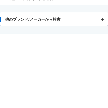
他のブランド/メーカーから検索
アサヒグループ食品
アサヒ緑健
味の素
アスタリール
アミノバイタル
アミノバリュー
アリナミン製薬