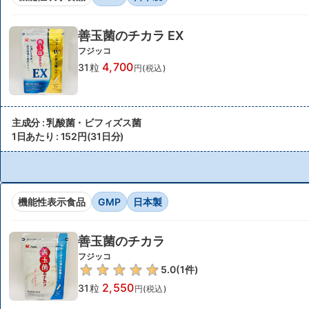
善玉菌のチカラ EX
フジッコ
4,700
31粒
円(税込)
主成分 : 乳酸菌・ビフィズス菌
1日あたり : 152円(31日分)
機能性表示食品
GMP
日本製
善玉菌のチカラ
フジッコ
5.0
(
1
件)
2,550
31粒
円(税込)