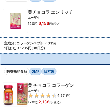
美チョコラ エンリッチ
エーザイ
6,156
120粒
円(税込)
主成分 : コラーゲンペプチド 0.15g
1日あたり : 205円(30日分)
栄養機能食品
GMP
日本製
美 チョコラ コラーゲン
エーザイ
4.5
(
1
件)
2,138
120粒
円(税込)