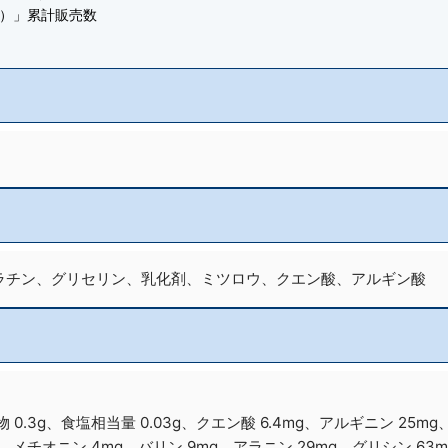
む）」累計販売数
ラチン、グリセリン、乳化剤、ミツロウ、クエン酸、アルギン酸
。
水化物 0.3g、食塩相当量 0.03g、クエン酸 6.4mg、アルギニン 2
、メチオニン 4mg、バリン 9mg、アラニン 29mg、グリシン 63m