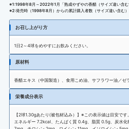
※1:1998年8月～2022年1月「熟成やずやの香醋（サイズ違い含
※2:発売時（1998年8月）からの累計購入者数（サイズ違い含む）
お召し上がり方
1日2～4球をめやすにお飲みください。
原材料
香醋エキス（中国製造）、食用こめ油、サフラワー油／ゼ
栄養成分表示
【2球1.30gあたり(被包材込み）】※この表示値は目安です
エネルギー 7.2kcal、たんぱく質 0.4g、脂質 0.5g、炭
7mg、チロシン 2mg、ロイシン 11mg、イソロイシン 5mg