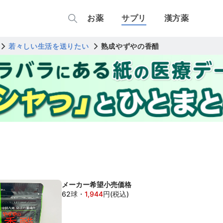
お薬
サプリ
漢方薬
若々しい生活を送りたい
熟成やずやの香醋
メーカー希望小売価格
62球
・
1,944
円(税込)