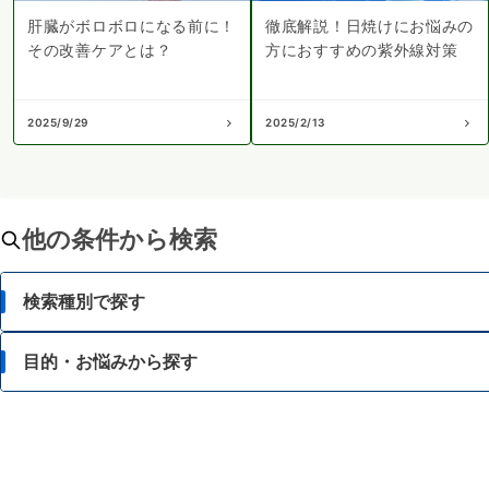
肝臓がボロボロになる前に！
徹底解説！日焼けにお悩みの
その改善ケアとは？
方におすすめの紫外線対策
2025/9/29
2025/2/13
他の条件から検索
検索種別で探す
目的・お悩みから探す
目的・お悩みから探す
成分から探す
脂肪が気になる
ブランド・メーカーから探す
食事等によるカロリー調整に関心がある