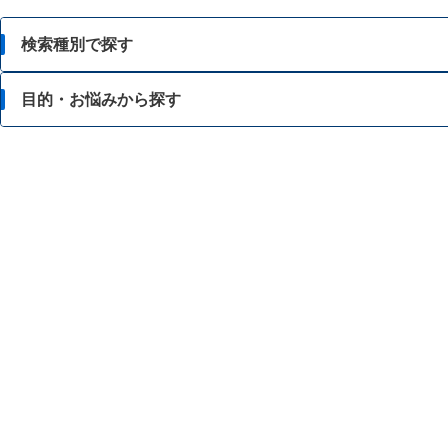
検索種別で探す
目的・お悩みから探す
目的・お悩みから探す
成分から探す
脂肪が気になる
ブランド・メーカーから探す
食事等によるカロリー調整に関心がある
酵素等でのダイエットに関心がある
強いカラダをつくりたい
スタミナを向上・維持したい
美容に関心がある
食事のバランスが気になる