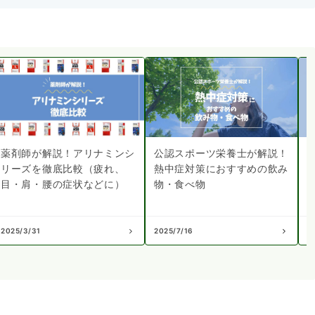
薬剤師が解説！アリナミンシ
公認スポーツ栄養士が解説！
リーズを徹底比較（疲れ、
熱中症対策におすすめの飲み
目・肩・腰の症状などに）
物・食べ物
2025/3/31
2025/7/16
2