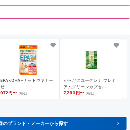
EPA×DHA+ナットウキナー
からだにユーグレナ プレミ
2
ゼ
アムグリーンカプセル
972円〜
7,290円〜
（税込）
（税込）
様のブランド・メーカーから探す