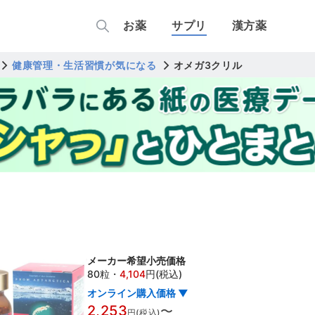
お薬
サプリ
漢方薬
健康管理・生活習慣が気になる
オメガ3クリル
メーカー希望小売価格
80粒
・
4,104
円(税込)
オンライン購入価格 ▼
2,253
〜
円(税込)