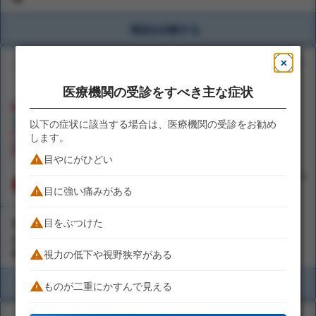
商品を比較する
第3類医薬品
医療機関の受診をすべき主な症状
ロートCキューブa
以下の症状に該当する場合は、医療機関の受診をお勧め
550
13ml
円(税抜)
します。
目やにがひどい
解説充実
目に強い痛みがある
対応レベル目安
目をぶつけた
目の乾き・コンタクトレンズ装着時の不快
感
視力の低下や視野狭窄がある
商品を比較する
ものが二重にかすんで見える