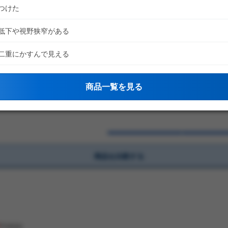
つけた
低下や視野狭窄がある
クリアマイルドEXa
二重にかすんで見える
商品一覧を見る
商品を比較する
円(税抜)