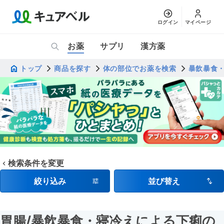
ログイン
マイページ
お薬
サプリ
漢方薬
トップ
商品を探す
体の部位でお薬を検索
暴飲暴食
検索条件を変更
絞り込み
並び替え
胃腸
/暴飲暴食・寝冷えによる下痢
の