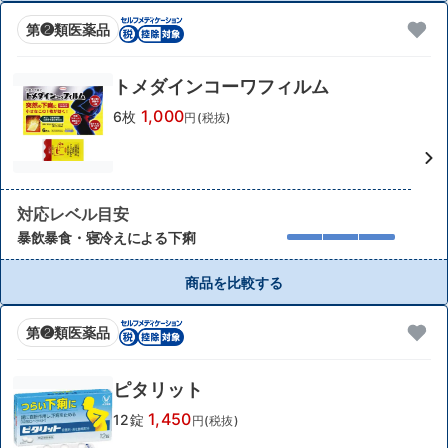
第❷類医薬品
トメダインコーワフィルム
1,000
6枚
円(税抜)
対応レベル目安
暴飲暴食・寝冷えによる下痢
商品を比較する
第❷類医薬品
ピタリット
1,450
12錠
円(税抜)