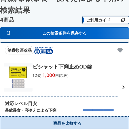
検索結果
4商品
ご利用ガイド
この検索条件を保存する
第❷類医薬品
ピシャット下痢止めOD錠
1,000
12錠
円(税抜)
対応レベル目安
暴飲暴食・寝冷えによる下痢
商品を比較する