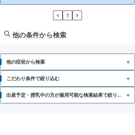
1
他の条件から検索
他の症状から検索
胃痛
こだわり条件で絞り込む
胸焼け
15歳未満
出産予定・授乳中の方が服用可能な検索結果で絞り込む
はきけ・むかつき
錠剤
フェニルケトン尿症
胃もたれ・胃部不快感
水なしでも服用できる
胃腸鎮痛鎮痙薬
消化不良・食欲不振