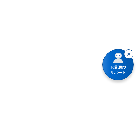
食あたり・水あたりによる下痢
腹痛を伴う下痢
暴飲暴食・寝冷えによる下痢
消化不良による下痢
お薬選び
軟便
サポート
便秘
整腸（便通を整えたい）
腹部膨満感
急性便秘（生活環境が変わったときなど）