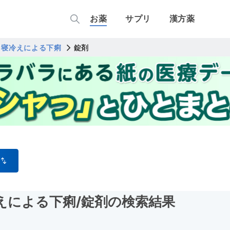
お薬
サプリ
漢方薬
・寝冷えによる下痢
錠剤
えによる下痢
/錠剤
の検索結果