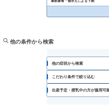
暴飲暴食・寝冷えによる下痢
他の条件から検索
他の症状から検索
胃痛
こだわり条件で絞り込む
胸焼け
15歳未満
出産予定・授乳中の方が服用可
はきけ・むかつき
錠剤
フェニルケトン尿症