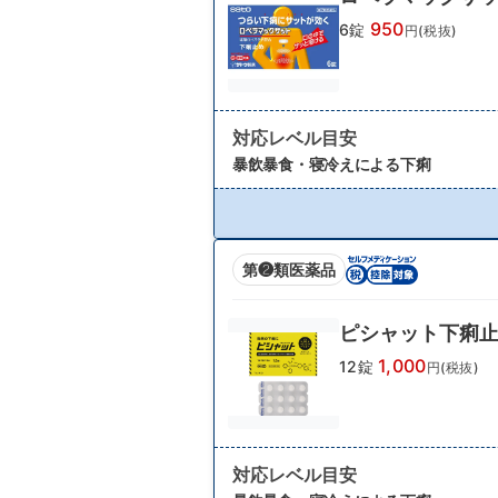
950
6錠
円(税抜)
対応レベル目安
暴飲暴食・寝冷えによる下痢
第❷類医薬品
ピシャット下痢止
1,000
12錠
円(税抜)
対応レベル目安