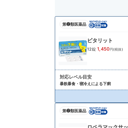
第❷類医薬品
ピタリット
1,450
12錠
円(税抜)
対応レベル目安
暴飲暴食・寝冷えによる下痢
第❷類医薬品
ロペラマックサ