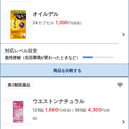
オイルデル
1,000
24カプセル
円(税抜)
対応レベル目安
急性便秘（生活環境が変わったときなど）
商品を比較する
第3類医薬品
ウエストンナチュラル
1,680
4,300
120錠
360錠
円(税抜)
/
円(税
抜)