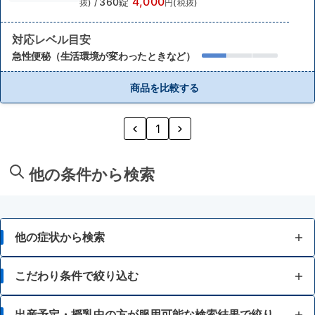
4,000
360錠
抜)
/
円(税抜)
対応レベル目安
急性便秘（生活環境が変わったときなど）
商品を比較する
1
他の条件から検索
他の症状から検索
胃痛
こだわり条件で絞り込む
胸焼け
15歳未満
出産予定・授乳中の方が服用可能な検索結果で絞り込む