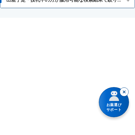
はきけ・むかつき
初めての使用する方（刺激が少ないもの）
授乳中の人
胃もたれ・胃部不快感
習慣性になりにくい
瀉下薬
消化不良・食欲不振
お腹が痛くなりにくい
食あたり・水あたりによる下痢
腹痛を伴う下痢
暴飲暴食・寝冷えによる下痢
消化不良による下痢
お薬選び
軟便
サポート
便秘
整腸（便通を整えたい）