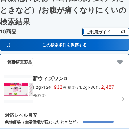
ときなど）
/お腹が痛くなりにくい
の
検索結果
10商品
ご利用ガイド
この検索条件を保存する
第❷類医薬品
新ウィズワンα
933
2,457
1.2g×12包
1.2g×36包
円(税抜)
/
円(税抜)
対応レベル目安
急性便秘（生活環境が変わったときなど）