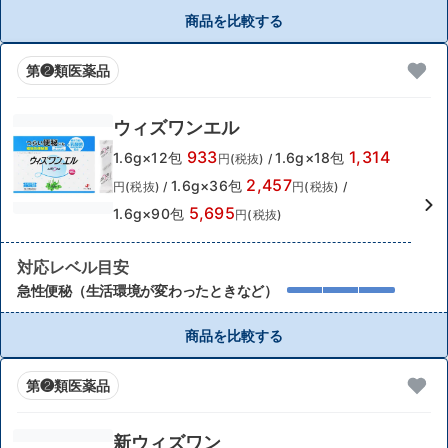
商品を比較する
第❷類医薬品
ウィズワンエル
933
1,314
1.6g×12包
1.6g×18包
円(税抜)
/
2,457
1.6g×36包
円(税抜)
/
円(税抜)
/
5,695
1.6g×90包
円(税抜)
対応レベル目安
急性便秘（生活環境が変わったときなど）
商品を比較する
第❷類医薬品
新ウィズワン