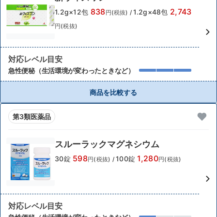
838
2,743
1.2g×12包
1.2g×48包
円(税抜)
/
円(税抜)
対応レベル目安
急性便秘（生活環境が変わったときなど）
商品を比較する
第3類医薬品
スルーラックマグネシウム
598
1,280
30錠
100錠
円(税抜)
/
円(税抜)
対応レベル目安