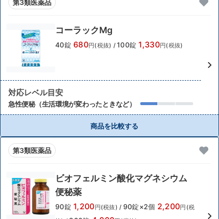
第3類医薬品
コーラックMg
680
1,330
40錠
100錠
円(税抜)
/
円(税抜)
対応レベル目安
急性便秘（生活環境が変わったときなど）
商品を比較する
第3類医薬品
ビオフェルミン酸化マグネシウム
便秘薬
1,200
2,200
90錠
90錠×2個
円(税抜)
/
円(税