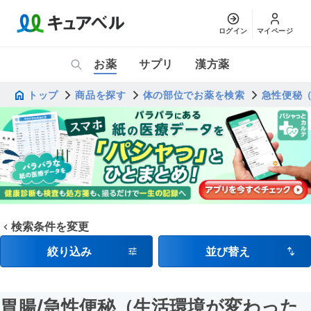
ログイン
マイページ
お薬
サプリ
漢方薬
トップ
商品を探す
体の部位でお薬を検索
急性便秘
検索条件を変更
絞り込み
並び替え
胃腸
/急性便秘（生活環境が変わった