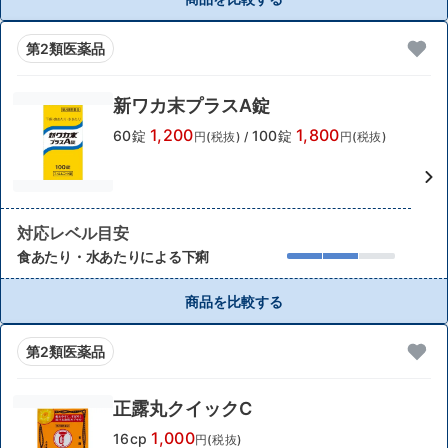
第2類医薬品
新ワカ末プラスA錠
1,200
1,800
60錠
100錠
円(税抜)
/
円(税抜)
対応レベル目安
食あたり・水あたりによる下痢
商品を比較する
第2類医薬品
正露丸クイックC
1,000
16cp
円(税抜)