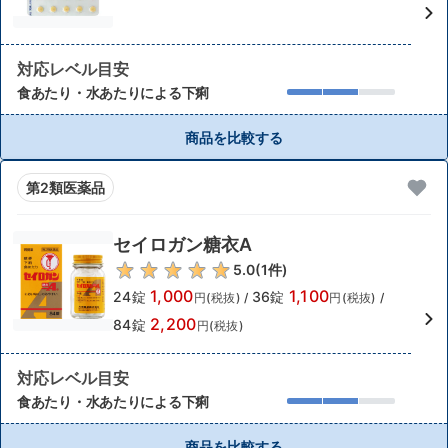
対応レベル目安
食あたり・水あたりによる下痢
商品を比較する
第2類医薬品
セイロガン糖衣A
5.0
(
1
件)
1,000
1,100
24錠
36錠
円(税抜)
/
円(税抜)
/
2,200
84錠
円(税抜)
対応レベル目安
食あたり・水あたりによる下痢
商品を比較する