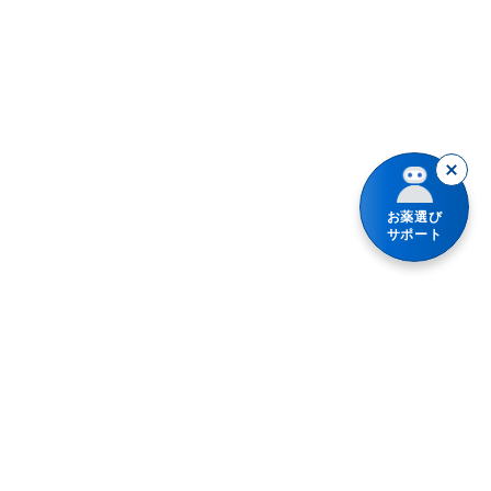
食あたり・水あたりによる下痢
車や機械類の運転操作をする
牛乳
腹痛を伴う下痢
水なしでも服用できる
胃腸鎮痛鎮痙薬
暴飲暴食・寝冷えによる下痢
透析療法を受けている患者
消化不良による下痢
お薬選び
軟便
サポート
便秘
整腸（便通を整えたい）
腹部膨満感
急性便秘（生活環境が変わったときなど）
便秘（食後の腹痛、コロコロ小さい便）