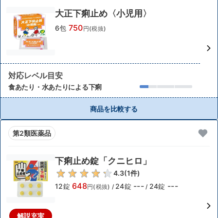
大正下痢止め〈小児用〉
750
6包
円(税抜)
対応レベル目安
食あたり・水あたりによる下痢
商品を比較する
第2類医薬品
下痢止め錠「クニヒロ」
4.3
(
1
件)
648
---
---
12錠
24錠
24錠
円(税抜)
/
/
解説充実