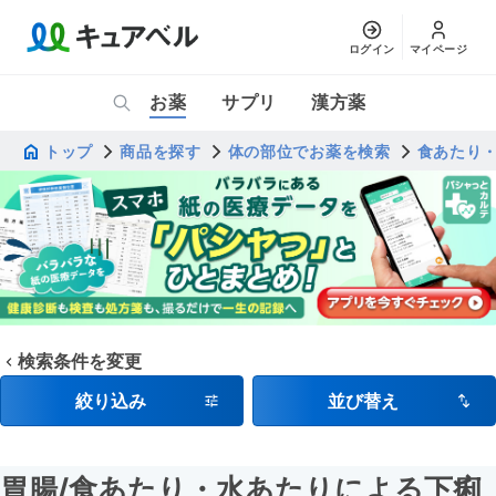
ログイン
マイページ
お薬
サプリ
漢方薬
トップ
商品を探す
体の部位でお薬を検索
食あたり
検索条件を変更
絞り込み
並び替え
胃腸
/食あたり・水あたりによる下痢