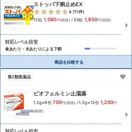
ストッパ下痢止めEX
4.7
(
1
件)
1,080
1,850
12錠
24錠
円(税抜)
/
円(税抜)
対応レベル目安
食あたり・水あたりによる下痢
商品を比較する
第2類医薬品
ビオフェルミン止瀉薬
700
1,200
1.2g×6包
1.2g×12包
円(税抜)
/
円
(税抜)
対応レベル目安