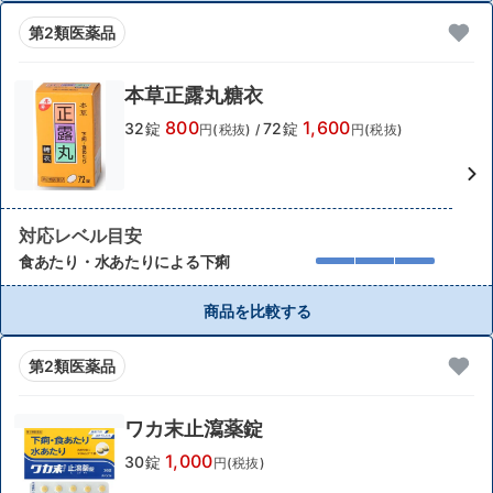
第2類医薬品
本草正露丸糖衣
800
1,600
32錠
72錠
円(税抜)
/
円(税抜)
対応レベル目安
食あたり・水あたりによる下痢
商品を比較する
第2類医薬品
ワカ末止瀉薬錠
1,000
30錠
円(税抜)