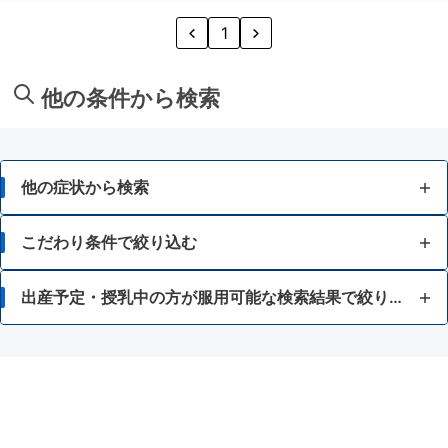
1
他の条件から検索
他の症状から検索
胃痛
こだわり条件で絞り込む
胸焼け
15歳未満
出産予定・授乳中の方が服用可能な検索結果で絞り込む
はきけ・むかつき
錠剤
ロートエキスを含有する胃腸薬
胃もたれ・胃部不快感
散剤・顆粒・細粒
乗物酔い薬
消化不良・食欲不振
眠くなると困る
授乳中の人