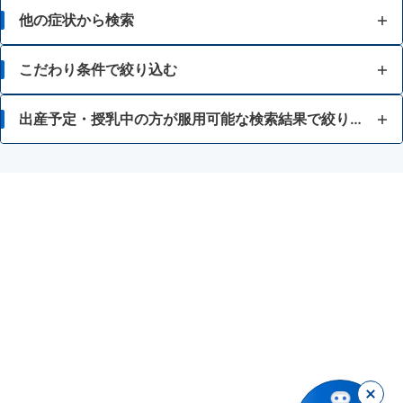
他の症状から検索
胃痛
こだわり条件で絞り込む
胸焼け
15歳未満
出産予定・授乳中の方が服用可能な検索結果で絞り込む
はきけ・むかつき
常備薬が欲しい
H2ブロッカー
胃もたれ・胃部不快感
空腹時に起こる症状に
アゾール系抗真菌薬
消化不良・食欲不振
食後に起こる症状に
かぜ薬
食あたり・水あたりによる下痢
差し込むような痛みに
ステロイド剤
腹痛を伴う下痢
胃酸の逆流の疑いがある症状に
フェニルケトン尿症
暴飲暴食・寝冷えによる下痢
液剤
ベタネコール塩化物を含有する胃腸薬
消化不良による下痢