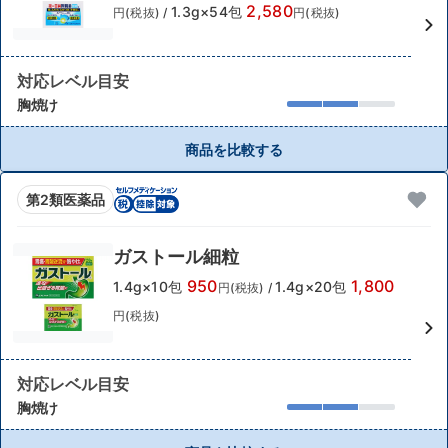
2,580
1.3g×54包
円(税抜)
/
円(税抜)
対応レベル目安
胸焼け
商品を比較する
第2類医薬品
ガストール細粒
950
1,800
1.4g×10包
1.4g×20包
円(税抜)
/
円(税抜)
対応レベル目安
胸焼け