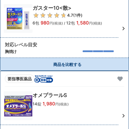
ガスター10<散>
4.7
(
1
件)
980
1,580
6包
12包
円(税抜)
/
円(税抜)
対応レベル目安
胸焼け
商品を比較する
要指導医薬品
オメプラールS
1,980
14錠
円(税抜)