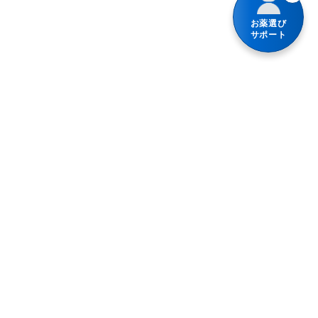
錠剤
リルピビリン塩酸塩
お薬選び
軟便
散剤・顆粒・細粒
サポート
ロートエキスを含有する胃腸薬
便秘
食前・食間に服用するタイプの胃腸薬
乗物酔い薬
整腸（便通を整えたい）
水なしでも服用できる
体重減少
腹部膨満感
免疫疾患
急性便秘（生活環境が変わったときなど）
処方箋胃酸分泌抑制薬
便秘（食後の腹痛、コロコロ小さい便）
嘔吐
加齢・運動不足による便秘、残便感・膨満感
妊婦又は妊娠の可能性がある人
便秘（便意感じにくい、固くて大きい便）
心筋梗塞
便秘（ダイエット、少食によるもの）
心筋症
プライバシーポリシー