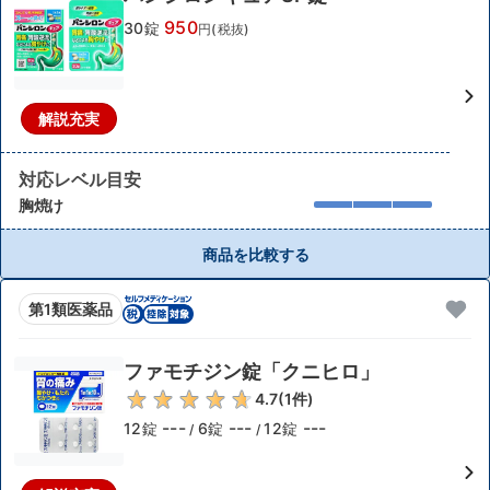
950
30錠
円(税抜)
解説充実
対応レベル目安
胸焼け
商品を比較する
第1類医薬品
ファモチジン錠「クニヒロ」
4.7
(
1
件)
---
---
---
12錠
6錠
12錠
/
/