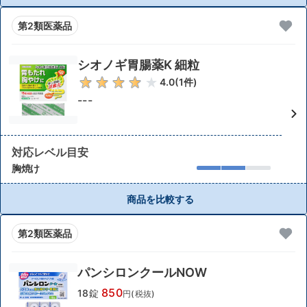
第2類医薬品
シオノギ胃腸薬K 細粒
4.0
(
1
件)
---
対応レベル目安
胸焼け
商品を比較する
第2類医薬品
パンシロンクールNOW
850
18錠
円(税抜)