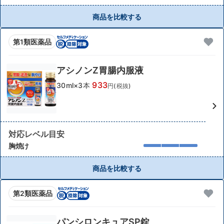
商品を比較する
第1類医薬品
アシノンZ胃腸内服液
933
30ml×3本
円(税抜)
対応レベル目安
胸焼け
商品を比較する
第2類医薬品
パンシロンキュアSP錠