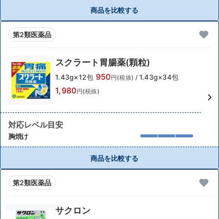
商品を比較する
第2類医薬品
スクラート胃腸薬(顆粒)
950
1.43g×12包
1.43g×34包
円(税抜)
/
1,980
円(税抜)
対応レベル目安
胸焼け
商品を比較する
第2類医薬品
サクロン