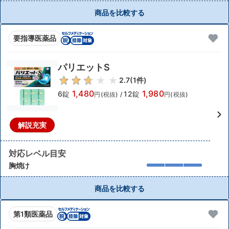
商品を比較する
要指導医薬品
パリエットS
2.7
(
1
件)
1,480
1,980
6錠
12錠
円(税抜)
/
円(税抜)
解説充実
対応レベル目安
胸焼け
商品を比較する
第1類医薬品