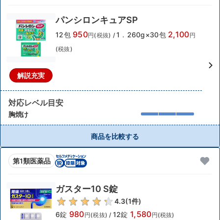
パンシロンキュアSP
950
2,100
12包
1．260g×30包
円(税抜)
/
円
(税抜)
解説充実
対応レベル目安
胸焼け
商品を比較する
第1類医薬品
ガスター10 S錠
4.3
(
1
件)
980
1,580
6錠
12錠
円(税抜)
/
円(税抜)