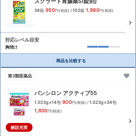
スクラート胃腸薬S(錠剤)
950
1,980
36錠
102錠
円(税抜)
/
円(税抜)
対応レベル目安
胸焼け
商品を比較する
第3類医薬品
パンシロン アクティブ55
900
1.023g×14包
1.023g×34包
円(税抜)
/
1,800
円(税抜)
解説充実