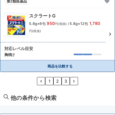
第2類医薬品
スクラートG
950
1,780
5.8g×6包
5.8g×12包
円(税抜)
/
円(税抜)
対応レベル目安
胸焼け
商品を比較する
1
2
3
他の条件から検索