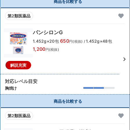
商品を比較する
第2類医薬品
パンシロンG
650
1.452g×20包
1.452g×48包
円(税抜)
/
1,200
円(税抜)
解説充実
対応レベル目安
胸焼け
商品を比較する
第2類医薬品