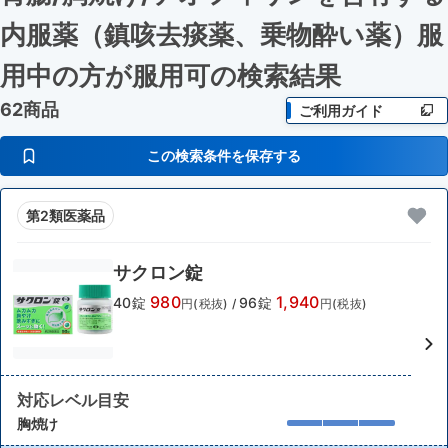
内服薬（鎮咳去痰薬、乗物酔い薬）服
用中の方が服用可
の検索結果
62商品
ご利用ガイド
この検索条件を保存する
第2類医薬品
サクロン錠
980
1,940
40錠
96錠
円(税抜)
/
円(税抜)
対応レベル目安
胸焼け