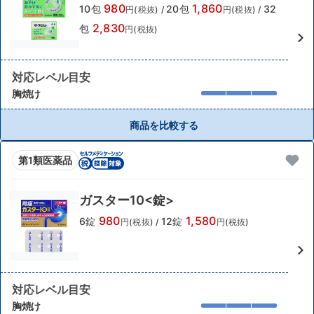
980
1,860
10包
20包
32
円(税抜)
/
円(税抜)
/
2,830
包
円(税抜)
対応レベル目安
胸焼け
商品を比較する
第1類医薬品
ガスター10<錠>
980
1,580
6錠
12錠
円(税抜)
/
円(税抜)
対応レベル目安
胸焼け