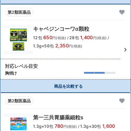
第2類医薬品
キャベジンコーワα顆粒
650
1,400
12包
28包
円(税抜)
/
円(税抜)
/
2,350
1.3g×56包
円(税抜)
対応レベル目安
胸焼け
商品を比較する
第2類医薬品
第一三共胃腸薬細粒s
780
1,600
1.3g×10包
1.3g×30包
円(税抜)
/