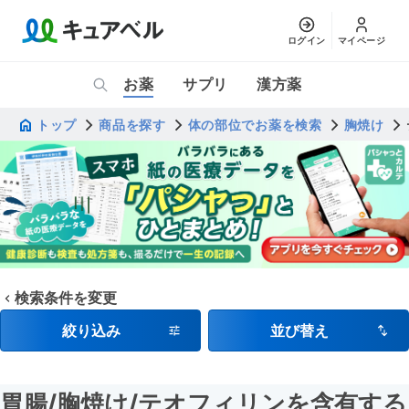
ログイン
マイページ
お薬
サプリ
漢方薬
トップ
商品を探す
体の部位でお薬を検索
胸焼け
検索条件を変更
絞り込み
並び替え
胃腸
/胸焼け
/テオフィリンを含有する