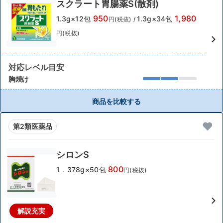
スクラート胃腸薬S(散剤)
950
1,980
1.3g×12包
1.3g×34包
円(税抜)
/
円(税抜)
対応レベル目安
胸焼け
商品を比較する
第2類医薬品
シロンS
800
1．378g×50包
円(税抜)
解説充実