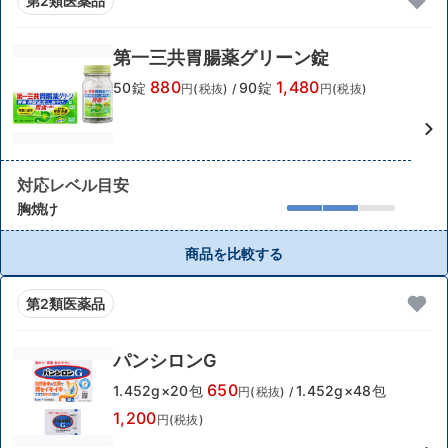
第2類医薬品
第一三共胃腸薬グリーン錠
880
1,480
50錠
90錠
円(税抜)
/
円(税抜)
対応レベル目安
胸焼け
商品を比較する
第2類医薬品
パンシロンG
650
1.452g×20包
1.452g×48包
円(税抜)
/
1,200
円(税抜)