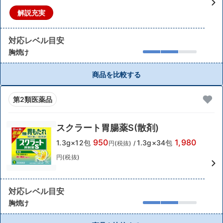
解説充実
対応レベル目安
胸焼け
商品を比較する
第2類医薬品
スクラート胃腸薬S(散剤)
950
1,980
1.3g×12包
1.3g×34包
円(税抜)
/
円(税抜)
対応レベル目安
胸焼け