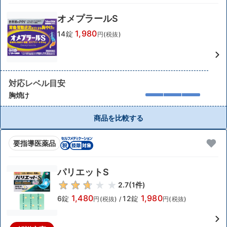
オメプラールS
1,980
14錠
円(税抜)
対応レベル目安
胸焼け
商品を比較する
要指導医薬品
パリエットS
2.7
(
1
件)
1,480
1,980
6錠
12錠
円(税抜)
/
円(税抜)