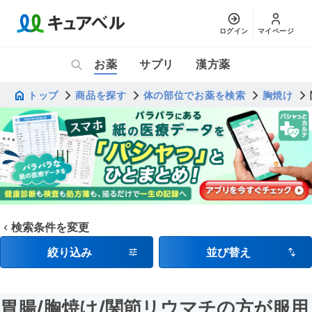
ログイン
マイページ
お薬
サプリ
漢方薬
トップ
商品を探す
体の部位でお薬を検索
胸焼け
検索条件を変更
絞り込み
並び替え
胃腸
/胸焼け
/関節リウマチの方が服用