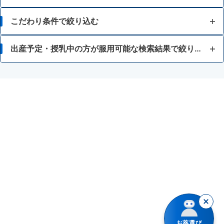
胃痛
こだわり条件で絞り込む
胸焼け
15歳未満
出産予定・授乳中の方が服用可能な検索結果で絞り込む
はきけ・むかつき
常備薬が欲しい
HIV感染症治療薬（アタザナビル硫酸塩、リルピビリン塩酸塩）
胃もたれ・胃部不快感
空腹時に起こる症状に
かぜ薬
消化不良・食欲不振
食後に起こる症状に
テオフィリンを含有する内服薬（鎮咳去痰薬、乗物酔い薬）
食あたり・水あたりによる下痢
差し込むような痛みに
フェニルケトン尿症
腹痛を伴う下痢
胃酸の逆流の疑いがある症状に
ベタネコール塩化物を含有する胃腸薬
暴飲暴食・寝冷えによる下痢
液剤
リルピビリン塩酸塩
消化不良による下痢
錠剤
ロートエキスを含有する胃腸薬
お薬選び