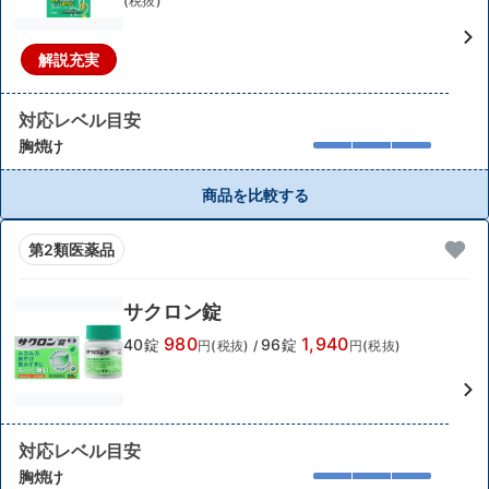
(税抜)
解説充実
対応レベル目安
胸焼け
商品を比較する
第2類医薬品
サクロン錠
980
1,940
40錠
96錠
円(税抜)
/
円(税抜)
対応レベル目安
胸焼け