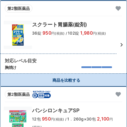
第2類医薬品
スクラート胃腸薬(錠剤)
950
1,980
36錠
102錠
円(税抜)
/
円(税抜)
対応レベル目安
胸焼け
商品を比較する
第2類医薬品
パンシロンキュアSP
950
2,100
12包
1．260g×30包
円(税抜)
/
円