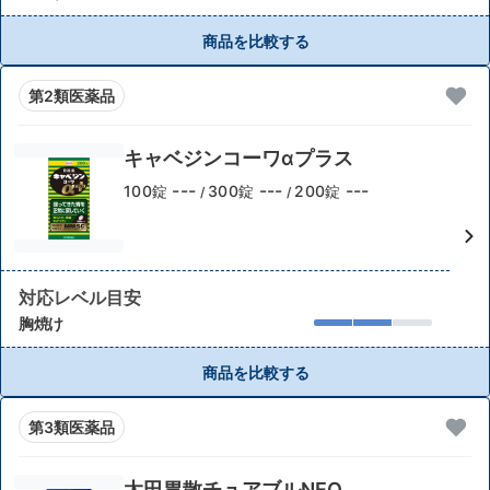
商品を比較する
第2類医薬品
キャベジンコーワαプラス
---
---
---
100錠
300錠
200錠
/
/
対応レベル目安
胸焼け
商品を比較する
第3類医薬品
太田胃散チュアブルNEO