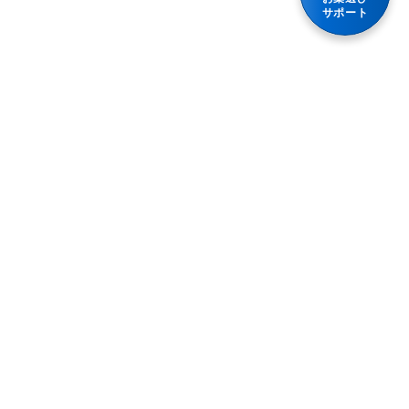
軟便
散剤・顆粒・細粒
サポート
乗物酔い薬
便秘
食前・食間に服用するタイプの胃腸薬
体重減少
整腸（便通を整えたい）
水なしでも服用できる
嘔吐
腹部膨満感
妊婦又は妊娠の可能性がある人
急性便秘（生活環境が変わったときなど）
授乳中の人
便秘（食後の腹痛、コロコロ小さい便）
消化管運動機能改善薬（コリン作動性）
加齢・運動不足による便秘、残便感・膨満感
発熱
便秘（便意感じにくい、固くて大きい便）
胃腸薬
便秘（ダイエット、少食によるもの）
胃腸鎮痛鎮痙薬
プライバシーポリシー
胃腸障害
血便
利用規約