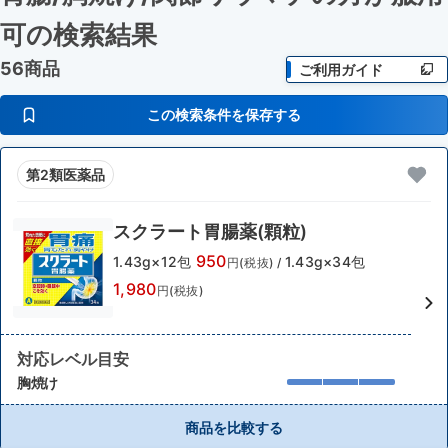
可
の検索結果
56商品
ご利用ガイド
この検索条件を保存する
第2類医薬品
スクラート胃腸薬(顆粒)
950
1.43g×12包
1.43g×34包
円(税抜)
/
1,980
円(税抜)
対応レベル目安
胸焼け
商品を比較する