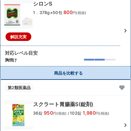
シロンS
800
1．378g×50包
円(税抜)
解説充実
対応レベル目安
胸焼け
商品を比較する
第2類医薬品
スクラート胃腸薬S(錠剤)
950
1,980
36錠
102錠
円(税抜)
/
円(税抜)