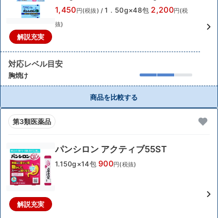
1,450
2,200
1．50g×48包
円(税抜)
/
円(税
抜)
解説充実
対応レベル目安
胸焼け
商品を比較する
第3類医薬品
パンシロン アクティブ55ST
900
1.150g×14包
円(税抜)
解説充実