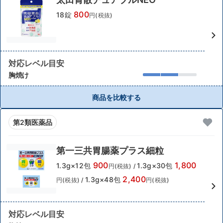
800
18錠
円(税抜)
対応レベル目安
胸焼け
商品を比較する
第2類医薬品
第一三共胃腸薬プラス細粒
900
1,800
1.3g×12包
1.3g×30包
円(税抜)
/
2,400
1.3g×48包
円(税抜)
/
円(税抜)
対応レベル目安