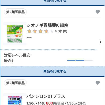
商品を比較する
第2類医薬品
シオノギ胃腸薬K 細粒
4.0
(
1
件)
---
対応レベル目安
胸焼け
商品を比較する
第2類医薬品
パンシロン01プラス
800
1.50g×14包
1.50g×28包
円(税抜)
/