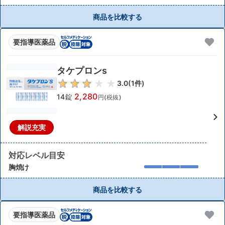
商品を比較する
要指導医薬品
タケプロンs
3.0
(
1
件)
2,280
14錠
円(税抜)
解説充実
対応レベル目安
胸焼け
商品を比較する
要指導医薬品