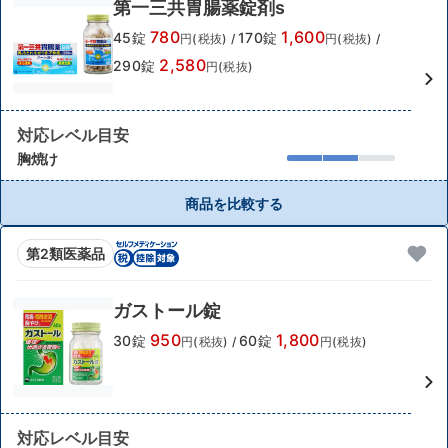
第一三共胃腸薬錠剤s
780
1,600
45錠
170錠
円(税抜)
/
円(税抜)
/
2,580
290錠
円(税抜)
対応レベル目安
胸焼け
商品を比較する
第2類医薬品
ガストール錠
950
1,800
30錠
60錠
円(税抜)
/
円(税抜)
対応レベル目安