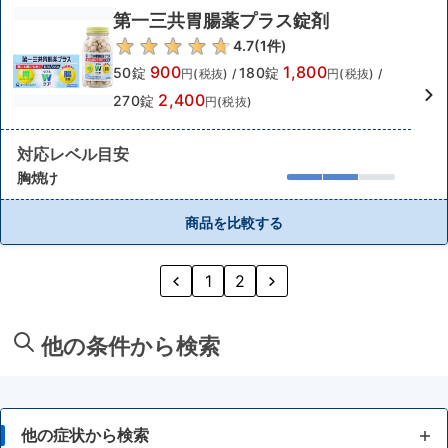
第一三共胃腸薬プラス錠剤
4.7
(
1
件)
900
1,800
50錠
180錠
円(税抜)
/
円(税抜)
/
2,400
270錠
円(税抜)
対応レベル目安
胸焼け
商品を比較する
1
2
他の条件から検索
他の症状から検索