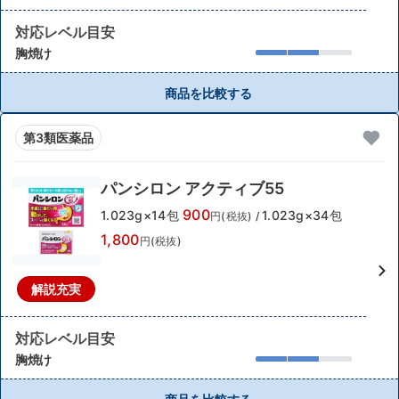
対応レベル目安
胸焼け
商品を比較する
第3類医薬品
パンシロン アクティブ55
900
1.023g×14包
1.023g×34包
円(税抜)
/
1,800
円(税抜)
解説充実
対応レベル目安
胸焼け