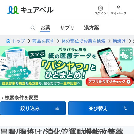
ログイン
マイページ
お薬
サプリ
漢方薬
トップ
商品を探す
体の部位でお薬を検索
胸焼け
検索条件を変更
絞り込み
並び替え
胃腸
/胸焼け
/消化管運動機能改善薬