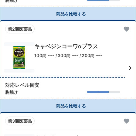
胸焼け
商品を比較する
第2類医薬品
キャベジンコーワαプラス
---
---
---
100錠
300錠
200錠
/
/
対応レベル目安
胸焼け
商品を比較する
第3類医薬品