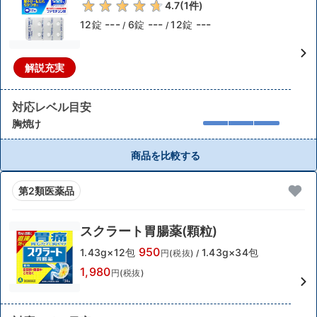
4.7
(
1
件)
---
---
---
12錠
6錠
12錠
/
/
解説充実
対応レベル目安
胸焼け
商品を比較する
第2類医薬品
スクラート胃腸薬(顆粒)
950
1.43g×12包
1.43g×34包
円(税抜)
/
1,980
円(税抜)