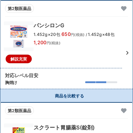
第2類医薬品
パンシロンG
650
1.452g×20包
1.452g×48包
円(税抜)
/
1,200
円(税抜)
解説充実
対応レベル目安
胸焼け
商品を比較する
第2類医薬品
スクラート胃腸薬S(錠剤)