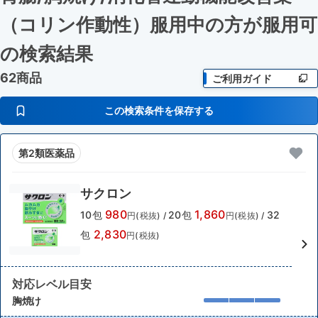
（コリン作動性）服用中の方が服用可
の検索結果
62商品
ご利用ガイド
この検索条件を保存する
第2類医薬品
サクロン
980
1,860
10包
20包
32
円(税抜)
/
円(税抜)
/
2,830
包
円(税抜)
対応レベル目安
胸焼け