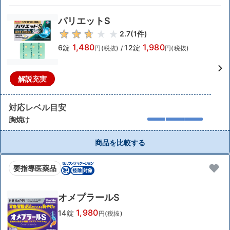
パリエットS
2.7
(
1
件)
1,480
1,980
6錠
12錠
円(税抜)
/
円(税抜)
解説充実
対応レベル目安
胸焼け
商品を比較する
要指導医薬品
オメプラールS
1,980
14錠
円(税抜)