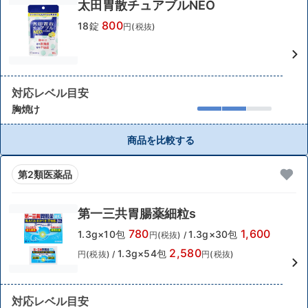
太田胃散チュアブルNEO
800
18錠
円(税抜)
対応レベル目安
胸焼け
商品を比較する
第2類医薬品
第一三共胃腸薬細粒s
780
1,600
1.3g×10包
1.3g×30包
円(税抜)
/
2,580
1.3g×54包
円(税抜)
/
円(税抜)
対応レベル目安