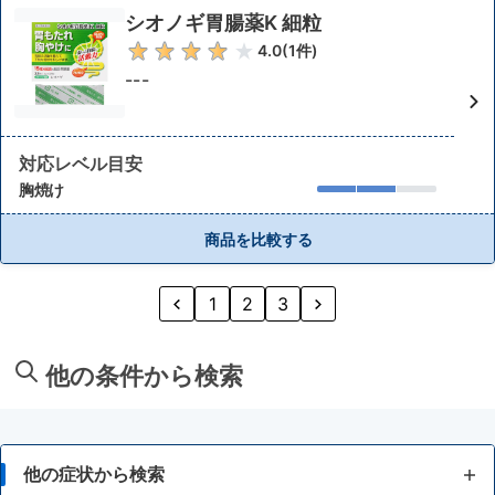
シオノギ胃腸薬K 細粒
4.0
(
1
件)
---
対応レベル目安
胸焼け
商品を比較する
1
2
3
他の条件から検索
他の症状から検索