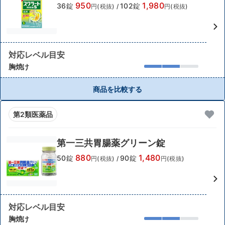
950
1,980
36錠
102錠
円(税抜)
/
円(税抜)
対応レベル目安
胸焼け
商品を比較する
第2類医薬品
第一三共胃腸薬グリーン錠
880
1,480
50錠
90錠
円(税抜)
/
円(税抜)
対応レベル目安
胸焼け