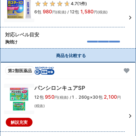
4.7
(
1
件)
980
1,580
6包
12包
円(税抜)
/
円(税抜)
対応レベル目安
胸焼け
商品を比較する
第2類医薬品
パンシロンキュアSP
950
2,100
12包
1．260g×30包
円(税抜)
/
円
(税抜)
解説充実