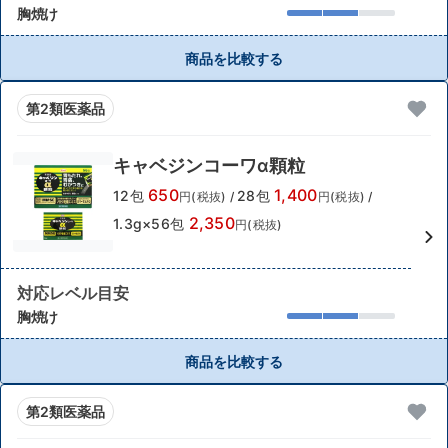
胸焼け
商品を比較する
第2類医薬品
キャベジンコーワα顆粒
650
1,400
12包
28包
円(税抜)
/
円(税抜)
/
2,350
1.3g×56包
円(税抜)
対応レベル目安
胸焼け
商品を比較する
第2類医薬品