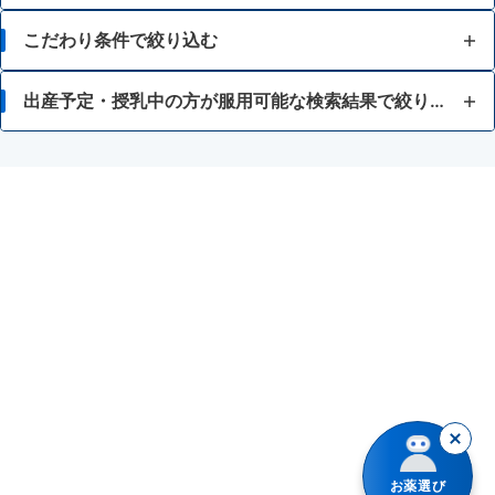
胃痛
こだわり条件で絞り込む
胸焼け
15歳未満
出産予定・授乳中の方が服用可能な検索結果で絞り込む
はきけ・むかつき
常備薬が欲しい
H2ブロッカー
胃もたれ・胃部不快感
空腹時に起こる症状に
HIV感染症治療薬（アタザナビル硫酸塩、リルピビリン塩酸塩）
消化不良・食欲不振
食後に起こる症状に
アゾール系抗真菌薬
食あたり・水あたりによる下痢
差し込むような痛みに
ステロイド剤
腹痛を伴う下痢
胃酸の逆流の疑いがある症状に
テオフィリンを含有する内服薬（鎮咳去痰薬、乗物酔い薬）
暴飲暴食・寝冷えによる下痢
液剤
フェニルケトン尿症
消化不良による下痢
錠剤
リルピビリン塩酸塩
お薬選び
軟便