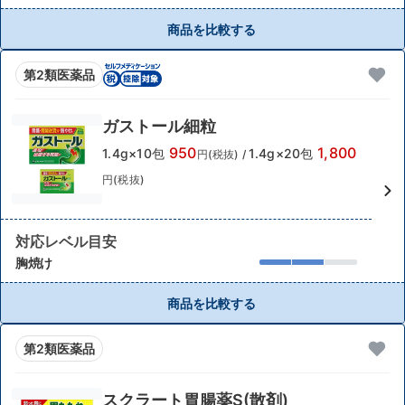
商品を比較する
第2類医薬品
ガストール細粒
950
1,800
1.4g×10包
1.4g×20包
円(税抜)
/
円(税抜)
対応レベル目安
胸焼け
商品を比較する
第2類医薬品
スクラート胃腸薬S(散剤)