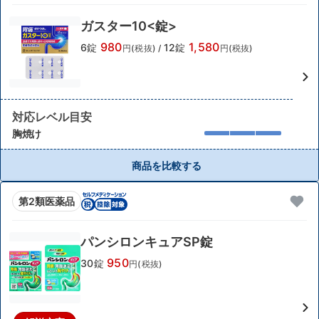
ガスター10<錠>
980
1,580
6錠
12錠
円(税抜)
/
円(税抜)
対応レベル目安
胸焼け
商品を比較する
第2類医薬品
パンシロンキュアSP錠
950
30錠
円(税抜)