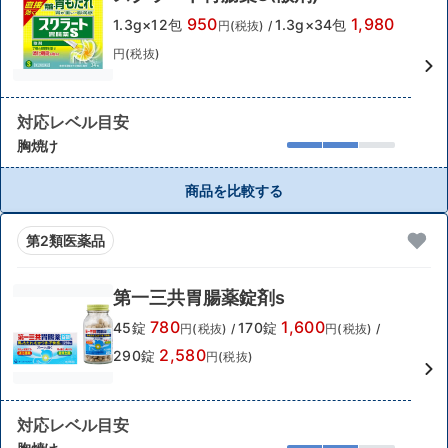
950
1,980
1.3g×12包
1.3g×34包
円(税抜)
/
円(税抜)
対応レベル目安
胸焼け
商品を比較する
第2類医薬品
第一三共胃腸薬錠剤s
780
1,600
45錠
170錠
円(税抜)
/
円(税抜)
/
2,580
290錠
円(税抜)
対応レベル目安