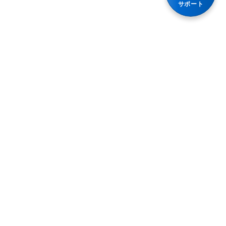
散剤・顆粒・細粒
サポート
ロートエキスを含有する胃腸薬
便秘
食前・食間に服用するタイプの胃腸薬
乗物酔い薬
整腸（便通を整えたい）
水なしでも服用できる
免疫疾患
腹部膨満感
処方箋胃酸分泌抑制薬
急性便秘（生活環境が変わったときなど）
妊婦又は妊娠の可能性がある人
便秘（食後の腹痛、コロコロ小さい便）
心筋梗塞
加齢・運動不足による便秘、残便感・膨満感
心筋症
便秘（便意感じにくい、固くて大きい便）
心臓弁膜症
便秘（ダイエット、少食によるもの）
抗がん剤
プライバシーポリシー
胃腸障害
抗生物質
利用規約