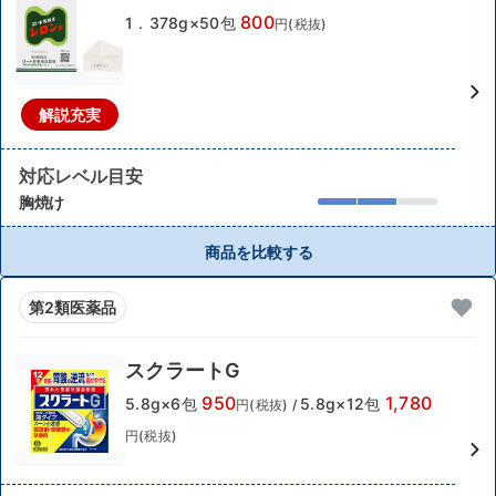
800
1．378g×50包
円(税抜)
解説充実
対応レベル目安
胸焼け
商品を比較する
第2類医薬品
スクラートG
950
1,780
5.8g×6包
5.8g×12包
円(税抜)
/
円(税抜)