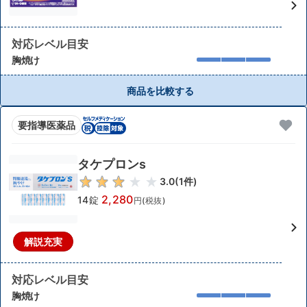
対応レベル目安
胸焼け
商品を比較する
要指導医薬品
タケプロンs
3.0
(
1
件)
2,280
14錠
円(税抜)
解説充実
対応レベル目安
胸焼け