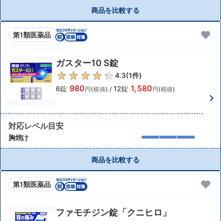
商品を比較する
第1類医薬品
ガスター10 S錠
4.3
(
1
件)
980
1,580
6錠
12錠
円(税抜)
/
円(税抜)
対応レベル目安
胸焼け
商品を比較する
第1類医薬品
ファモチジン錠「クニヒロ」