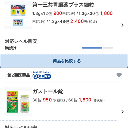
第一三共胃腸薬プラス細粒
900
1,800
1.3g×12包
1.3g×30包
円(税抜)
/
2,400
1.3g×48包
円(税抜)
/
円(税抜)
対応レベル目安
胸焼け
商品を比較する
第2類医薬品
ガストール錠
950
1,800
30錠
60錠
円(税抜)
/
円(税抜)
対応レベル目安