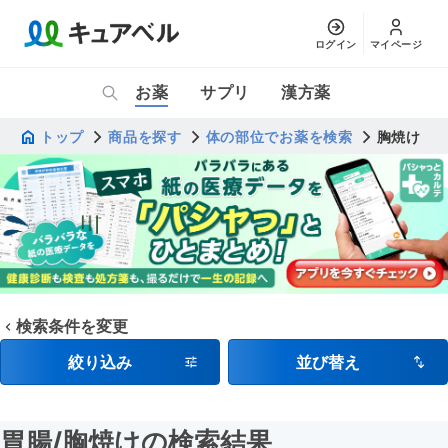
ログイン
マイページ
お薬
サプリ
漢方薬
トップ
商品を探す
体の部位でお薬を検索
胸焼け
検索条件を変更
絞り込み
並び替え
胃腸
/胸焼け
の検索結果