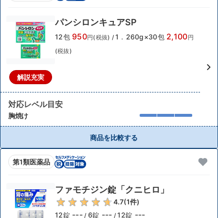
パンシロンキュアSP
950
2,100
12包
1．260g×30包
円(税抜)
/
円
(税抜)
解説充実
対応レベル目安
胸焼け
商品を比較する
第1類医薬品
ファモチジン錠「クニヒロ」
4.7
(
1
件)
---
---
---
12錠
6錠
12錠
/
/