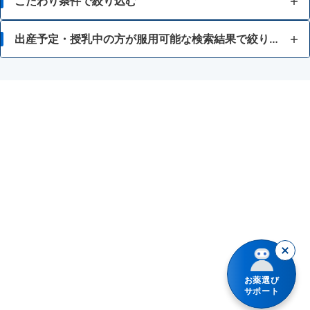
こだわり条件で絞り込む
はきけ・むかつき
15歳未満
出産予定・授乳中の方が服用可能な検索結果で絞り込む
胃もたれ・胃部不快感
常備薬が欲しい
妊婦又は妊娠の可能性がある人
消化不良・食欲不振
空腹時に起こる症状に
授乳中の人
食あたり・水あたりによる下痢
食後に起こる症状に
腹痛を伴う下痢
差し込むような痛みに
暴飲暴食・寝冷えによる下痢
胃酸の逆流の疑いがある症状に
消化不良による下痢
液剤
軟便
錠剤
お薬選び
便秘
散剤・顆粒・細粒
サポート