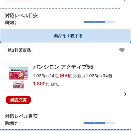
対応レベル目安
胸焼け
商品を比較する
第3類医薬品
パンシロン アクティブ55
900
1.023g×14包
1.023g×34包
円(税抜)
/
1,800
円(税抜)
解説充実
対応レベル目安
胸焼け