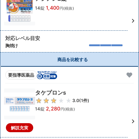
1,400
14錠
円(税抜)
対応レベル目安
胸焼け
商品を比較する
要指導医薬品
タケプロンs
3.0
(
1
件)
2,280
14錠
円(税抜)
解説充実