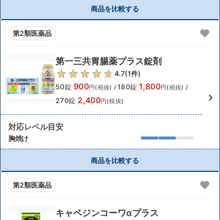
商品を比較する
第2類医薬品
第一三共胃腸薬プラス錠剤
4.7
(
1
件)
900
1,800
50錠
180錠
円(税抜)
/
円(税抜)
/
2,400
270錠
円(税抜)
対応レベル目安
胸焼け
商品を比較する
第2類医薬品
キャベジンコーワαプラス