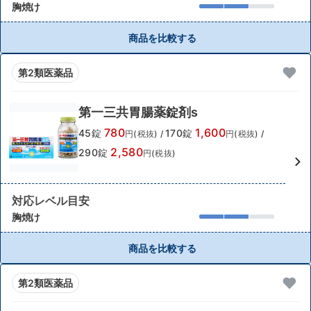
胸焼け
商品を比較する
第2類医薬品
第一三共胃腸薬錠剤s
780
1,600
45錠
170錠
円(税抜)
/
円(税抜)
/
2,580
290錠
円(税抜)
対応レベル目安
胸焼け
商品を比較する
第2類医薬品