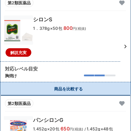
第2類医薬品
シロンS
800
1．378g×50包
円(税抜)
解説充実
対応レベル目安
胸焼け
商品を比較する
第2類医薬品
パンシロンG
650
1.452g×20包
1.452g×48包
円(税抜)
/