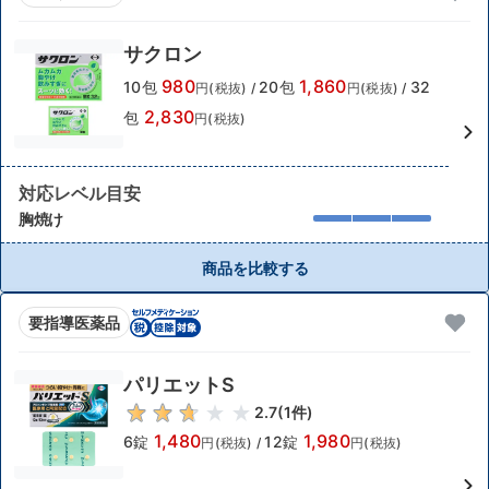
サクロン
980
1,860
10包
20包
32
円(税抜)
/
円(税抜)
/
2,830
包
円(税抜)
対応レベル目安
胸焼け
商品を比較する
要指導医薬品
パリエットS
2.7
(
1
件)
1,480
1,980
6錠
12錠
円(税抜)
/
円(税抜)