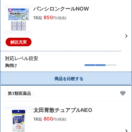
パンシロンクールNOW
850
18錠
円(税抜)
解説充実
対応レベル目安
胸焼け
商品を比較する
第3類医薬品
太田胃散チュアブルNEO
800
18錠
円(税抜)