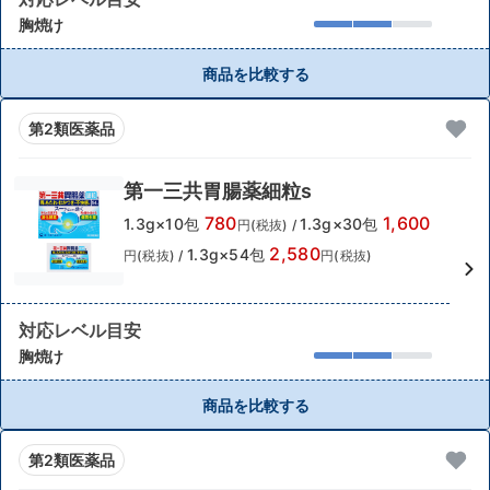
胸焼け
商品を比較する
第2類医薬品
第一三共胃腸薬細粒s
780
1,600
1.3g×10包
1.3g×30包
円(税抜)
/
2,580
1.3g×54包
円(税抜)
/
円(税抜)
対応レベル目安
胸焼け
商品を比較する
第2類医薬品