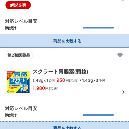
解説充実
対応レベル目安
胸焼け
商品を比較する
第2類医薬品
スクラート胃腸薬(顆粒)
950
1.43g×12包
1.43g×34包
円(税抜)
/
1,980
円(税抜)
対応レベル目安
胸焼け
商品を比較する