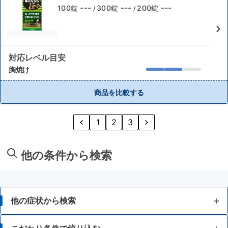
---
---
---
100錠
300錠
200錠
/
/
対応レベル目安
胸焼け
商品を比較する
1
2
3
他の条件から検索
他の症状から検索
胃痛