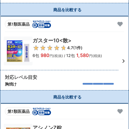
商品を比較する
第1類医薬品
ガスター10<散>
4.7
(
1
件)
980
1,580
6包
12包
円(税抜)
/
円(税抜)
対応レベル目安
胸焼け
商品を比較する
第1類医薬品
アシノンZ錠