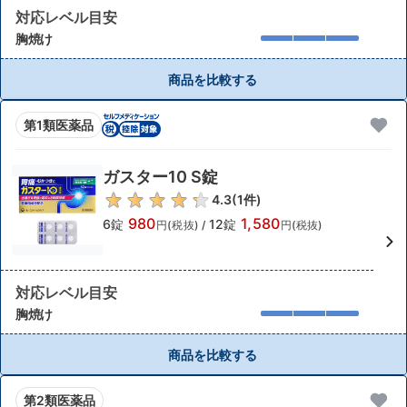
対応レベル目安
胸焼け
商品を比較する
第1類医薬品
ガスター10 S錠
4.3
(
1
件)
980
1,580
6錠
12錠
円(税抜)
/
円(税抜)
対応レベル目安
胸焼け
商品を比較する
第2類医薬品