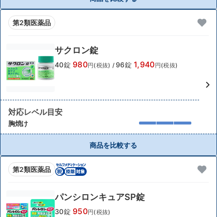
第2類医薬品
サクロン錠
980
1,940
40錠
96錠
円(税抜)
/
円(税抜)
対応レベル目安
胸焼け
商品を比較する
第2類医薬品
パンシロンキュアSP錠
950
30錠
円(税抜)