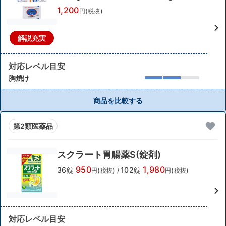
1,200
円(税抜)
解説充実
対応レベル目安
胸焼け
商品を比較する
第2類医薬品
スクラート胃腸薬S(錠剤)
950
1,980
36錠
102錠
円(税抜)
/
円(税抜)
対応レベル目安