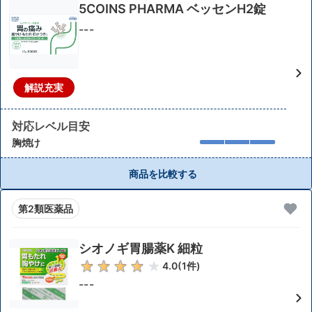
5COINS PHARMA ベッセンH2錠
---
解説充実
対応レベル目安
胸焼け
商品を比較する
第2類医薬品
シオノギ胃腸薬K 細粒
4.0
(
1
件)
---