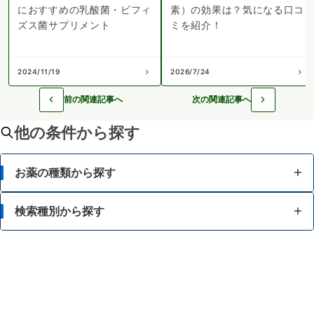
におすすめの乳酸菌・ビフィ
素）の効果は？気になる口コ
ズス菌サプリメント
ミを紹介！
2024/11/19
2026/7/24
前の関連記事へ
次の関連記事へ
他の条件から探す
お薬の種類から探す
かぜ薬
検索種別から探す
解熱鎮痛薬
体の部位で検索
せき止め・のどの薬
漢方薬を検索
鼻炎・花粉症の薬
商品名で検索