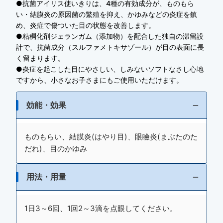
●抗菌アイリス使いきりは、4種の有効成分が、ものもら
い・結膜炎の原因菌の繁殖を抑え、かゆみなどの炎症を鎮
め、炎症で傷ついた目の状態を改善します。
●粘稠化剤ジェランガム（添加物）を配合した独自の滞留設
計で、抗菌成分（スルファメトキサゾール）が目の表面に長
く留まります。
●炎症を起こした目にやさしい、しみないソフトなさし心地
ですから、小さなお子さまにもご使用いただけます。
効能・効果
ものもらい、結膜炎(はやり目)、眼瞼炎(まぶたのた
だれ)、目のかゆみ
用法・用量
1日3～6回、1回2～3滴を点眼してください。