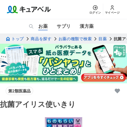
ログイン
マイページ
お薬
サプリ
漢方薬
トップ
商品を探す
お薬の種類で検索
目薬
抗菌ア
第2類医薬品
抗菌アイリス使いきり