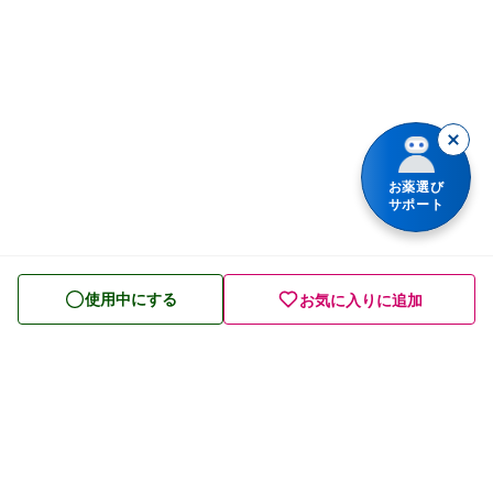
肩こり・腰痛・筋肉痛の薬
薬シリーズから検索
乗り物酔いの薬
胃腸薬
整腸・下痢止め薬
お薬選び
サポート
便秘薬
皮膚薬
使用中にする
お気に入りに追加
目薬
ビタミン・滋養強壮薬
栄養ドリンク
痔の薬