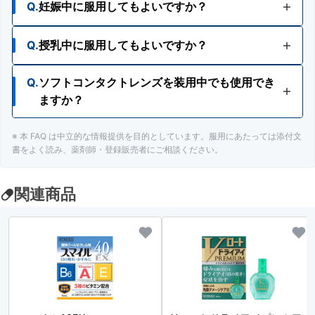
Q.
妊娠中に服用してもよいですか？
Q.
授乳中に服用してもよいですか？
A.
使用が検討できます。ただし、安易な使用は避
け、主治医にご相談ください。
Q.
ソフトコンタクトレンズを装用中でも使用でき
A.
使用が検討できます。ただし、安易な使用は避
ますか？
け、主治医にご相談ください。
※ 本 FAQ は中立的な情報提供を目的としています。服用にあたっては添付文
A.
ソフトコンタクトレンズを装着したまま使用しな
書をよく読み、薬剤師・登録販売者にご相談ください。
いでください。
関連商品