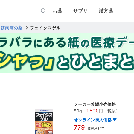
お薬
サプリ
漢方薬
・筋肉痛の薬
フェイタスゲル
メーカー希望小売価格
1,500
50g
・
円（税抜）
オンライン購入価格 ▼
779
〜
円(税込)