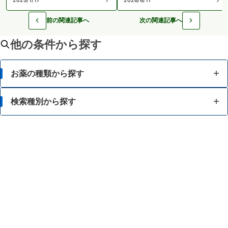
前の関連記事へ
次の関連記事へ
他の条件から探す
お薬の種類から探す
かぜ薬
検索種別から探す
解熱鎮痛薬
体の部位で検索
せき止め・のどの薬
漢方薬を検索
鼻炎・花粉症の薬
商品名で検索
肩こり・腰痛・筋肉痛の薬
薬シリーズから検索
乗り物酔いの薬