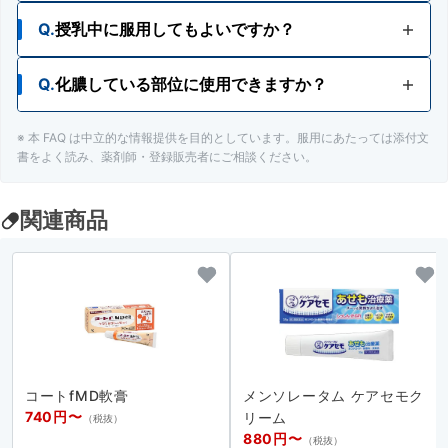
Q.
授乳中に服用してもよいですか？
Q.
化膿している部位に使用できますか？
A.
使用が検討できます。ただし、安易な使用は避
け、主治医にご相談ください。
※ 本 FAQ は中立的な情報提供を目的としています。服用にあたっては添付文
A.
化膿している患部には使用をさけてください
書をよく読み、薬剤師・登録販売者にご相談ください。
関連商品
コートfMD軟膏
メンソレータム ケアセモク
740円〜
リーム
（税抜）
880円〜
（税抜）