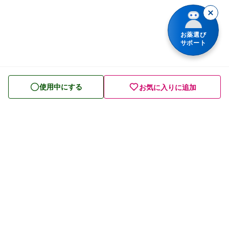
胃腸薬
整腸・下痢止め薬
お薬選び
サポート
便秘薬
皮膚薬
使用中にする
お気に入りに追加
目薬
ビタミン・滋養強壮薬
栄養ドリンク
痔の薬
発毛・育毛剤
催眠鎮静薬