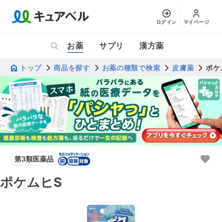
ログイン
マイページ
お薬
サプリ
漢方薬
トップ
商品を探す
お薬の種類で検索
皮膚薬
ポケ
第3類医薬品
ポケムヒS