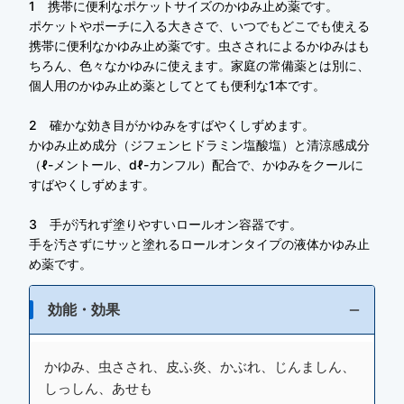
1 携帯に便利なポケットサイズのかゆみ止め薬です。
ポケットやポーチに入る大きさで、いつでもどこでも使える
携帯に便利なかゆみ止め薬です。虫さされによるかゆみはも
ちろん、色々なかゆみに使えます。家庭の常備薬とは別に、
個人用のかゆみ止め薬としてとても便利な1本です。
2 確かな効き目がかゆみをすばやくしずめます。
かゆみ止め成分（ジフェンヒドラミン塩酸塩）と清涼感成分
（ℓ-メントール、dℓ-カンフル）配合で、かゆみをクールに
すばやくしずめます。
3 手が汚れず塗りやすいロールオン容器です。
手を汚さずにサッと塗れるロールオンタイプの液体かゆみ止
め薬です。
効能・効果
かゆみ、虫さされ、皮ふ炎、かぶれ、じんましん、
しっしん、あせも