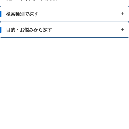
検索種別で探す
目的・お悩みから探す
目的・お悩みから探す
成分から探す
脂肪が気になる
ブランド・メーカーから探す
食事等によるカロリー調整に関心がある
酵素等でのダイエットに関心がある
強いカラダをつくりたい
スタミナを向上・維持したい
美容に関心がある
食事のバランスが気になる