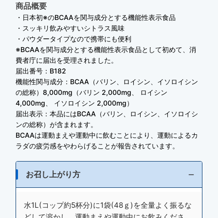
商品概要
・日本初※のBCAAを関与成分とする機能性表示食品
・スッキリ飲みやすいシトラス風味
・パウダータイプなので携帯にも便利
※BCAAを関与成分とする機能性表示食品として初めて、消
費者庁に届出を受理されました。
届出番号：B182
機能性関与成分：BCAA（バリン、ロイシン、イソロイシン
の総称）8,000mg（バリン 2,000mg、 ロイシン
4,000mg、 イソロイシン 2,000mg）
届出表示：本品にはBCAA（バリン、ロイシン、イソロイシ
ンの総称）が含まれます。
BCAAは運動まえや運動中に飲むことにより、運動によるカ
ラダの疲労感をやわらげることが報告されています。
お召し上がり方
水1L(コップ約5杯分)に1袋(48ｇ)を全量よく振るな
どして溶かし、運動まえや運動中にお飲みくださ