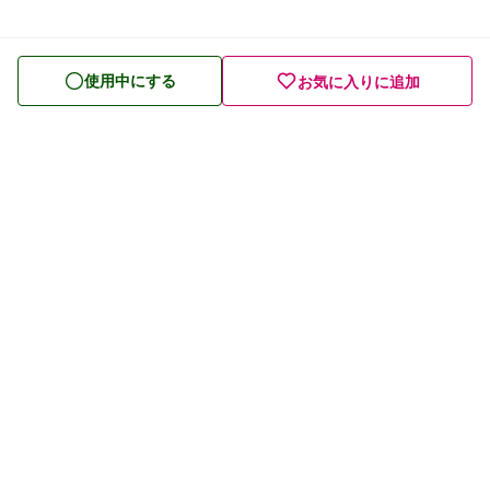
中性脂肪 ・コレステロールが気になる
血糖値が気になる
使用中にする
お気に入りに追加
高血圧が気になる
健康管理・生活習慣が気になる
腸の健康が気になる
免疫ケアが気になる
目の健康が気になる
口の健康が気になる
プライバシーポリシー
リラックスしたい、睡眠の質が気になる
利用規約
お酒を楽しみたい
お問い合わせ