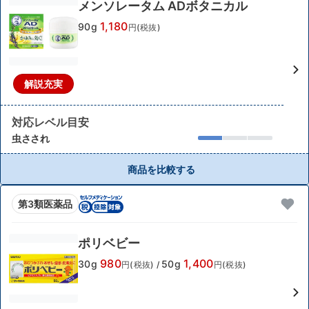
メンソレータム ADボタニカル
1,180
90g
円(税抜)
解説充実
対応レベル目安
虫さされ
商品を比較する
第3類医薬品
ポリベビー
980
1,400
30g
50g
円(税抜)
/
円(税抜)