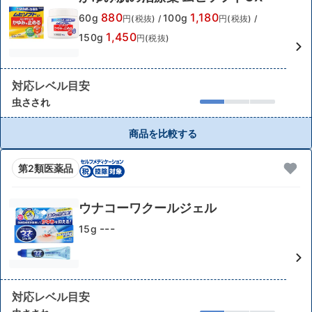
880
1,180
60g
100g
円(税抜)
/
円(税抜)
/
1,450
150g
円(税抜)
対応レベル目安
虫さされ
商品を比較する
第2類医薬品
ウナコーワクールジェル
---
15g
対応レベル目安