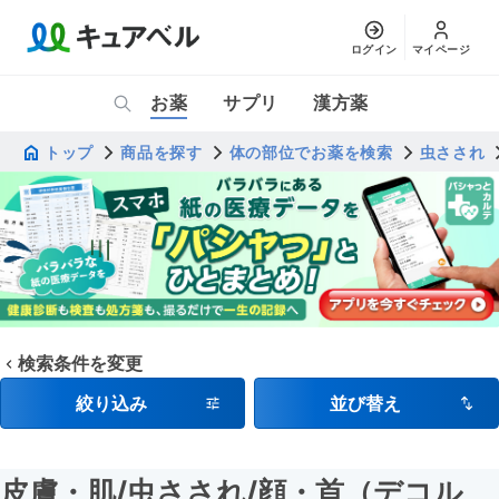
ログイン
マイページ
お薬
サプリ
漢方薬
トップ
商品を探す
体の部位でお薬を検索
虫さされ
検索条件を変更
絞り込み
並び替え
皮膚・肌
/虫さされ
/顔・首（デコル