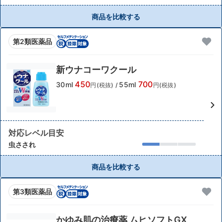
商品を比較する
第2類医薬品
新ウナコーワクール
450
700
30ml
55ml
円(税抜)
/
円(税抜)
対応レベル目安
虫さされ
商品を比較する
第3類医薬品
かゆみ肌の治療薬 ムヒソフトGX