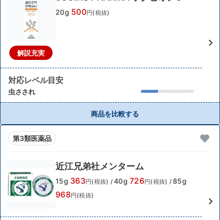
500
20g
円(税抜)
解説充実
対応レベル目安
虫さされ
商品を比較する
第3類医薬品
近江兄弟社メンターム
363
726
15g
40g
85g
円(税抜)
/
円(税抜)
/
968
円(税抜)