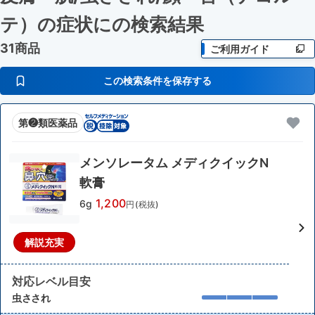
テ）の症状に
の検索結果
31商品
ご利用ガイド
この検索条件を保存する
第❷類医薬品
メンソレータム メディクイックN
軟膏
1,200
6g
円(税抜)
解説充実
対応レベル目安
虫さされ