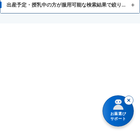
虫さされ
15歳未満
出産予定・授乳中の方が服用可能な検索結果で絞り込む
湿疹
患部が化膿している症状に
副腎皮質ホルモン
化膿
顔・首（デコルテ）の症状に
抗生物質
かぶれ
手・足・身体の症状に
あせも
デリケートゾーンの症状に
水虫
冷感タイプ
保湿
ステロイド薬配合
しもやけ
弱いステロイド薬配合
お薬選び
きり傷、さし傷
サポート
いぼ・たこ・うおのめ