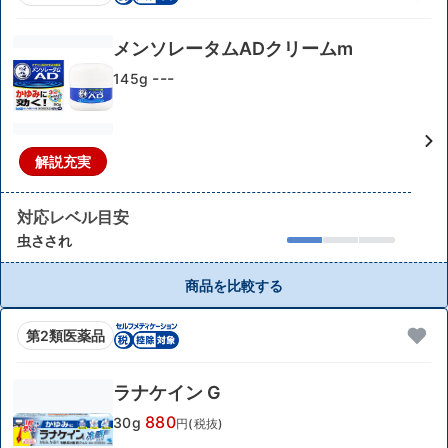
メンソレータムADクリームm
---
145g
解説充実
対応レベル目安
虫さされ
商品を比較する
第2類医薬品
ラナケイン G
880
30g
円(税抜)