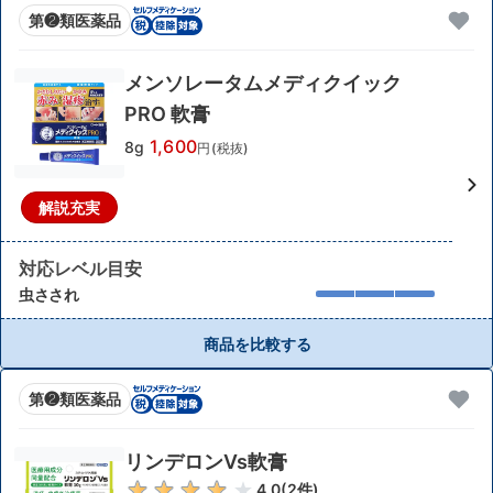
第❷類医薬品
メンソレータムメディクイック
PRO 軟膏
1,600
8g
円(税抜)
解説充実
対応レベル目安
虫さされ
商品を比較する
第❷類医薬品
リンデロンVs軟膏
4.0
(
2
件)