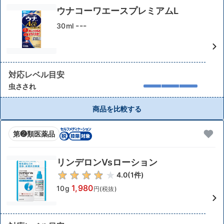
ウナコーワエースプレミアムL
---
30ml
対応レベル目安
虫さされ
商品を比較する
第❷類医薬品
リンデロンVsローション
4.0
(
1
件)
1,980
10g
円(税抜)