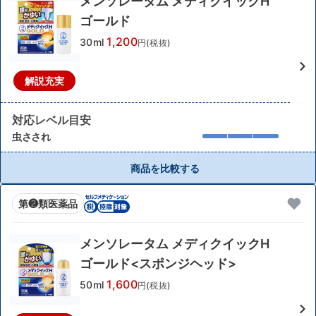
メンソレータム メディクイックH
ゴールド
1,200
30ml
円(税抜)
解説充実
対応レベル目安
虫さされ
商品を比較する
第❷類医薬品
メンソレータム メディクイックH
ゴールド<スポンジヘッド>
1,600
50ml
円(税抜)