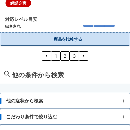
解説充実
対応レベル目安
虫さされ
商品を比較する
1
2
3
他の条件から検索
他の症状から検索
かゆみ
こだわり条件で絞り込む
虫さされ