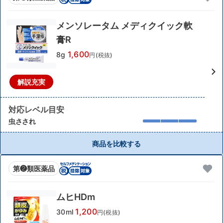
メンソレータム メディクイック軟
膏R
1,600
8g
円(税抜)
解説充実
対応レベル目安
虫さされ
商品を比較する
第❷類医薬品
ムヒHDm
1,200
30ml
円(税抜)