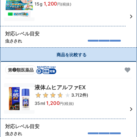
1,200
15g
円(税抜)
対応レベル目安
虫さされ
商品を比較する
第❷類医薬品
液体ムヒアルファEX
3.7
(
2
件)
1,200
35ml
円(税抜)
対応レベル目安
虫さされ