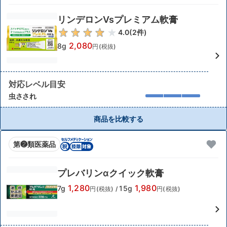
リンデロンVsプレミアム軟膏
4.0
(
2
件)
2,080
8g
円(税抜)
対応レベル目安
虫さされ
商品を比較する
第❷類医薬品
プレバリンαクイック軟膏
1,280
1,980
7g
15g
円(税抜)
/
円(税抜)