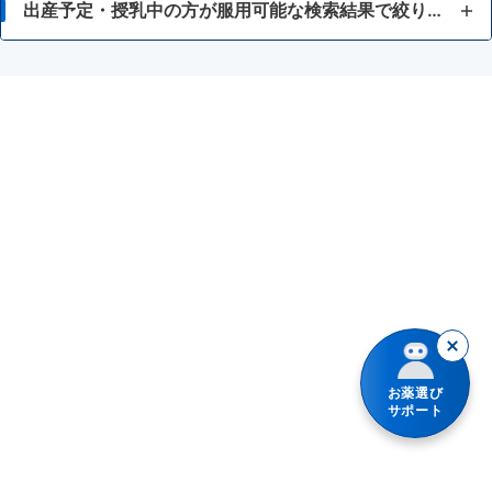
15歳未満
出産予定・授乳中の方が服用可能な検索結果で絞り込む
湿疹
患部が化膿している症状に
カンジダ治療薬
化膿
顔・首（デコルテ）の症状に
外傷
かぶれ
手・足・身体の症状に
熱傷
あせも
デリケートゾーンの症状に
腟カンジダ症
水虫
貼付剤
抗生物質
保湿
冷感タイプ
しもやけ
ステロイド薬配合
お薬選び
きり傷、さし傷
弱いステロイド薬配合
サポート
いぼ・たこ・うおのめ