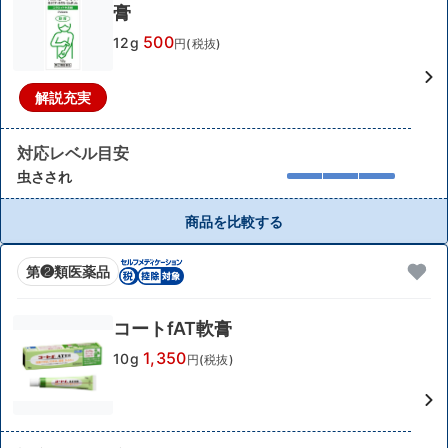
膏
500
12g
円(税抜)
解説充実
対応レベル目安
虫さされ
商品を比較する
第❷類医薬品
コートfAT軟膏
1,350
10g
円(税抜)