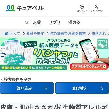
ログイン
マイページ
お薬
サプリ
漢方薬
トップ
商品を探す
体の部位でお薬を検索
虫さされ
検索条件を変更
絞り込み
並び替え
皮膚・肌
/虫さされ
/抗生物質アレルギ