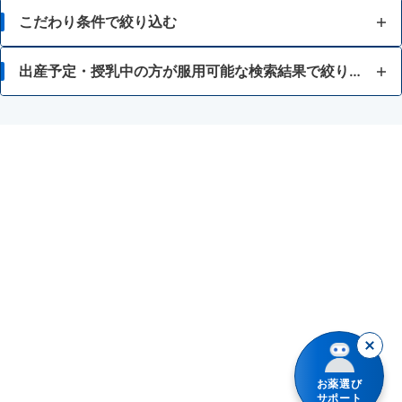
かゆみ
こだわり条件で絞り込む
虫さされ
15歳未満
出産予定・授乳中の方が服用可能な検索結果で絞り込む
湿疹
顔・首（デコルテ）の症状に
カンジダ治療薬
化膿
デリケートゾーンの症状に
腟カンジダ症
かぶれ
冷感タイプ
あせも
水虫
保湿
しもやけ
お薬選び
きり傷、さし傷
サポート