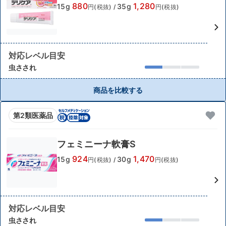
880
1,280
15g
35g
円(税抜)
/
円(税抜)
対応レベル目安
虫さされ
商品を比較する
第2類医薬品
フェミニーナ軟膏S
924
1,470
15g
30g
円(税抜)
/
円(税抜)
対応レベル目安
虫さされ