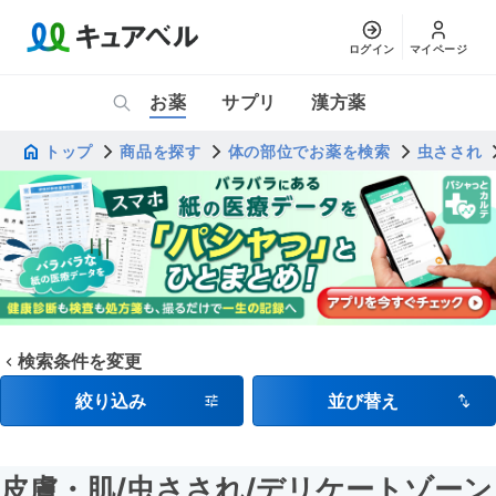
ログイン
マイページ
お薬
サプリ
漢方薬
トップ
商品を探す
体の部位でお薬を検索
虫さされ
検索条件を変更
絞り込み
並び替え
皮膚・肌
/虫さされ
/デリケートゾーン