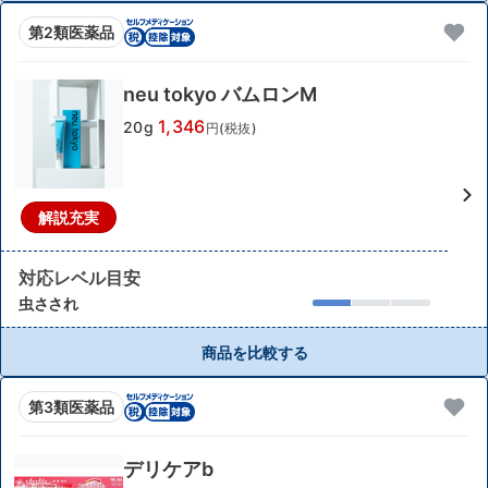
第2類医薬品
neu tokyo バムロンM
1,346
20g
円(税抜)
解説充実
対応レベル目安
虫さされ
商品を比較する
第3類医薬品
デリケアb