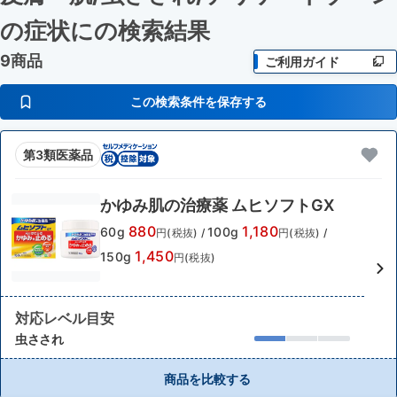
の症状に
の検索結果
9商品
ご利用ガイド
この検索条件を保存する
第3類医薬品
かゆみ肌の治療薬 ムヒソフトGX
880
1,180
60g
100g
円(税抜)
/
円(税抜)
/
1,450
150g
円(税抜)
対応レベル目安
虫さされ
商品を比較する