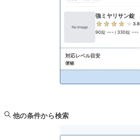
強ミヤリサン錠
3.8
---
---
90錠
330錠
/
対応レベル目安
便秘
他の条件から検索