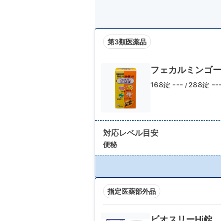
第3類医薬品
フェカルミンゴ
---
--
168錠
288錠
/
対応レベル目安
便秘
指定医薬部外品
ビオスリーHi錠