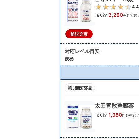
4.4
2,280
180錠
円(税抜)
解説充実
対応レベル目安
便秘
第3類医薬品
太田胃散整腸薬
1,380
160錠
円(税抜)
/