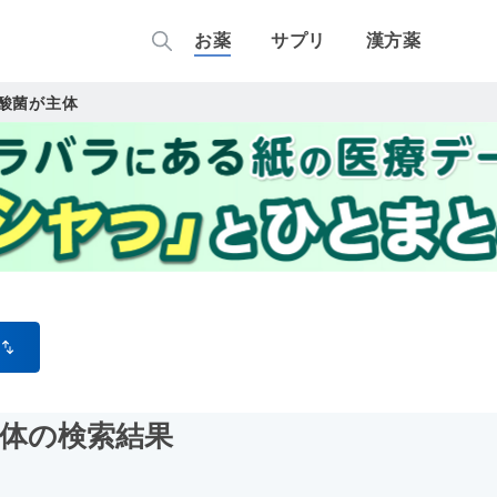
お薬
サプリ
漢方薬
酸菌が主体
主体
の検索結果