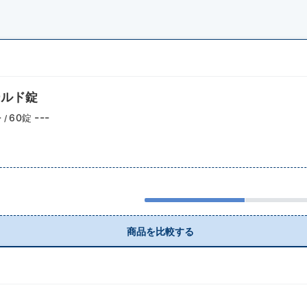
ールド錠
-
---
60錠
/
商品を比較する