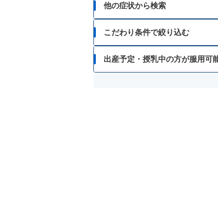
他の症状から検索
胃痛
こだわり条件で絞り込む
胸焼け
7歳未満
出産予定・授乳中の方が服用可
はきけ・むかつき
15歳未満
胃もたれ・胃部不快感
錠剤
消化不良・食欲不振
眠くなると困る
食あたり・水あたりによる下痢
車や機械類の運転操作をする
腹痛を伴う下痢
胃酸による影響が無い
暴飲暴食・寝冷えによる下痢
乳酸菌が主体
消化不良による下痢
ビフィズス菌が主体