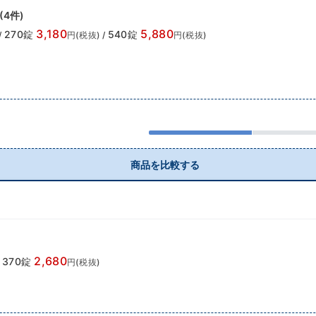
(
4
件)
3,180
5,880
270錠
540錠
/
円(税抜)
/
円(税抜)
商品を比較する
2,680
370錠
円(税抜)