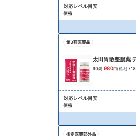
対応レベル目安
便秘
第3類医薬品
太田胃散整腸薬 
980
90錠
1
円(税抜)
/
対応レベル目安
便秘
指定医薬部外品