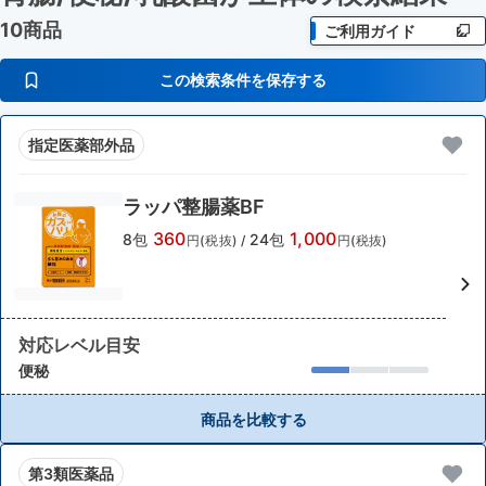
10商品
ご利用ガイド
この検索条件を保存する
指定医薬部外品
ラッパ整腸薬BF
360
1,000
8包
24包
円(税抜)
/
円(税抜)
対応レベル目安
便秘
商品を比較する
第3類医薬品