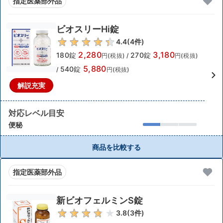
指定医薬部外品
ビオスリーHi錠
4.4
(
4
件)
2,280
3,180
180錠
270錠
円(税抜)
/
円(税抜)
5,880
540錠
/
円(税抜)
解説充実
対応レベル目安
便秘
商品を比較する
指定医薬部外品
新ビオフェルミンS錠
3.8
(
3
件)