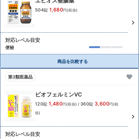
エビオス整腸薬
1,680
504錠
円(税抜)
対応レベル目安
便秘
商品を比較する
第3類医薬品
ビオフェルミンVC
1,480
3,600
120錠
360錠
円(税抜)
/
円(税
抜)
対応レベル目安