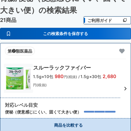
大きい便）
の検索結果
21商品
ご利用ガイド
この検索条件を保存する
第❷類医薬品
スルーラックファイバー
980
2,680
1.5g×10包
1.5g×30包
円(税抜)
/
円(税抜)
対応レベル目安
便秘（便意感じにくい、固くて大きい便）
商品を比較する