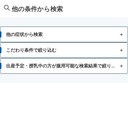
他の条件から検索
他の症状から検索
胃痛
こだわり条件で絞り込む
胸焼け
15歳未満
出産予定・授乳中の方が服用可能な検索結果で絞り込む
はきけ・むかつき
初めての使用する方（刺激が少ないもの）
制酸剤
胃もたれ・胃部不快感
習慣性になりにくい
授乳中の人
消化不良・食欲不振
お腹が痛くなりにくい
瀉下薬
食あたり・水あたりによる下痢
腹痛を伴う下痢