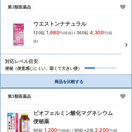
第3類医薬品
ウエストンナチュラル
1,680
4,300
120錠
360錠
円(税抜)
/
円(税
抜)
対応レベル目安
便秘（便意感じにくい、固くて大きい便）
商品を比較する
第3類医薬品
ビオフェルミン酸化マグネシウム
便秘薬
1,200
2,200
90錠
90錠×2個
円(税抜)
/
円(税