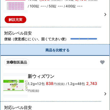
---
---
---
100錠
50錠
400錠
/
/
/
解説充実
対応レベル目安
便秘（便意感じにくい、固くて大きい便）
商品を比較する
第❷類医薬品
新ウィズワン
838
2,743
1.2g×12包
1.2g×48包
円(税抜)
/
円(税抜)
対応レベル目安