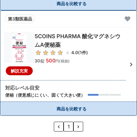
商品を比較する
第3類医薬品
5COINS PHARMA 酸化マグネシウ
ムA便秘薬
4.0
(
1
件)
500
30錠
円(税抜)
解説充実
対応レベル目安
便秘（便意感じにくい、固くて大きい便）
商品を比較する
1