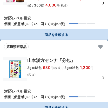
4,000
360錠
抜)
/
円(税抜)
対応レベル目安
便秘（便意感じにくい、固くて大きい便）
商品を比較する
第❷類医薬品
山本漢方センナ「分包」
680
1,200
3g×48包
3g×96包
円(税抜)
/
円
(税抜)
対応レベル目安
便秘（便意感じにくい、固くて大きい便）
商品を比較する