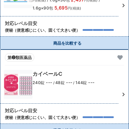
円(税抜)
/
円(税抜)
/
5,695
1.6g×90包
円(税抜)
対応レベル目安
便秘（便意感じにくい、固くて大きい便）
商品を比較する
第❷類医薬品
カイベールC
---
---
---
240錠
48錠
144錠
/
/
対応レベル目安
便秘（便意感じにくい、固くて大きい便）