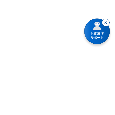
暴飲暴食・寝冷えによる下痢
消化不良による下痢
お薬選び
軟便
サポート
便秘
整腸（便通を整えたい）
腹部膨満感
急性便秘（生活環境が変わったときなど）
便秘（食後の腹痛、コロコロ小さい便）
加齢・運動不足による便秘、残便感・膨満感