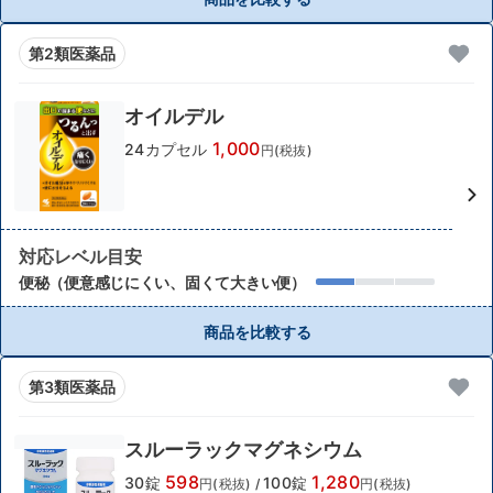
第2類医薬品
オイルデル
1,000
24カプセル
円(税抜)
対応レベル目安
便秘（便意感じにくい、固くて大きい便）
商品を比較する
第3類医薬品
スルーラックマグネシウム
598
1,280
30錠
100錠
円(税抜)
/
円(税抜)