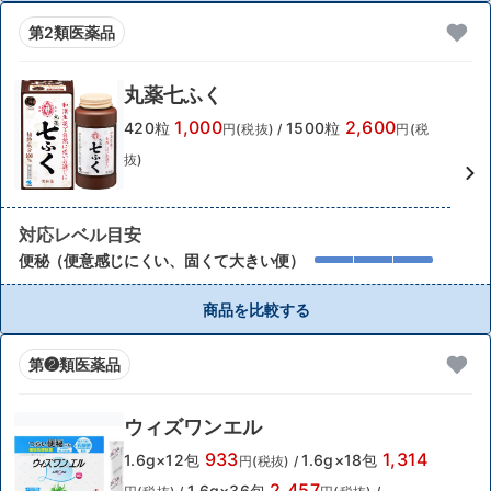
第2類医薬品
丸薬七ふく
1,000
2,600
420粒
1500粒
円(税抜)
/
円(税
抜)
対応レベル目安
便秘（便意感じにくい、固くて大きい便）
商品を比較する
第❷類医薬品
ウィズワンエル
933
1,314
1.6g×12包
1.6g×18包
円(税抜)
/
2,457
1.6g×36包