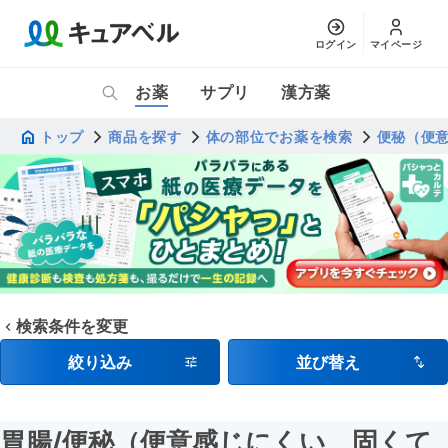
ログイン
マイページ
お薬
サプリ
漢方薬
トップ
商品を探す
体の部位でお薬を検索
便秘（便
検索条件を変更
絞り込み
並び替え
胃腸
/便秘（便意感じにくい、固くて