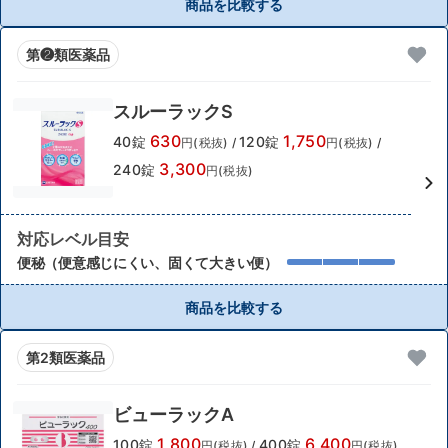
商品を比較する
第❷類医薬品
スルーラックS
630
1,750
40錠
120錠
円(税抜)
/
円(税抜)
/
3,300
240錠
円(税抜)
対応レベル目安
便秘（便意感じにくい、固くて大きい便）
商品を比較する
第2類医薬品
ビューラックA
1,800
6,400
100錠
400錠
円(税抜)
/
円(税抜)