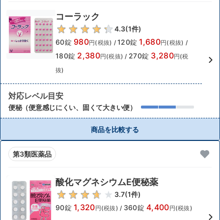
コーラック
4.3
(
1
件)
980
1,680
60錠
120錠
円(税抜)
/
円(税抜)
/
2,380
3,280
180錠
270錠
円(税抜)
/
円(税
抜)
対応レベル目安
便秘（便意感じにくい、固くて大きい便）
商品を比較する
第3類医薬品
酸化マグネシウムE便秘薬
3.7
(
1
件)
1,320
4,400
90錠
360錠
円(税抜)
/
円(税抜)