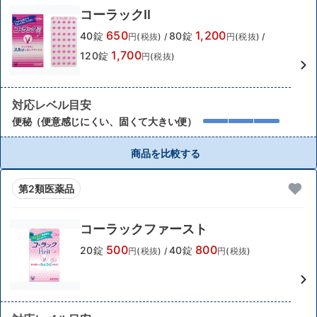
コーラックⅡ
650
1,200
40錠
80錠
円(税抜)
/
円(税抜)
/
1,700
120錠
円(税抜)
対応レベル目安
便秘（便意感じにくい、固くて大きい便）
商品を比較する
第2類医薬品
コーラックファースト
500
800
20錠
40錠
円(税抜)
/
円(税抜)