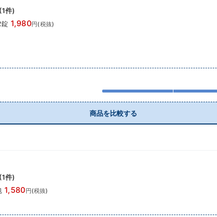
(
1
件)
1,980
2錠
円(税抜)
商品を比較する
(
1
件)
1,580
包
円(税抜)