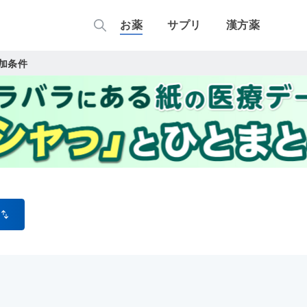
お薬
サプリ
漢方薬
加条件