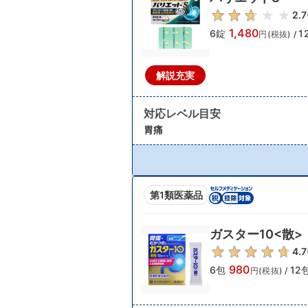
2.7
1,480
6錠
1
円(税抜)
/
解説充実
対応レベル目安
胃痛
第1類医薬品
ガスター10<散>
4.7
980
6包
12
円(税抜)
/