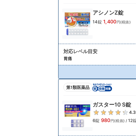
アシノンZ錠
1,400
14錠
円(税抜)
対応レベル目安
胃痛
第1類医薬品
ガスター10 S錠
4.3
980
6錠
12
円(税抜)
/