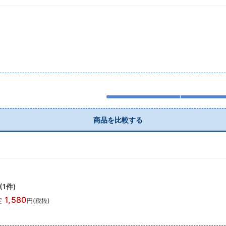
商品を比較する
(
1
件)
1,580
錠
円(税抜)