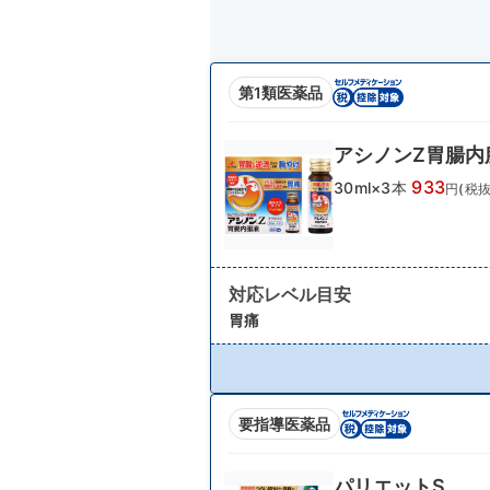
第1類医薬品
アシノンZ胃腸内
933
30ml×3本
円(税抜
対応レベル目安
胃痛
要指導医薬品
パリエットS