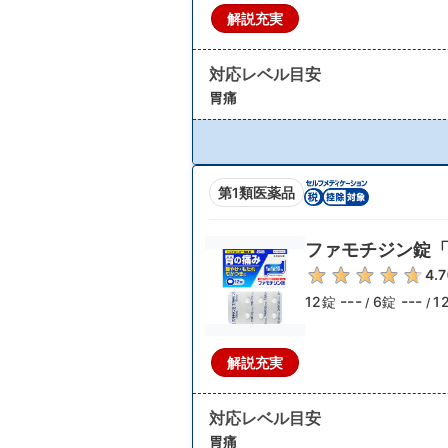
解説充実
対応レベル目安
胃痛
第1類医薬品
ファモチジン錠
4.7
---
---
12錠
6錠
1
/
/
解説充実
対応レベル目安
胃痛