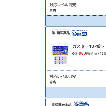
対応レベル目安
胃痛
第1類医薬品
ガスター10<錠>
980
6錠
12
円(税抜)
/
対応レベル目安
胃痛
要指導医薬品