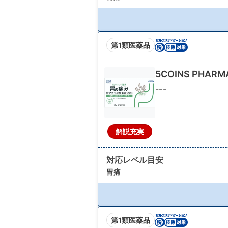
第1類医薬品
5COINS PHAR
---
解説充実
対応レベル目安
胃痛
第1類医薬品