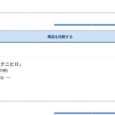
商品を比較する
「クニヒロ」
(
1
件)
---
2錠