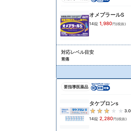
オメプラールS
1,980
14錠
円(税抜)
対応レベル目安
胃痛
要指導医薬品
タケプロンs
3.0
2,280
14錠
円(税抜)