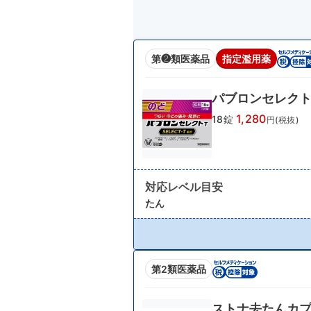
第❷類医薬品
指定濫用薬
パブロンセレクト
1,280
18錠
円(税抜)
対応レベル目安
たん
第2類医薬品
ストナ去たんカ