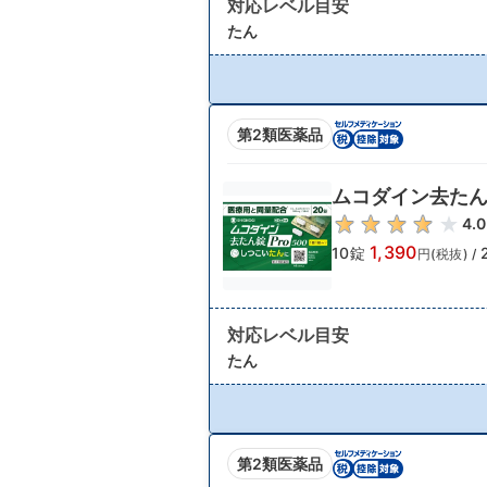
対応レベル目安
たん
第2類医薬品
ムコダイン去たん錠
4.0
1,390
10錠
円(税抜)
/
対応レベル目安
たん
第2類医薬品