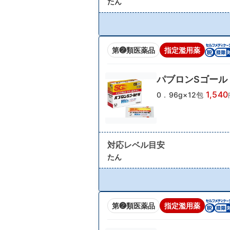
たん
第❷類医薬品
指定濫用薬
パブロンSゴール
1,540
0．96g×12包
対応レベル目安
たん
第❷類医薬品
指定濫用薬