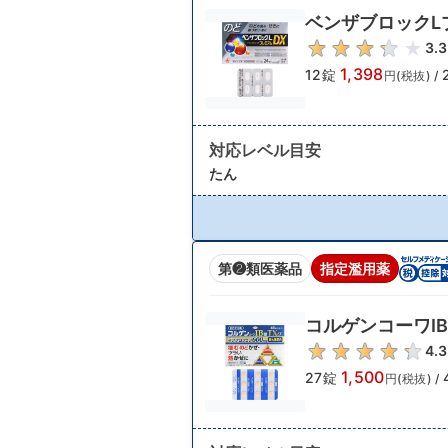
ベンザブロックL
3.3
1,398
12錠
円(税抜)
/
対応レベル目安
たん
第❷類医薬品
指定濫用薬
コルゲンコーワIB
4.3
1,500
27錠
円(税抜)
/