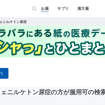
お薬
サプリ
漢方薬
ェニルケトン尿症
フェニルケトン尿症の方が服用可
の検