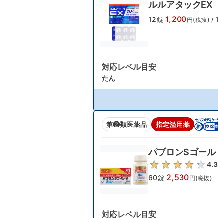
ルルアタックEX
1,200
12錠
円(税抜)
/
対応レベル目安
たん
第❷類医薬品
指定濫用薬
パブロンSゴール
4.3
2,530
60錠
円(税抜)
対応レベル目安