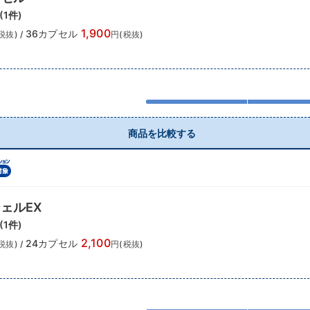
(
1
件)
1,900
36カプセル
税抜)
/
円(税抜)
商品を比較する
ェルEX
(
1
件)
2,100
24カプセル
税抜)
/
円(税抜)