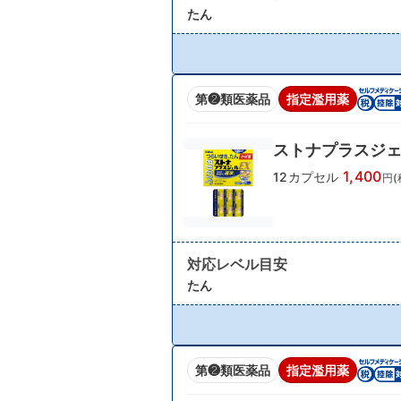
たん
第❷類医薬品
指定濫用薬
ストナプラスジェ
1,400
12カプセル
円(
対応レベル目安
たん
第❷類医薬品
指定濫用薬