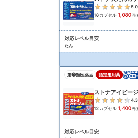
5.0
1,080
18カプセル
円(
対応レベル目安
たん
第❷類医薬品
指定濫用薬
ストナアイビージ
4.3
1,400
12カプセル
円(
対応レベル目安