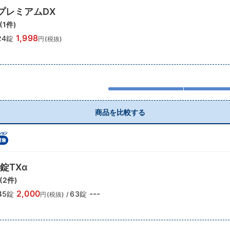
プレミアムDX
(
1
件)
1,998
24錠
円(税抜)
商品を比較する
錠TXα
(
2
件)
2,000
---
45錠
63錠
円(税抜)
/