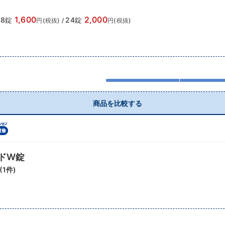
1,600
2,000
18錠
24錠
円(税抜)
/
円(税抜)
商品を比較する
ドW錠
(
1
件)