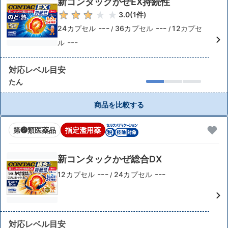
新コンタックかぜEX持続性
3.0
(
1
件)
---
---
24カプセル
36カプセル
12カプセ
/
/
---
ル
対応レベル目安
たん
商品を比較する
第❷類医薬品
指定濫用薬
新コンタックかぜ総合DX
---
---
12カプセル
24カプセル
/
対応レベル目安