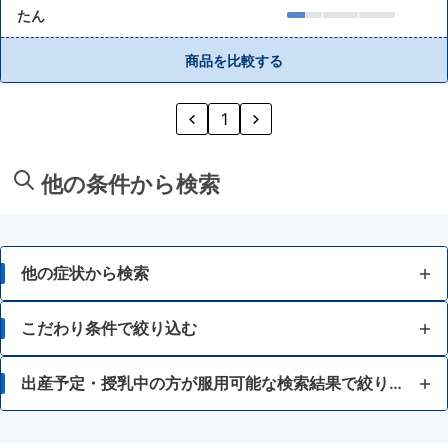
たん
商品を比較する
1
他の条件から検索
他の症状から検索
せき
こだわり条件で絞り込む
たん
1日1～2回タイプ
出産予定・授乳中の方が服用可能な検索結果で絞り込む
ゼーゼー、ヒューヒュー音の呼吸
アスピリン喘息（かぜ薬や解熱鎮痛薬による喘息）