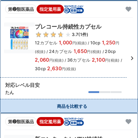
第❷類医薬品
指定濫用薬
プレコール持続性カプセル
3.7
(
1
件)
1,000
1,250
12カプセル
10cp
円(税抜)
/
円
1,650
24カプセル
20cp
(税抜)
/
円(税抜)
/
2,060
2,100
36カプセル
円(税抜)
/
円(税抜)
/
2,630
30cp
円(税抜)
対応レベル目安
たん
商品を比較する
第❷類医薬品
指定濫用薬