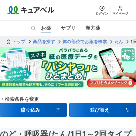
ログイン
マイページ
お薬
サプリ
漢方薬
トップ
商品を探す
体の部位でお薬を検索
たん
1
検索条件を変更
絞り込み
並び替え
のど・呼吸器
/たん
/1日1～2回タイプ