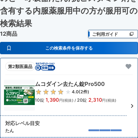
含有する内服薬服用中の方が服用可
の
検索結果
12商品
ご利用ガイド
この検索条件を保存する
第2類医薬品
ムコダイン去たん錠Pro500
4.0
(
2
件)
1,390
2,310
10錠
20錠
円(税抜)
/
円(税抜)
対応レベル目安
たん