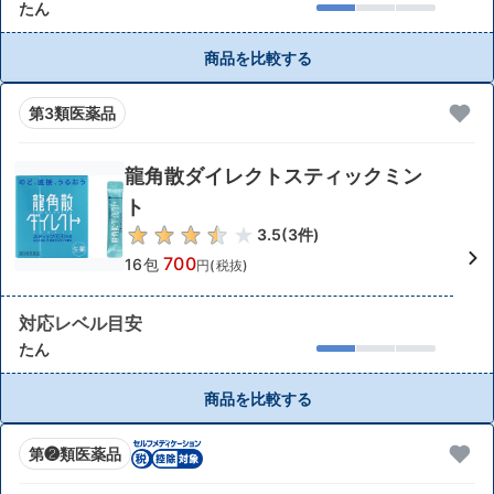
たん
商品を比較する
第3類医薬品
龍角散ダイレクトスティックミン
ト
3.5
(
3
件)
700
16包
円(税抜)
対応レベル目安
たん
商品を比較する
第❷類医薬品