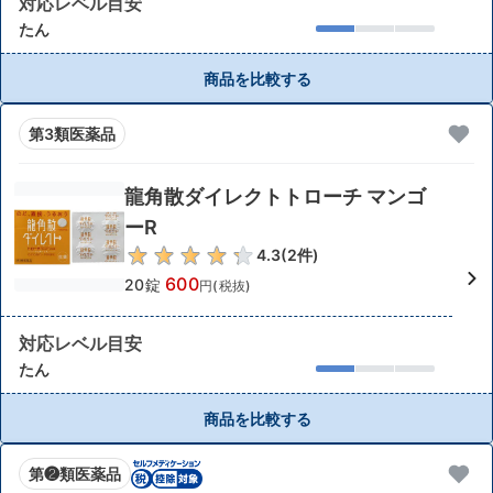
対応レベル目安
たん
商品を比較する
第3類医薬品
龍角散ダイレクトトローチ マンゴ
ーR
4.3
(
2
件)
600
20錠
円(税抜)
対応レベル目安
たん
商品を比較する
第❷類医薬品