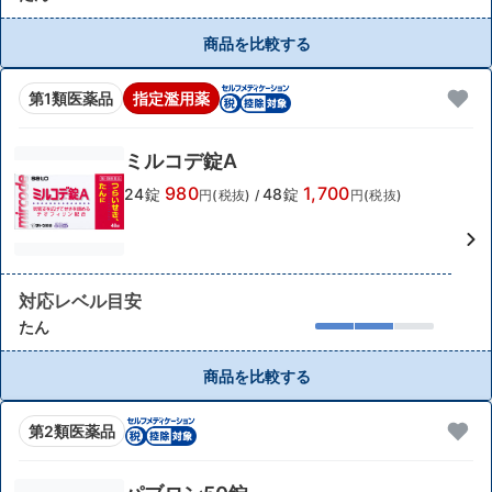
商品を比較する
第1類医薬品
指定濫用薬
ミルコデ錠A
980
1,700
24錠
48錠
円(税抜)
/
円(税抜)
対応レベル目安
たん
商品を比較する
第2類医薬品