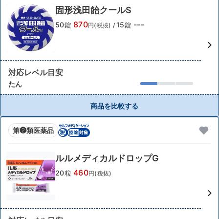
固形浅田飴クールS
870
---
50錠
15錠
円(税抜)
/
対応レベル目安
たん
商品を比較する
第❷類医薬品
ルルメディカルドロップG
460
20粒
円(税抜)