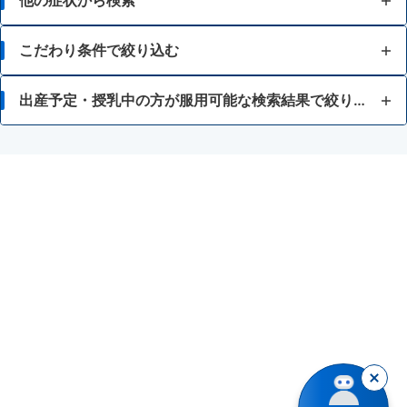
他の症状から検索
せき
こだわり条件で絞り込む
たん
12歳未満
出産予定・授乳中の方が服用可能な検索結果で絞り込む
ゼーゼー、ヒューヒュー音の呼吸
15歳未満
アスピリン喘息（かぜ薬や解熱鎮痛薬による喘息）
のどの痛み・はれ
胃腸が弱い
かぜ薬
のどの殺菌・消毒
血圧や血糖値が気になる
授乳中の人
インフルエンザの疑いがある
解熱鎮痛薬
眠くなると困る
鎮咳去痰薬
水なしでも服用できる
鎮静薬
ノンシュガー
抗ヒスタミン剤を含有する内服薬