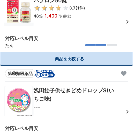
パブロン50錠
3.7
(
1
件)
1,400
48錠
円(税抜)
対応レベル目安
たん
商品を比較する
第❷類医薬品
浅田飴子供せきどめドロップS(い
ちご味)
---
対応レベル目安