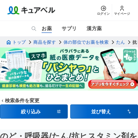
ログイン
マイページ
お薬
サプリ
漢方薬
トップ
商品を探す
体の部位でお薬を検索
たん
抗
検索条件を変更
絞り込み
並び替え
のど・呼吸器
/たん
/抗ヒスタミン剤を