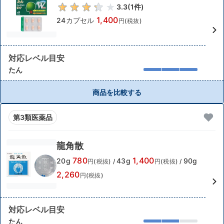
3.3
(
1
件)
1,400
24カプセル
円(税抜)
対応レベル目安
たん
商品を比較する
第3類医薬品
龍角散
780
1,400
20g
43g
90g
円(税抜)
/
円(税抜)
/
2,260
円(税抜)
対応レベル目安
たん