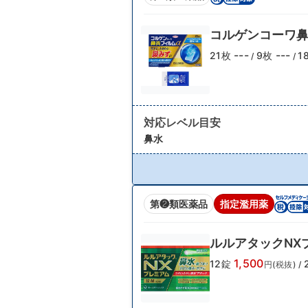
コルゲンコーワ鼻
---
---
21枚
9枚
1
/
/
対応レベル目安
鼻水
第❷類医薬品
指定濫用薬
ルルアタックNX
1,500
12錠
円(税抜)
/