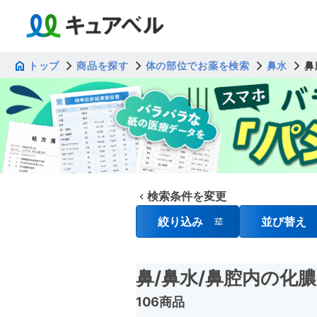
トップ
商品を探す
体の部位でお薬を検索
鼻水
鼻
検索条件を変更
絞り込み
並び替え
鼻
/鼻水
/鼻腔内の化
106商品