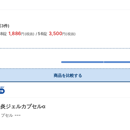
(
3
件)
1,886
3,500
28錠
56錠
円(税抜)
/
円(税抜)
商品を比較する
炎ジェルカプセルα
---
カプセル