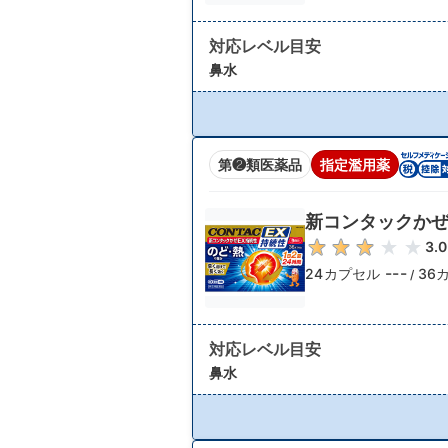
対応レベル目安
鼻水
第❷類医薬品
指定濫用薬
新コンタックかぜ
3.0
---
24カプセル
36
/
対応レベル目安
鼻水