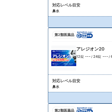
対応レベル目安
鼻水
第2類医薬品
アレジオン20
---
---
12錠
24錠
/
/
対応レベル目安
鼻水
第2類医薬品