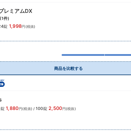
プレミアムDX
(
1
件)
1,998
24錠
円(税抜)
商品を比較する
s
1,880
2,500
5錠
100錠
円(税抜)
/
円(税抜)