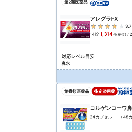
第2類医薬品
アレグラFX
3.7
1,314
14錠
円(税抜)
/
対応レベル目安
鼻水
第❷類医薬品
指定濫用薬
コルゲンコーワ鼻
---
24カプセル
48
/