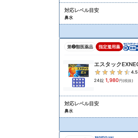
対応レベル目安
鼻水
第❷類医薬品
指定濫用薬
エスタックEXNE
4.5
1,980
24錠
円(税抜)
対応レベル目安
鼻水