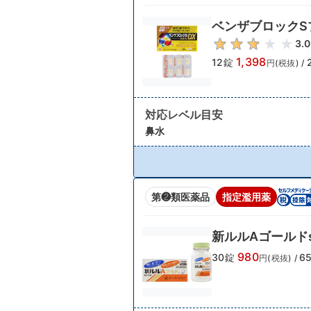
ベンザブロックS
3.0
1,398
12錠
円(税抜)
/
対応レベル目安
鼻水
第❷類医薬品
指定濫用薬
新ルルAゴールド
980
30錠
6
円(税抜)
/