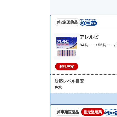
第2類医薬品
アレルビ
---
---
84錠
56錠
/
/
解説充実
対応レベル目安
鼻水
第❷類医薬品
指定濫用薬