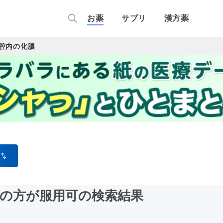
お薬
サプリ
漢方薬
腔内の化膿
膿の方が服用可
の検索結果