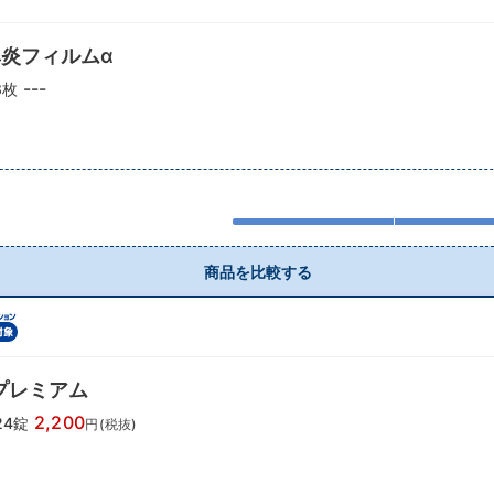
炎フィルムα
---
8枚
商品を比較する
プレミアム
2,200
24錠
円(税抜)