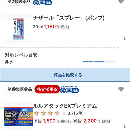
第2類医薬品
ナザール「スプレー」(ポンプ)
1,180
30ml
円(税抜)
対応レベル目安
鼻水
商品を比較する
第❷類医薬品
指定濫用薬
ルルアタックEXプレミアム
3.7
(
5
件)
1,500
2,200
18錠
36錠
円(税抜)
/
円(税抜)