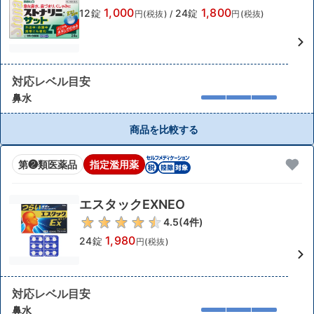
1,000
1,800
12錠
24錠
円(税抜)
/
円(税抜)
対応レベル目安
鼻水
商品を比較する
第❷類医薬品
指定濫用薬
エスタックEXNEO
4.5
(
4
件)
1,980
24錠
円(税抜)
対応レベル目安
鼻水