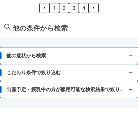
1
2
3
4
他の条件から検索
他の症状から検索
鼻水
こだわり条件で絞り込む
鼻づまり
7歳未満
出産予定・授乳中の方が服用可能な検索結果で絞り込む
くしゃみ
15歳未満
アスピリン喘息（かぜ薬や解熱鎮痛薬による喘息）
胃腸が弱い
アレルギー用薬
血圧や血糖値が気になる
かぜ薬