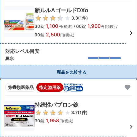
新ルルAゴールドDXα
3.3
(
1
件)
1,100
1,900
30錠
60錠
円(税抜)
/
円(税抜)
/
2,500
90錠
円(税抜)
対応レベル目安
鼻水
商品を比較する
第❷類医薬品
指定濫用薬
持続性パブロン錠
3.7
(
1
件)
1,958
30錠
円(税抜)