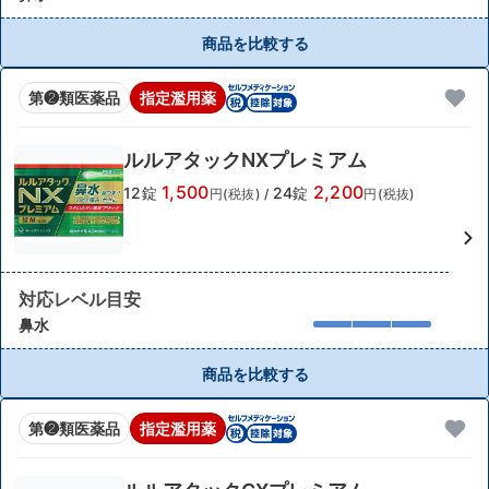
商品を比較する
第❷類医薬品
指定濫用薬
ルルアタックNXプレミアム
1,500
2,200
12錠
24錠
円(税抜)
/
円(税抜)
対応レベル目安
鼻水
商品を比較する
第❷類医薬品
指定濫用薬