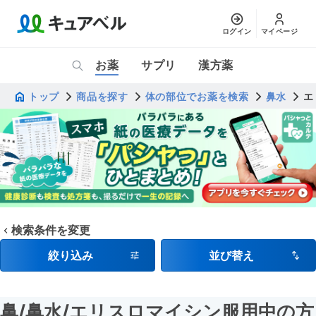
ログイン
マイページ
お薬
サプリ
漢方薬
トップ
商品を探す
体の部位でお薬を検索
鼻水
エ
検索条件を変更
絞り込み
並び替え
鼻
/鼻水
/エリスロマイシン服用中の方