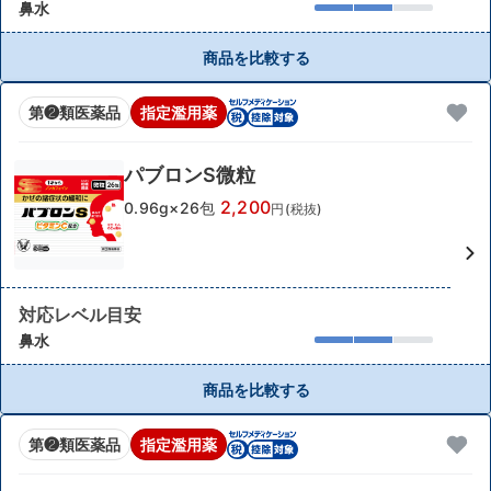
鼻水
商品を比較する
第❷類医薬品
指定濫用薬
パブロンS微粒
2,200
0.96g×26包
円(税抜)
対応レベル目安
鼻水
商品を比較する
第❷類医薬品
指定濫用薬