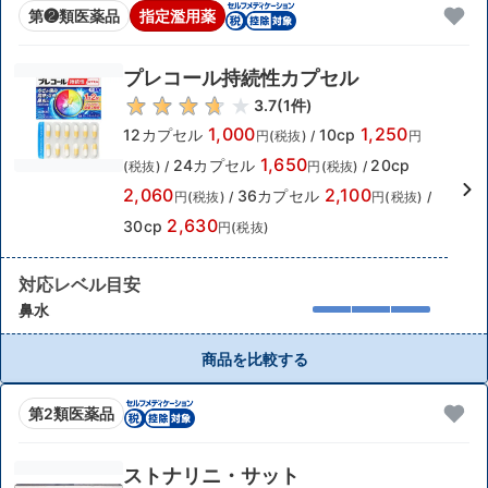
第❷類医薬品
指定濫用薬
プレコール持続性カプセル
3.7
(
1
件)
1,000
1,250
12カプセル
10cp
円(税抜)
/
円
1,650
24カプセル
20cp
(税抜)
/
円(税抜)
/
2,060
2,100
36カプセル
円(税抜)
/
円(税抜)
/
2,630
30cp
円(税抜)
対応レベル目安
鼻水
商品を比較する
第2類医薬品
ストナリニ・サット