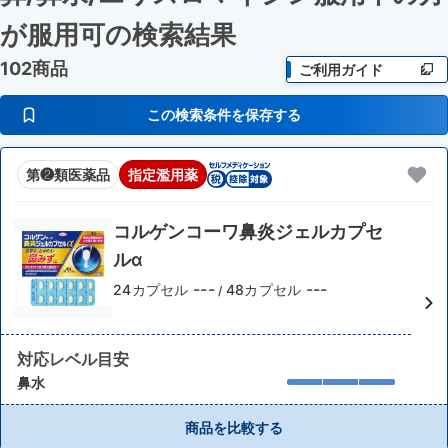
が服用可
の検索結果
102商品
ご利用ガイド
この検索条件を保存する
第❷類医薬品
指定濫用薬
コルゲンコーワ鼻炎ジェルカプセ
ルα
---
---
24カプセル
48カプセル
/
対応レベル目安
鼻水
商品を比較する