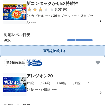
新コンタックかぜEX持続性
3.0
(
1
件)
---
---
24カプセル
36カプセル
12カプセ
/
/
---
ル
対応レベル目安
鼻水
商品を比較する
第2類医薬品
アレジオン20
---
---
---
---
12錠
24錠
60錠
6錠
/
/
/
/
---
---
24錠
48錠
/