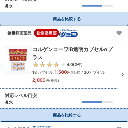
鼻水
商品を比較する
第❷類医薬品
指定濫用薬
コルゲンコーワIB透明カプセルαプ
ラス
4.0
(
2
件)
1,500
18カプセル
30カプセル
円(税抜)
/
2,000
円(税抜)
対応レベル目安
鼻水
商品を比較する