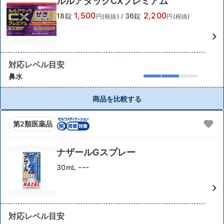
ルルアタックCXプレミアム
1,500
2,200
18錠
36錠
円(税抜)
/
円(税抜)
対応レベル目安
鼻水
商品を比較する
第2類医薬品
ナザールGスプレー
---
30mL
対応レベル目安