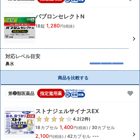
パブロンセレクトN
1,280
18錠
円(税抜)
対応レベル目安
鼻水
商品を比較する
第❷類医薬品
指定濫用薬
ストナジェルサイナスEX
4.2
(
2
件)
1,400
18カプセル
30カプセル
円(税抜)
/
2,100
---
42カプセル
円(税抜)
/