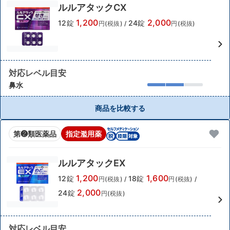
ルルアタックCX
1,200
2,000
12錠
24錠
円(税抜)
/
円(税抜)
対応レベル目安
鼻水
商品を比較する
第❷類医薬品
指定濫用薬
ルルアタックEX
1,200
1,600
12錠
18錠
円(税抜)
/
円(税抜)
/
2,000
24錠
円(税抜)
対応レベル目安