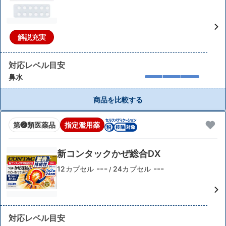
解説充実
対応レベル目安
鼻水
商品を比較する
第❷類医薬品
指定濫用薬
新コンタックかぜ総合DX
---
---
12カプセル
24カプセル
/
対応レベル目安