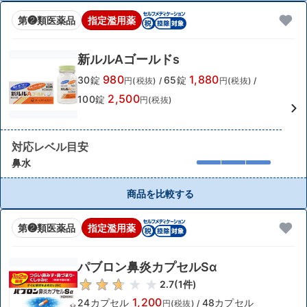
第❷類医薬品
指定濫用薬
新ルルAゴールドs
980
1,880
30錠
65錠
円(税抜)
/
円(税抜)
/
2,500
100錠
円(税抜)
対応レベル目安
鼻水
商品を比較する
第❷類医薬品
指定濫用薬
パブロン鼻炎カプセルSα
2.7
(
1
件)
1,200
24カプセル
48カプセル
円(税抜)
/