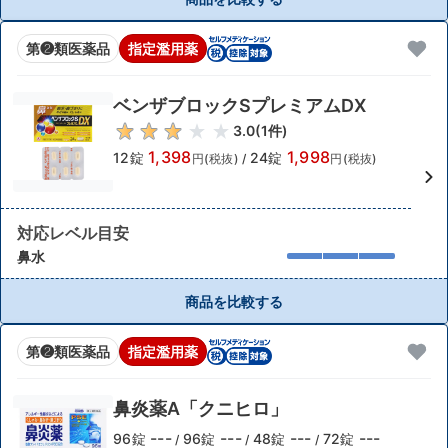
第❷類医薬品
指定濫用薬
ベンザブロックSプレミアムDX
3.0
(
1
件)
1,398
1,998
12錠
24錠
円(税抜)
/
円(税抜)
対応レベル目安
鼻水
商品を比較する
第❷類医薬品
指定濫用薬
鼻炎薬A「クニヒロ」
---
---
---
---
96錠
96錠
48錠
72錠
/
/
/