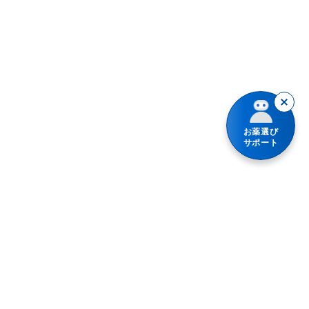
インフルエンザの疑いがある
ジドブジン
鼻かぜの症状に
ステロイド点鼻薬
アレルギーの症状に
トラネキサム酸を含有する内服薬
液剤
フェニルケトン尿症
お薬選び
水なしでも服用できる
サポート
フルチカゾンプロピオン酸エステル製剤
1日1～2回タイプ
ベクロメタゾンプロピオン酸エステル製剤
ノンシュガー
全身の真菌症
出産予定日12週以内の妊婦
前立腺肥大症
十二指腸潰瘍