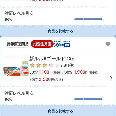
対応レベル目安
鼻水
商品を比較する
第❷類医薬品
指定濫用薬
新ルルAゴールドDXα
3.3
(
1
件)
1,100
1,900
30錠
60錠
円(税抜)
/
円(税抜)
/
2,500
90錠
円(税抜)
対応レベル目安
鼻水
商品を比較する