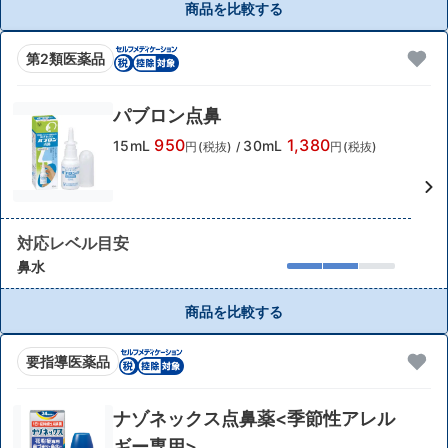
商品を比較する
第2類医薬品
パブロン点鼻
950
1,380
15mL
30mL
円(税抜)
/
円(税抜)
対応レベル目安
鼻水
商品を比較する
要指導医薬品
ナゾネックス点鼻薬<季節性アレル
ギー専用>