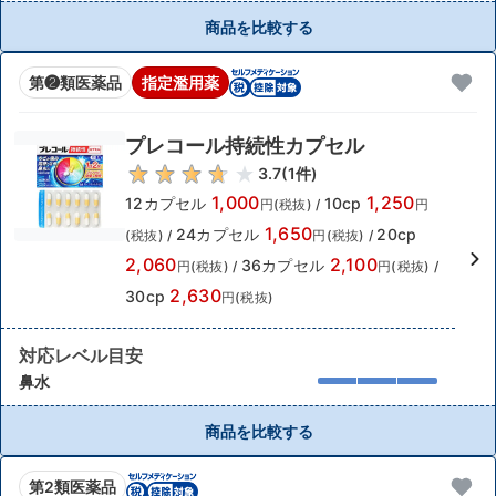
商品を比較する
第❷類医薬品
指定濫用薬
プレコール持続性カプセル
3.7
(
1
件)
1,000
1,250
12カプセル
10cp
円(税抜)
/
円
1,650
24カプセル
20cp
(税抜)
/
円(税抜)
/
2,060
2,100
36カプセル
円(税抜)
/
円(税抜)
/
2,630
30cp
円(税抜)
対応レベル目安
鼻水
商品を比較する
第2類医薬品