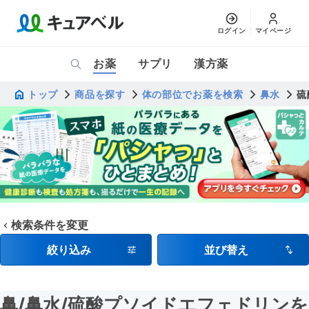
ログイン
マイページ
お薬
サプリ
漢方薬
トップ
商品を探す
体の部位でお薬を検索
鼻水
硫
検索条件を変更
絞り込み
並び替え
鼻
/鼻水
/硫酸プソイドエフェドリンを