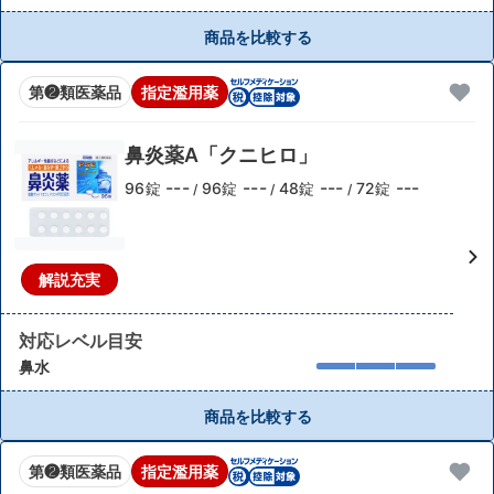
商品を比較する
第❷類医薬品
指定濫用薬
鼻炎薬A「クニヒロ」
---
---
---
---
96錠
96錠
48錠
72錠
/
/
/
解説充実
対応レベル目安
鼻水
商品を比較する
第❷類医薬品
指定濫用薬