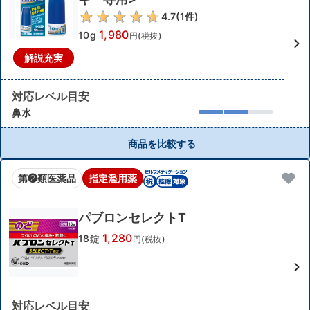
4.7
(
1
件)
1,980
10g
円(税抜)
解説充実
対応レベル目安
鼻水
商品を比較する
第❷類医薬品
指定濫用薬
パブロンセレクトT
1,280
18錠
円(税抜)
対応レベル目安