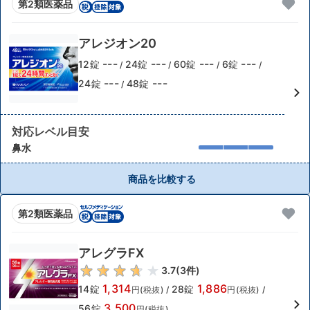
第2類医薬品
アレジオン20
---
---
---
---
12錠
24錠
60錠
6錠
/
/
/
/
---
---
24錠
48錠
/
対応レベル目安
鼻水
商品を比較する
第2類医薬品
アレグラFX
3.7
(
3
件)
1,314
1,886
14錠
28錠
円(税抜)
/
円(税抜)
/
3,500
56錠
円(税抜)