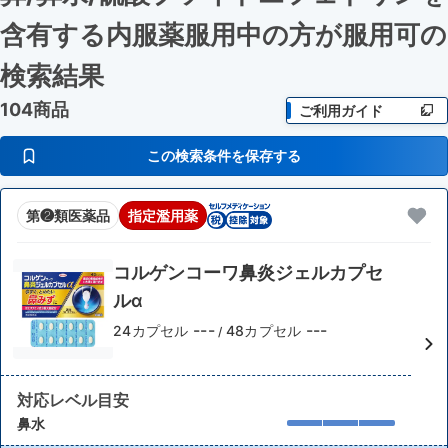
含有する内服薬服用中の方が服用可
の
検索結果
104商品
ご利用ガイド
この検索条件を保存する
第❷類医薬品
指定濫用薬
コルゲンコーワ鼻炎ジェルカプセ
ルα
---
---
24カプセル
48カプセル
/
対応レベル目安
鼻水