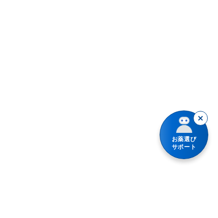
胃腸が弱い
アパルタミド
血圧や血糖値が気になる
アレルギー用薬
インフルエンザの疑いがある
エリスロマイシン
鼻かぜの症状に
かぜ薬
アレルギーの症状に
ジドブジン
液剤
シメチジン
お薬選び
眠くなると困る
サポート
ステロイド点鼻薬
水なしでも服用できる
トラネキサム酸を含有する内服薬
1日1～2回タイプ
フェニルケトン尿症
ノンシュガー
フルチカゾンプロピオン酸エステル製剤