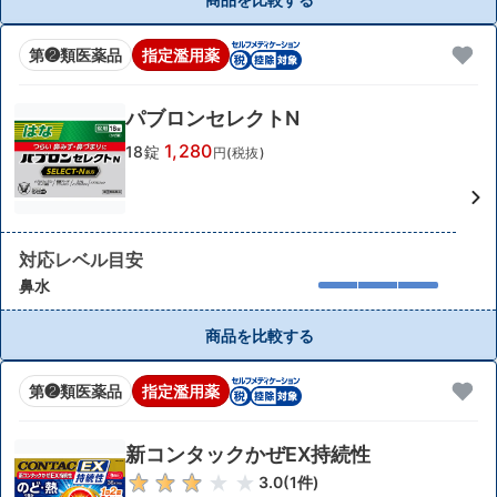
第❷類医薬品
指定濫用薬
パブロンセレクトN
1,280
18錠
円(税抜)
対応レベル目安
鼻水
商品を比較する
第❷類医薬品
指定濫用薬
新コンタックかぜEX持続性
3.0
(
1
件)