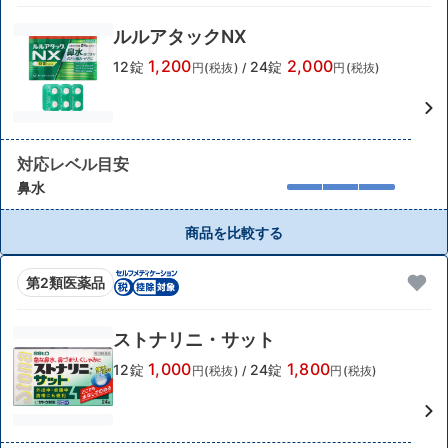
ルルアタックNX
1,200
2,000
12錠
24錠
円(税抜)
/
円(税抜)
対応レベル目安
鼻水
商品を比較する
第2類医薬品
ストナリニ・サット
1,000
1,800
12錠
24錠
円(税抜)
/
円(税抜)