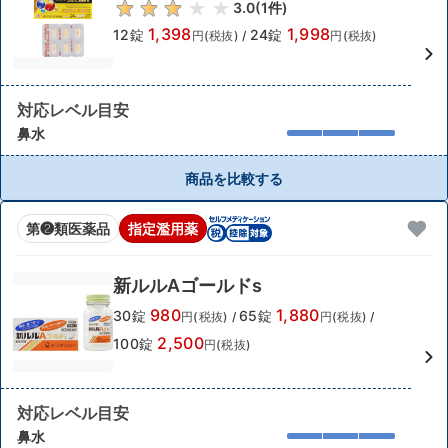
3.0
(
1
件)
1,398
1,998
12錠
24錠
円(税抜)
/
円(税抜)
対応レベル目安
鼻水
商品を比較する
第❷類医薬品
指定濫用薬
新ルルAゴールドs
980
1,880
30錠
65錠
円(税抜)
/
円(税抜)
/
2,500
100錠
円(税抜)
対応レベル目安
鼻水