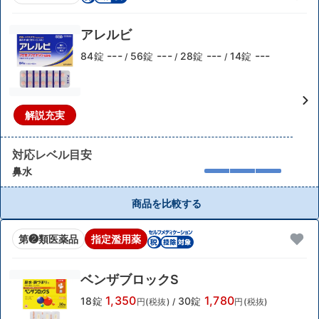
アレルビ
---
---
---
---
84錠
56錠
28錠
14錠
/
/
/
解説充実
対応レベル目安
鼻水
商品を比較する
第❷類医薬品
指定濫用薬
ベンザブロックS
1,350
1,780
18錠
30錠
円(税抜)
/
円(税抜)