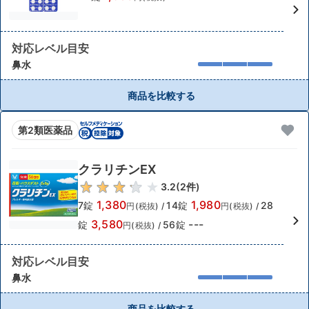
対応レベル目安
鼻水
商品を比較する
第2類医薬品
クラリチンEX
3.2
(
2
件)
1,380
1,980
7錠
14錠
28
円(税抜)
/
円(税抜)
/
3,580
---
錠
56錠
円(税抜)
/
対応レベル目安
鼻水
商品を比較する