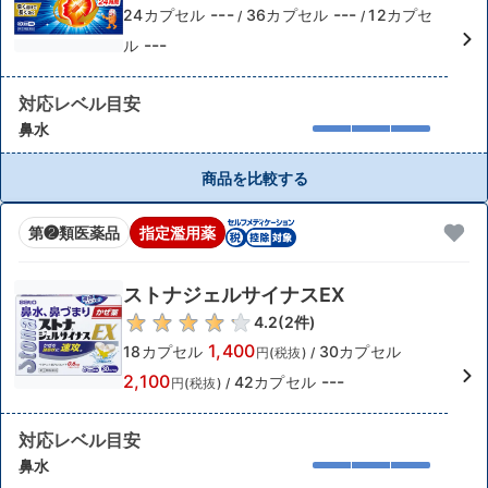
---
---
24カプセル
36カプセル
12カプセ
/
/
---
ル
対応レベル目安
鼻水
商品を比較する
第❷類医薬品
指定濫用薬
ストナジェルサイナスEX
4.2
(
2
件)
1,400
18カプセル
30カプセル
円(税抜)
/
2,100
---
42カプセル
円(税抜)
/
対応レベル目安
鼻水