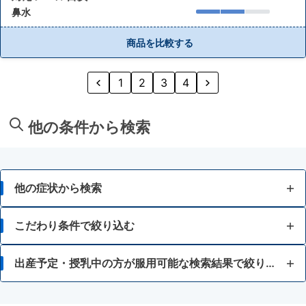
鼻水
商品を比較する
1
2
3
4
他の条件から検索
他の症状から検索
鼻水
こだわり条件で絞り込む
鼻づまり
7歳未満
出産予定・授乳中の方が服用可能な検索結果で絞り込む
くしゃみ
15歳未満
アスピリン喘息（かぜ薬や解熱鎮痛薬による喘息）