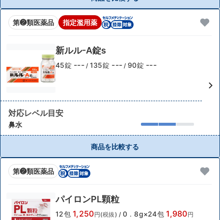
第❷類医薬品
指定濫用薬
新ルル-A錠s
---
---
---
45錠
135錠
90錠
/
/
対応レベル目安
鼻水
商品を比較する
第❷類医薬品
パイロンPL顆粒
1,250
1,980
12包
0．8g×24包
円(税抜)
/
円