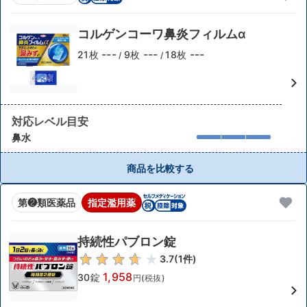
コルゲンコーワ鼻炎フィルムα
---
---
---
21枚
9枚
18枚
/
/
対応レベル目安
鼻水
商品を比較する
第❷類医薬品
指定濫用薬
持続性パブロン錠
3.7
(
1
件)
1,958
30錠
円(税抜)