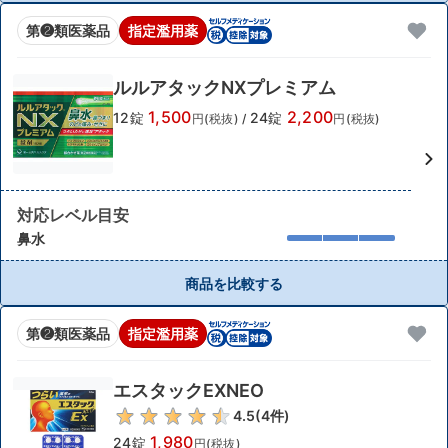
第❷類医薬品
指定濫用薬
ルルアタックNXプレミアム
1,500
2,200
12錠
24錠
円(税抜)
/
円(税抜)
対応レベル目安
鼻水
商品を比較する
第❷類医薬品
指定濫用薬
エスタックEXNEO
4.5
(
4
件)
1,980
24錠
円(税抜)