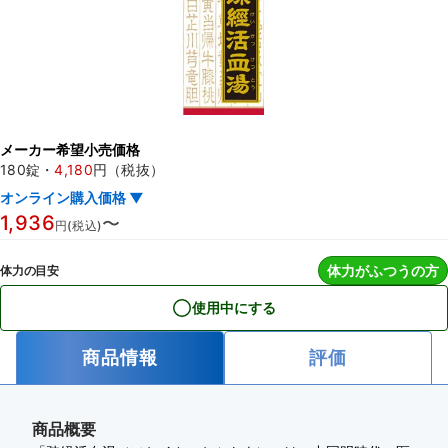
メーカー希望小売価格
180錠
・
4,180
円（税抜）
オンライン購入価格 ▼
1,936
〜
円(税込)
体力がふつうの方
体力の目安
使用中にする
商品情報
評価
商品概要