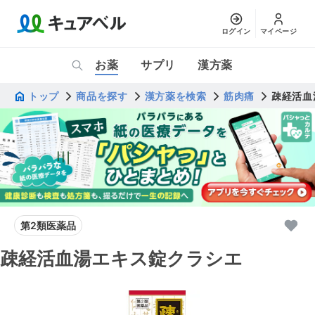
ログイン
マイページ
お薬
サプリ
漢方薬
トップ
商品を探す
漢方薬を検索
筋肉痛
疎経活血
第2類医薬品
疎経活血湯エキス錠クラシエ