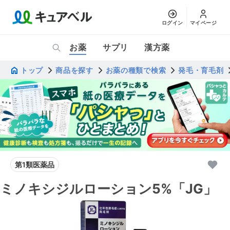
ログイン
マイページ
お薬
サプリ
漢方薬
トップ
商品を探す
お薬の種類で検索
発毛・育毛剤
第1類医薬品
ミノキシジルローション5%「JG」