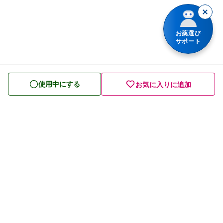
胃腸薬
整腸・下痢止め薬
お薬選び
サポート
便秘薬
皮膚薬
使用中にする
お気に入りに追加
目薬
ビタミン・滋養強壮薬
栄養ドリンク
痔の薬
発毛・育毛剤
催眠鎮静薬