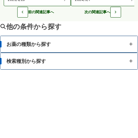
前の関連記事へ
次の関連記事へ
他の条件から探す
お薬の種類から探す
かぜ薬
検索種別から探す
解熱鎮痛薬
体の部位で検索
せき止め・のどの薬
漢方薬を検索
鼻炎・花粉症の薬
商品名で検索
肩こり・腰痛・筋肉痛の薬
薬シリーズから検索
乗り物酔いの薬