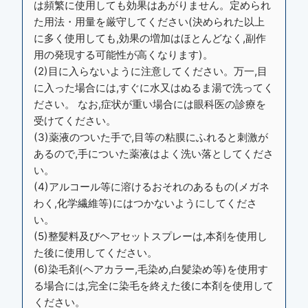
は頻繁に使用しても効果はあがりません。定められ
た用法・用量を厳守してください(決められた以上
に多く使用しても,効果の増加はほとんどなく,副作
用の発現する可能性が高くなります)。
(2)目に入らないように注意してください。万一,目
に入った場合には,すぐに水又はぬるま湯で洗ってく
ださい。 なお,症状が重い場合には眼科医の診療を
受けてください。
(3)薬液のついた手で,目等の粘膜にふれると刺激が
あるので,手についた薬液はよく洗い落としてくださ
い。
(4)アルコール等に溶けるおそれのあるもの(メガネ
わく,化学繊維等)にはつかないようにしてくださ
い。
(5)整髪料及びヘアセットスプレーは,本剤を使用し
た後に使用してください。
(6)染毛剤(ヘアカラー,毛染め,白髪染め等)を使用す
る場合には,完全に染毛を終えた後に本剤を使用して
ください。