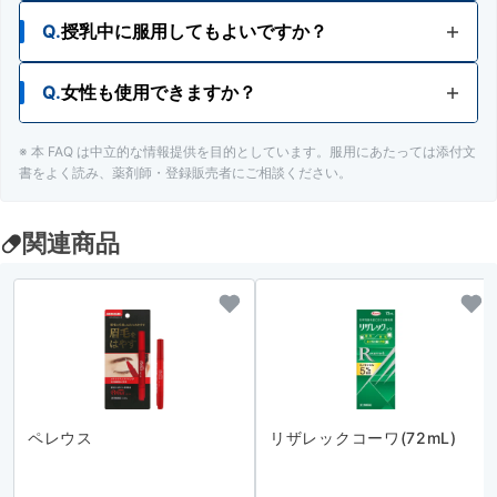
Q.
授乳中に服用してもよいですか？
Q.
女性も使用できますか？
A.
授乳中の人は使用をさけてください。
※ 本 FAQ は中立的な情報提供を目的としています。服用にあたっては添付文
A.
女性は、使用をさけてください。日本人女性にお
書をよく読み、薬剤師・登録販売者にご相談ください。
ける安全性が確認されていません。
関連商品
ペレウス
リザレックコーワ(72mL)