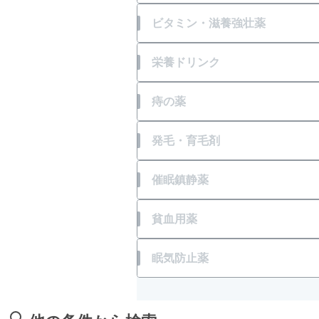
消化不良による下痢
加齢・運動不足による便秘、
虫さされ
目の疲れ
ビタミン・滋養強壮薬
軟便
便秘（便意感じにくい、固く
湿疹
結膜充血
肉体疲労・からだの不調等の
栄養ドリンク
便秘
化膿
目のかすみ
風邪等での発熱・体力消耗
肉体疲労・からだの不調等の
痔の薬
整腸（便通を整えたい）
かぶれ
目の乾き・コンタクトレンズ
肌荒れ
風邪等での発熱・体力消耗
腹部膨満感
痔の痛み
発毛・育毛剤
あせも
目のかゆみ
口内炎
肌荒れ
痔の出血
壮年性脱毛症
催眠鎮静薬
水虫
目のアレルギー（花粉等）
目の疲れ
胃腸障害
痔のはれ（炎症）
円形脱毛症
保湿
いらいら感・緊張感・興奮感
貧血用薬
紫外線等による眼炎（雪目な
骨歯の発育不良・衰え
痔のかゆみ
フケが原因の脱毛症
きり傷、さし傷
一時的な不眠
結膜炎（はやり目）・ものも
貧血
眠気防止薬
神経痛、筋肉痛・関節痛
痔患部の殺菌・消毒
眉毛脱毛症・薄毛
しもやけ
病中・病後等の増血及び回復
肩・首すじのこり
眠気
いぼ・たこ・うおのめ