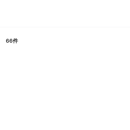
整腸・下痢止め薬
便秘薬
皮膚薬
66件
目薬
ビタミン・滋養強壮薬
栄養ドリンク
痔の薬
発毛・育毛剤
催眠鎮静薬
貧血用薬