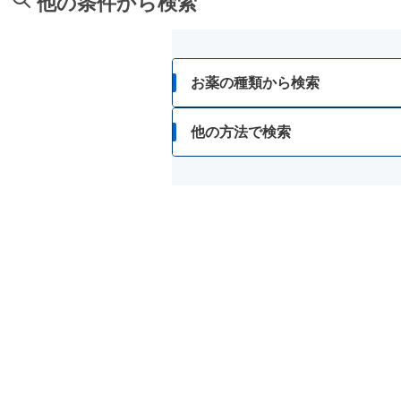
他の条件から検索
しみ、そばかす
倦怠感
やけど
冷えやすい、血行が悪い
にきび・吹出物
お薬の種類から検索
ビタミン不足による目の乾燥
口内炎
かぜ薬
他の方法で検索
歯ぐきからの出血、鼻血
口角炎、唇のひびわれ
解熱鎮痛薬
身体の部位で検索
二日酔い
口唇ヘルペスの再発
せき止め・のどの薬
漢方薬を検索
胃腸障害
皮膚の殺菌・消毒
鼻炎・花粉症の薬
商品名で検索
月経不順
肩こり・腰痛・筋肉痛の薬
シリーズ名で検索
カルシウムの補給
乗り物酔いの薬
胃腸薬