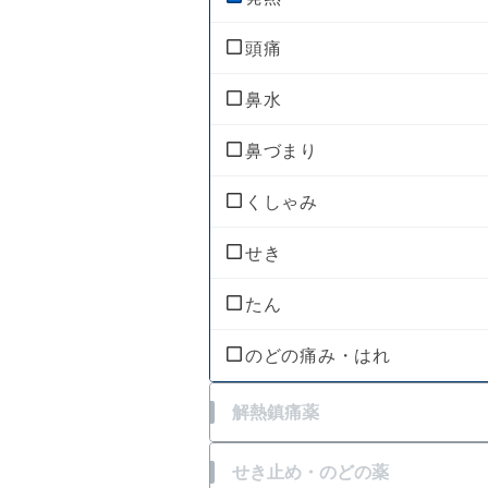
頭痛
鼻水
鼻づまり
くしゃみ
せき
たん
のどの痛み・はれ
解熱鎮痛薬
発熱
せき止め・のどの薬