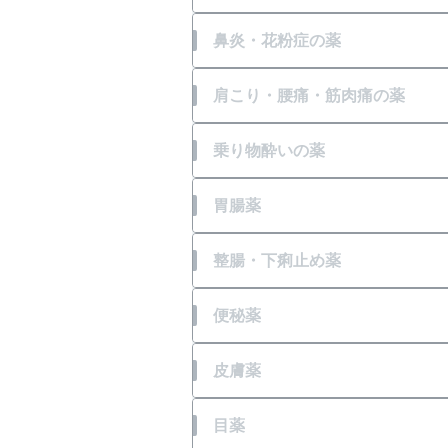
頭痛
せき
鼻炎・花粉症の薬
生理痛
たん
鼻水
肩こり・腰痛・筋肉痛の薬
歯痛
ゼーゼー、ヒューヒュー音の
鼻づまり
肩こり
乗り物酔いの薬
のどの痛み・はれ
のどの痛み・はれ
くしゃみ
腰痛
乗物酔いによるはきけ
胃腸薬
のどの殺菌・消毒
筋肉痛
乗物酔いによるめまい
胃痛
整腸・下痢止め薬
関節痛
乗物酔いによる頭痛
胸焼け
食あたり・水あたりによる下
便秘薬
打撲
はきけ・むかつき
腹痛を伴う下痢
急性便秘（生活環境が変わっ
皮膚薬
胃もたれ・胃部不快感
暴飲暴食・寝冷えによる下痢
便秘（食後の腹痛、コロコロ
かゆみ
目薬
消化不良・食欲不振