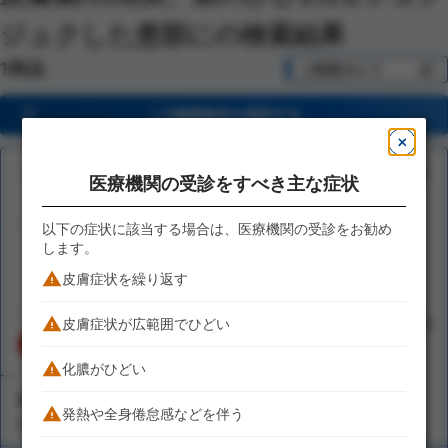
ジュクした患部に
の検索結果
1商品
ご利用ガイド
この検索条件を保存する
第3類医薬品
医療機関の受診をすべき主な症状
以下の症状に該当する場合は、医療機関の受診をお勧め
メンソレータム ヒビプロ LP
します。
1,200
6g
円(税抜)
皮膚症状を繰り返す
皮膚症状が広範囲でひどい
解説充実
化膿がひどい
対応レベル目安
発熱や全身倦怠感などを伴う
口角炎、唇のひびわれ