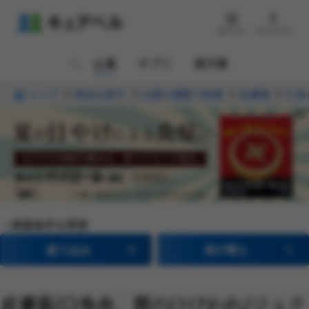
ログイン
マイページ
お薬
サプリ
漢方薬
トップ
商品を探す
お薬の種類で検索
皮膚薬
口角
検索条件を変更
絞り込み
並び替え
皮膚薬
/口角炎、唇のひびわれ
/ジュク