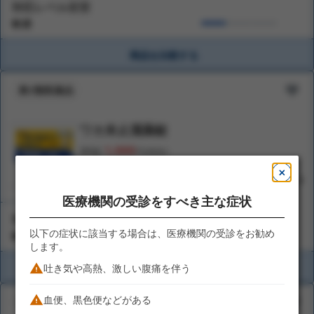
対応レベル目安
軟便
商品を比較する
第2類医薬品
ワカ末止瀉薬錠
1,000
30錠
円(税抜)
医療機関の受診をすべき主な症状
対応レベル目安
以下の症状に該当する場合は、医療機関の受診をお勧め
軟便
します。
商品を比較する
吐き気や高熱、激しい腹痛を伴う
血便、黒色便などがある
第2類医薬品