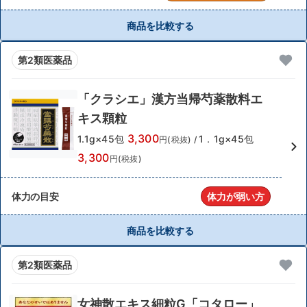
商品を比較する
第2類医薬品
「クラシエ」漢方当帰芍薬散料エ
キス顆粒
3,300
1.1g×45包
1．1g×45包
円(税抜)
/
3,300
円(税抜)
体力の目安
体力が弱い方
商品を比較する
第2類医薬品
女神散エキス細粒G「コタロー」