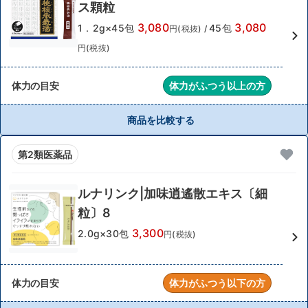
ス顆粒
3,080
3,080
1．2g×45包
45包
円(税抜)
/
円(税抜)
体力の目安
体力がふつう以上の方
商品を比較する
第2類医薬品
ルナリンク|加味逍遙散エキス〔細
粒〕8
3,300
2.0g×30包
円(税抜)
体力の目安
体力がふつう以下の方