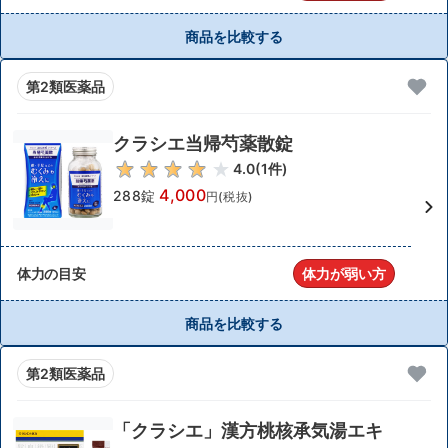
商品を比較する
第2類医薬品
クラシエ当帰芍薬散錠
4.0
(
1
件)
4,000
288錠
円(税抜)
体力の目安
体力が弱い方
商品を比較する
第2類医薬品
「クラシエ」漢方桃核承気湯エキ