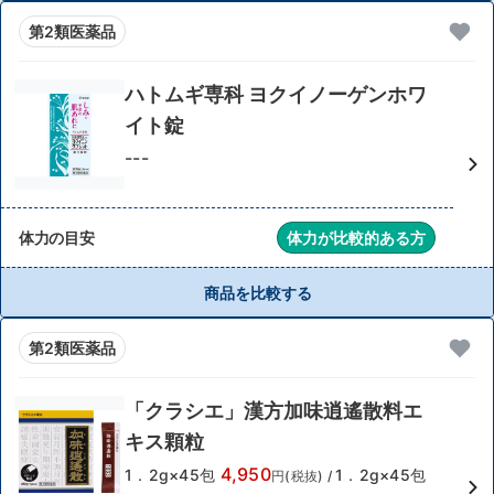
第2類医薬品
ハトムギ専科 ヨクイノーゲンホワ
イト錠
---
体力の目安
体力が比較的ある方
商品を比較する
第2類医薬品
「クラシエ」漢方加味逍遙散料エ
キス顆粒
4,950
1．2g×45包
1．2g×45包
円(税抜)
/