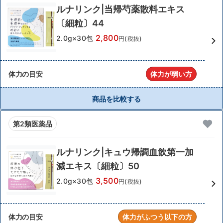
ルナリンク|当帰芍薬散料エキス
〔細粒〕44
2,800
2.0g×30包
円(税抜)
体力の目安
体力が弱い方
商品を比較する
第2類医薬品
ルナリンク|キュウ帰調血飲第一加
減エキス〔細粒〕50
3,500
2.0g×30包
円(税抜)
体力の目安
体力がふつう以下の方