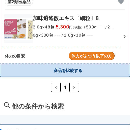
第2類医薬品
加味逍遙散エキス〔細粒〕8
5,300
---
2.0g×48包
500g
2．
円(税抜)
/
/
---
---
0g×300包
2.0g×30包
/
体力の目安
体力がふつう以下の方
商品を比較する
1
他の条件から検索