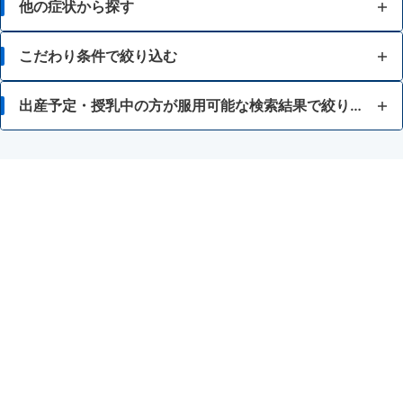
他の症状から探す
むくみ
こだわり条件で絞り込む
貧血
体力が充実している方
出産予定・授乳中の方が服用可能な検索結果で絞り込む
冷え
体力がふつう以上の方
授乳中の人
月経痛
体力がふつう以下の方
月経不順・月経困難
体力が弱い方
更年期障害・血の道症
体力に関係なく服用できる
ほてり・のぼせ
錠剤
産前産後の障害
満量処方
有効成分の量を多く配合