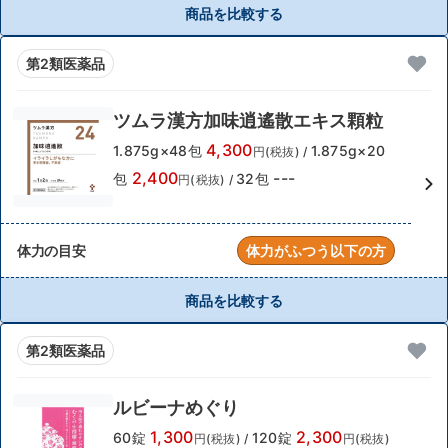
商品を比較する
第2類医薬品
ツムラ漢方加味逍遙散エキス顆粒
4,300
1.875g×48包
1.875g×20
円(税抜)
/
2,400
---
包
32包
円(税抜)
/
体力の目安
体力がふつう以下の方
商品を比較する
第2類医薬品
ルビーナめぐり
1,300
2,300
60錠
120錠
円(税抜)
/
円(税抜)