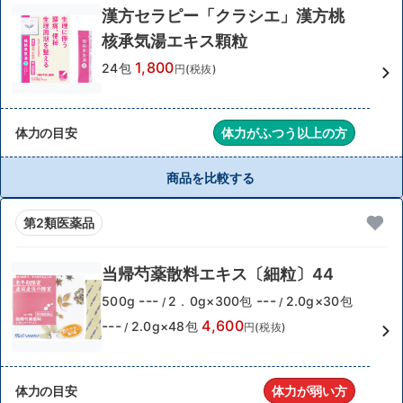
漢方セラピー「クラシエ」漢方桃
核承気湯エキス顆粒
1,800
24包
円(税抜)
体力の目安
体力がふつう以上の方
商品を比較する
第2類医薬品
当帰芍薬散料エキス〔細粒〕44
---
---
500g
2．0g×300包
2.0g×30包
/
/
---
4,600
2.0g×48包
/
円(税抜)
体力の目安
体力が弱い方