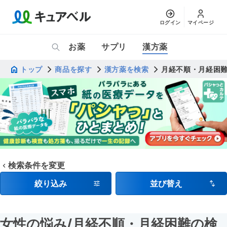
ログイン
マイページ
お薬
サプリ
漢方薬
トップ
商品を探す
漢方薬を検索
月経不順・月経困
検索条件を変更
絞り込み
並び替え
女性の悩み
/月経不順・月経困難
の検