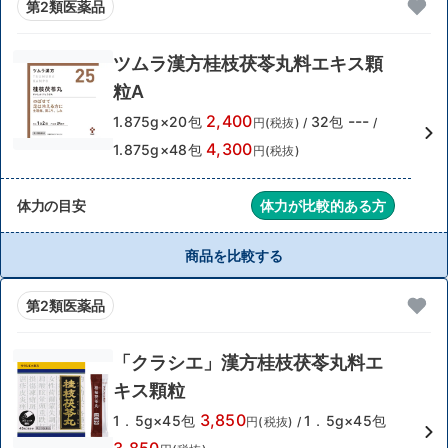
第2類医薬品
ツムラ漢方桂枝茯苓丸料エキス顆
粒A
2,400
---
1.875g×20包
32包
円(税抜)
/
/
4,300
1.875g×48包
円(税抜)
体力の目安
体力が比較的ある方
商品を比較する
第2類医薬品
「クラシエ」漢方桂枝茯苓丸料エ
キス顆粒
3,850
1．5g×45包
1．5g×45包
円(税抜)
/