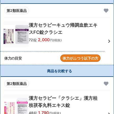
第2類医薬品
漢方セラピーキュウ帰調血飲エキ
スFC錠クラシエ
2,000
72錠
円(税抜)
体力の目安
体力がふつう以下の方
商品を比較する
第2類医薬品
漢方セラピー「クラシエ」漢方桂
枝茯苓丸料エキス錠
1,790
48錠
円(税抜)