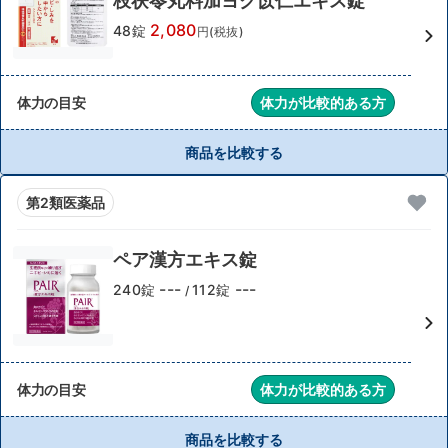
枝茯苓丸料加ヨク苡仁エキス錠
2,080
48錠
円(税抜)
体力の目安
体力が比較的ある方
商品を比較する
第2類医薬品
ペア漢方エキス錠
---
---
240錠
112錠
/
体力の目安
体力が比較的ある方
商品を比較する