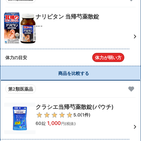
ナリピタン 当帰芍薬散錠
---
体力の目安
体力が弱い方
商品を比較する
第2類医薬品
クラシエ当帰芍薬散錠(パウチ)
5.0
(
1
件)
1,000
60錠
円(税抜)