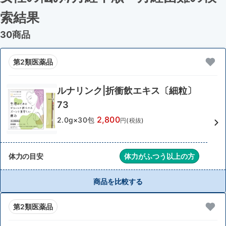
索結果
30商品
第2類医薬品
ルナリンク|折衝飲エキス〔細粒〕
73
2,800
2.0g×30包
円(税抜)
体力の目安
体力がふつう以上の方
商品を比較する
第2類医薬品