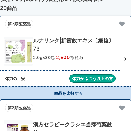
20商品
第2類医薬品
ルナリンク|折衝飲エキス〔細粒〕
73
2,800
2.0g×30包
円(税抜)
体力の目安
体力がふつう以上の方
商品を比較する
第2類医薬品
漢方セラピークラシエ当帰芍薬散