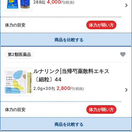
4,000
288錠
円(税抜)
体力の目安
体力が弱い方
商品を比較する
第2類医薬品
ルナリンク|当帰芍薬散料エキス
〔細粒〕44
2,800
2.0g×30包
円(税抜)
体力の目安
体力が弱い方
商品を比較する