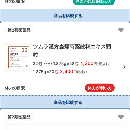
体力の目安
体力が比較的ある方
商品を比較する
第2類医薬品
ツムラ漢方当帰芍薬散料エキス顆
粒
---
4,300
32包
1.875g×48包
/
円(税抜)
/
2,400
1.875g×20包
円(税抜)
体力の目安
体力が弱い方
商品を比較する
第2類医薬品