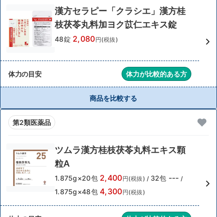
漢方セラピー「クラシエ」漢方桂
枝茯苓丸料加ヨク苡仁エキス錠
2,080
48錠
円(税抜)
体力の目安
体力が比較的ある方
商品を比較する
第2類医薬品
ツムラ漢方桂枝茯苓丸料エキス顆
粒A
2,400
---
1.875g×20包
32包
円(税抜)
/
/
4,300
1.875g×48包
円(税抜)