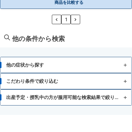
商品を比較する
1
他の条件から検索
他の症状から探す
むくみ
こだわり条件で絞り込む
貧血
体力が充実している方
出産予定・授乳中の方が服用可能な検索結果で絞り込む
冷え
体力がふつう以上の方
授乳中の人
月経痛
体力がふつうの方