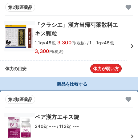
第2類医薬品
「クラシエ」漢方当帰芍薬散料エ
キス顆粒
3,300
1.1g×45包
1．1g×45包
円(税抜)
/
3,300
円(税抜)
体力の目安
体力が弱い方
商品を比較する
第2類医薬品
ペア漢方エキス錠
---
---
240錠
112錠
/