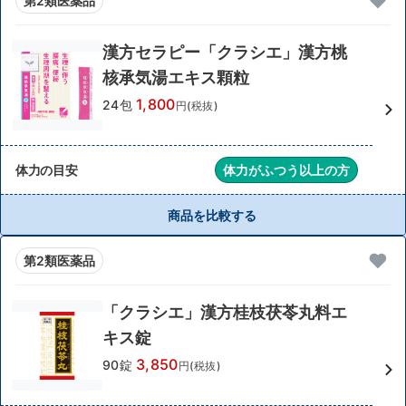
第2類医薬品
漢方セラピー「クラシエ」漢方桃
核承気湯エキス顆粒
1,800
24包
円(税抜)
体力の目安
体力がふつう以上の方
商品を比較する
第2類医薬品
「クラシエ」漢方桂枝茯苓丸料エ
キス錠
3,850
90錠
円(税抜)