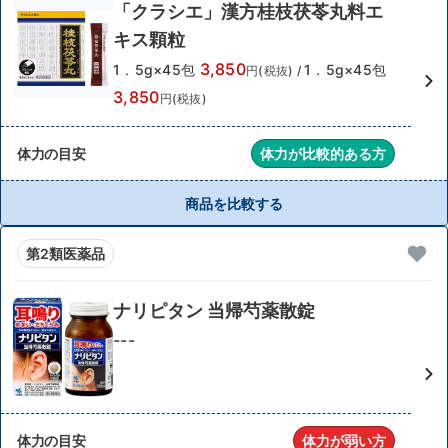
「クラシエ」漢方桂枝茯苓丸料エ
キス顆粒
3,850
1．5g×45包
1．5g×45包
円(税抜)
/
3,850
円(税抜)
体力の目安
体力が比較的ある方
商品を比較する
第2類医薬品
ナリピタン 当帰芍薬散錠
---
体力の目安
体力が弱い方