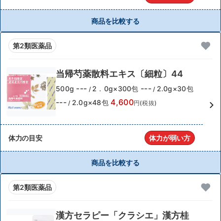
商品を比較する
第2類医薬品
当帰芍薬散料エキス〔細粒〕44
---
---
500g
2．0g×300包
2.0g×30包
/
/
---
4,600
2.0g×48包
/
円(税抜)
体力の目安
体力が弱い方
商品を比較する
第2類医薬品
漢方セラピー「クラシエ」漢方桂