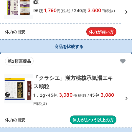
錠
1,790
3,600
96錠
240錠
円(税抜)
/
円(税抜)
体力の目安
体力が弱い方
商品を比較する
第2類医薬品
「クラシエ」漢方桃核承気湯エキ
ス顆粒
3,080
3,080
1．2g×45包
45包
円(税抜)
/
円(税抜)
体力の目安
体力がふつう以上の方