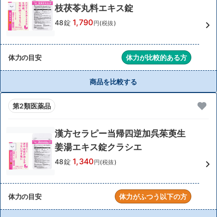
枝茯苓丸料エキス錠
1,790
48錠
円(税抜)
体力の目安
体力が比較的ある方
商品を比較する
第2類医薬品
漢方セラピー当帰四逆加呉茱萸生
姜湯エキス錠クラシエ
1,340
48錠
円(税抜)
体力の目安
体力がふつう以下の方