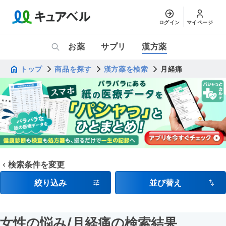
ログイン
マイページ
お薬
サプリ
漢方薬
トップ
商品を探す
漢方薬を検索
月経痛
検索条件を変更
絞り込み
並び替え
女性の悩み
/月経痛
の検索結果