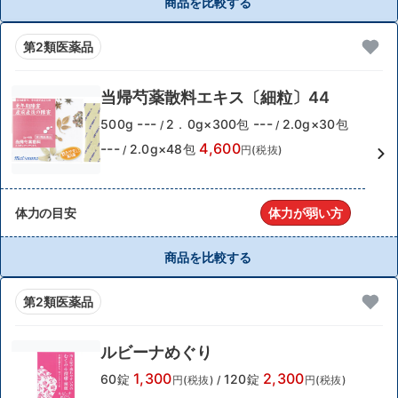
商品を比較する
第2類医薬品
当帰芍薬散料エキス〔細粒〕44
---
---
500g
2．0g×300包
2.0g×30包
/
/
---
4,600
2.0g×48包
/
円(税抜)
体力の目安
体力が弱い方
商品を比較する
第2類医薬品
ルビーナめぐり
1,300
2,300
60錠
120錠
円(税抜)
/
円(税抜)