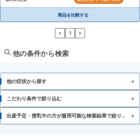
商品を比較する
1
他の条件から検索
他の症状から探す
むくみ
こだわり条件で絞り込む
貧血
体力が充実している方
出産予定・授乳中の方が服用可能な検索結果で絞り込む
冷え
体力がふつう以上の方
授乳中の人