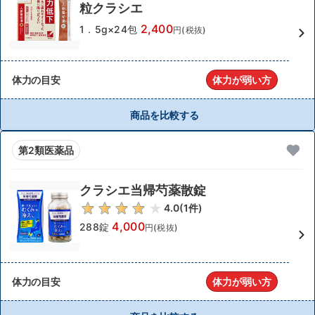
粒クラシエ
2,400
1．5g×24包
円(税抜)
体力の目安
体力が弱い方
商品を比較する
第2類医薬品
クラシエ当帰芍薬散錠
4.0
(
1
件)
4,000
288錠
円(税抜)
体力の目安
体力が弱い方