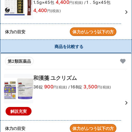
4,400
1.5g×45包
1．5g×45包
円(税抜)
/
4,400
円(税抜)
体力の目安
体力がふつう以下の方
商品を比較する
第2類医薬品
和漢箋 ユクリズム
900
3,500
36錠
168錠
円(税抜)
/
円(税抜)
解説充実
体力の目安
体力がふつう以下の方