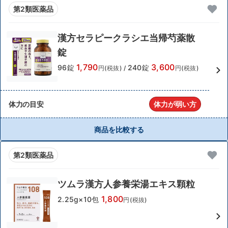
第2類医薬品
漢方セラピークラシエ当帰芍薬散
錠
1,790
3,600
96錠
240錠
円(税抜)
/
円(税抜)
体力の目安
体力が弱い方
商品を比較する
第2類医薬品
ツムラ漢方人参養栄湯エキス顆粒
1,800
2.25g×10包
円(税抜)