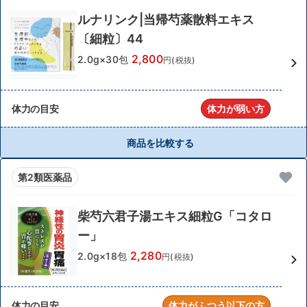
ルナリンク|当帰芍薬散料エキス
〔細粒〕44
2,800
2.0g×30包
円(税抜)
体力の目安
体力が弱い方
商品を比較する
第2類医薬品
柴芍六君子湯エキス細粒G「コタロ
ー」
2,280
2.0g×18包
円(税抜)
体力の目安
体力がふつう以下の方