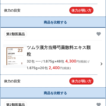
体力の目安
体力が弱い方
商品を比較する
第2類医薬品
ツムラ漢方当帰芍薬散料エキス顆
粒
---
4,300
32包
1.875g×48包
/
円(税抜)
/
2,400
1.875g×20包
円(税抜)
体力の目安
体力が弱い方
商品を比較する
第2類医薬品