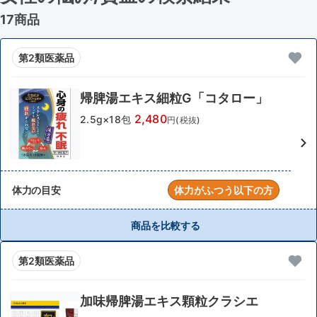
17商品
第2類医薬品
帰脾湯エキス細粒G「コタロー」
2,480
2.5g×18包
円(税抜)
体力の目安
体力がふつう以下の方
商品を比較する
第2類医薬品
加味帰脾湯エキス顆粒クラシエ