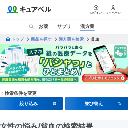
ログイン
マイページ
お薬
サプリ
漢方薬
トップ
商品を探す
漢方薬を検索
貧血
検索条件を変更
絞り込み
並び替え
女性の悩み
/貧血
の検索結果