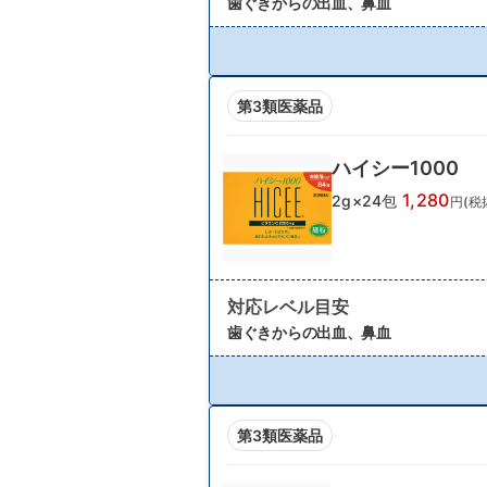
歯ぐきからの出血、鼻血
第3類医薬品
ハイシー1000
1,280
2g×24包
円(税
対応レベル目安
歯ぐきからの出血、鼻血
第3類医薬品