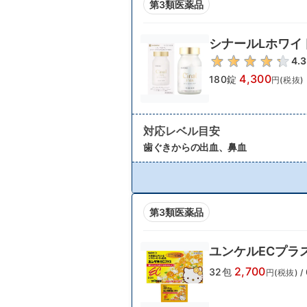
第3類医薬品
シナールLホワイ
4.3
4,300
180錠
円(税抜)
対応レベル目安
歯ぐきからの出血、鼻血
第3類医薬品
ユンケルECプラ
2,700
32包
円(税抜)
/