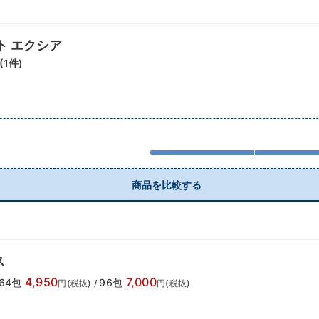
ト エクシア
(
1
件)
商品を比較する
ス
4,950
7,000
64包
96包
円(税抜)
/
円(税抜)