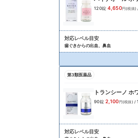
4,650
120錠
円(税抜)
対応レベル目安
歯ぐきからの出血、鼻血
第3類医薬品
トランシーノ ホ
2,100
90錠
円(税抜)
/
対応レベル目安