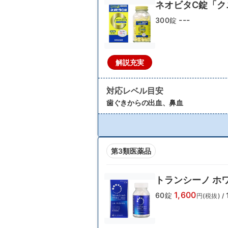
ネオビタC錠「ク
---
300錠
解説充実
対応レベル目安
歯ぐきからの出血、鼻血
第3類医薬品
トランシーノ ホ
1,600
60錠
円(税抜)
/