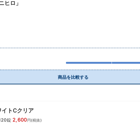
ニヒロ」
商品を比較する
ワイトCクリア
2,600
120錠
円(税抜)