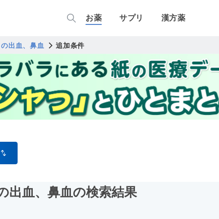
お薬
サプリ
漢方薬
らの出血、鼻血
追加条件
の出血、鼻血
の検索結果