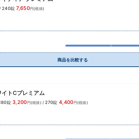
7,650
240錠
/
円(税抜)
商品を比較する
ワイトCプレミアム
3,200
4,400
180錠
270錠
円(税抜)
/
円(税抜)