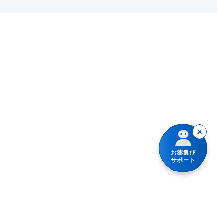
短時間の移動に
かぜ薬
目の乾き・コンタクトレンズ装着時の不快感
長時間の移動に
乗物酔い薬
目のかゆみ
水なしでも服用できる
抗ヒスタミン剤を含有する内服薬
目のアレルギー（花粉等）
胃腸鎮痛鎮痙薬
紫外線等による眼炎（雪目など）
解熱鎮痛薬
結膜炎（はやり目）・ものもらい
鎮咳去痰薬
ビタミン不足による目の乾燥
鎮静薬
お薬選び
乗物酔いによるめまい
サポート
授乳中の人