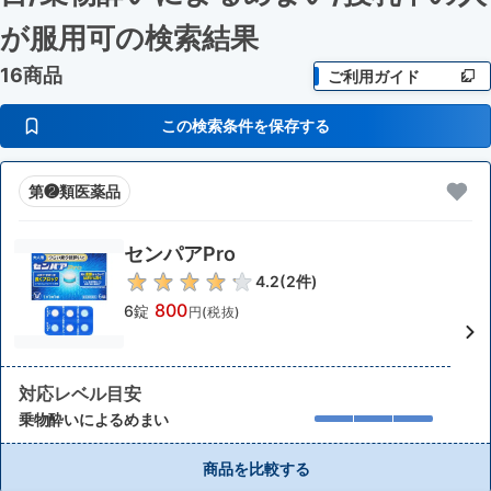
が服用可
の検索結果
16商品
ご利用ガイド
この検索条件を保存する
第❷類医薬品
センパアPro
4.2
(
2
件)
800
6錠
円(税抜)
対応レベル目安
乗物酔いによるめまい
商品を比較する