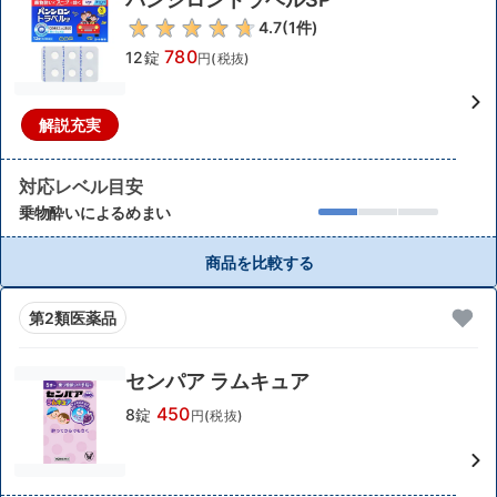
4.7
(
1
件)
780
12錠
円(税抜)
解説充実
対応レベル目安
乗物酔いによるめまい
商品を比較する
第2類医薬品
センパア ラムキュア
450
8錠
円(税抜)