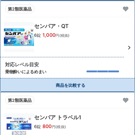
第2類医薬品
センパア・QT
1,000
6錠
円(税抜)
対応レベル目安
乗物酔いによるめまい
商品を比較する
第2類医薬品
センパア トラベル1
800
6錠
円(税抜)