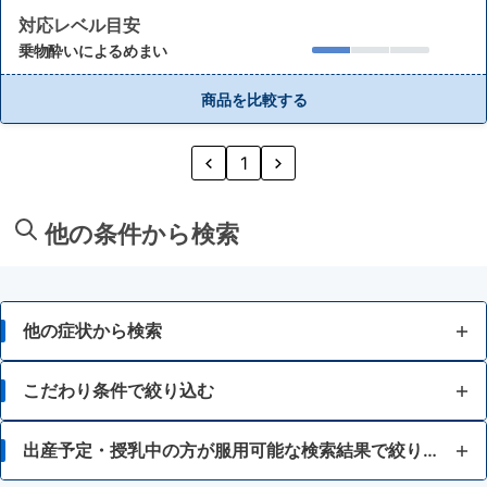
対応レベル目安
乗物酔いによるめまい
商品を比較する
1
他の条件から検索
他の症状から検索
目の疲れ
こだわり条件で絞り込む
結膜充血
15歳未満
出産予定・授乳中の方が服用可能な検索結果で絞り込む
目のかすみ