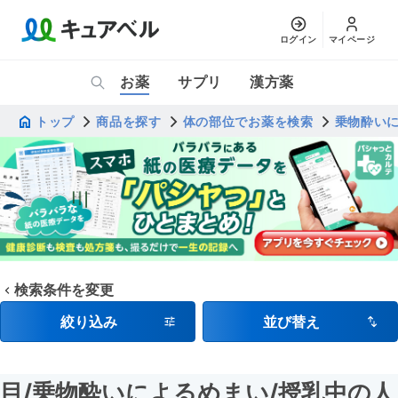
ログイン
マイページ
お薬
サプリ
漢方薬
トップ
商品を探す
体の部位でお薬を検索
乗物酔い
検索条件を変更
絞り込み
並び替え
目
/乗物酔いによるめまい
/授乳中の人