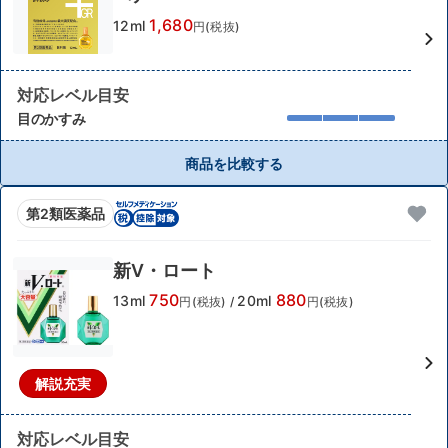
1,680
12ml
円(税抜)
対応レベル目安
目のかすみ
商品を比較する
第2類医薬品
新V・ロート
750
880
13ml
20ml
円(税抜)
/
円(税抜)
解説充実
対応レベル目安