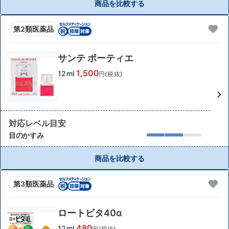
商品を比較する
第2類医薬品
サンテ ボーティエ
1,500
12ml
円(税抜)
対応レベル目安
目のかすみ
商品を比較する
第3類医薬品
ロートビタ40α
480
12ml
円(税抜)