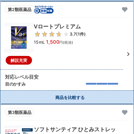
第2類医薬品
Vロートプレミアム
3.7
(
1
件)
1,500
15mL
円(税抜)
解説充実
対応レベル目安
目のかすみ
商品を比較する
第3類医薬品
ソフトサンティア ひとみストレッ