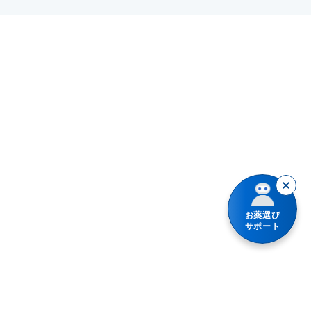
充血が気にならない症状に
シェーグレン症候群
目の乾き・コンタクトレンズ装着時の不快感
ひんやり・クール感のある
スティーブンス・ジョンソン症候群
目のかゆみ
ソフトコンタクトレンズをしたまま点眼できる
ドライアイ
目のアレルギー（花粉等）
感染性角膜炎
紫外線等による眼炎（雪目など）
目の痛み
結膜炎（はやり目）・ものもらい
視力減退
ビタミン不足による目の乾燥
授乳中の人
お薬選び
乗物酔いによるめまい
サポート