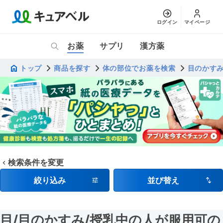
ログイン
マイページ
お薬
サプリ
漢方薬
トップ
商品を探す
体の部位でお薬を検索
目のかす
検索条件を変更
絞り込み
並び替え
目
/目のかすみ
/授乳中の人が服用可
の