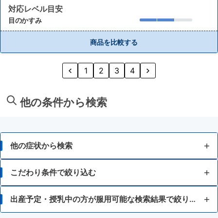
対応レベル目安
目のかすみ
商品を比較する
1
2
3
4
他の条件から検索
他の症状から検索
目の疲れ
こだわり条件で絞り込む
結膜充血
15歳未満
出産予定・授乳中の方が服用可能な検索結果で絞り込む
目のかすみ