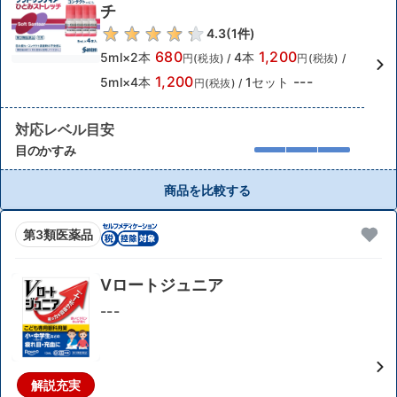
チ
4.3
(
1
件)
680
1,200
5ml×2本
4本
円(税抜)
/
円(税抜)
/
1,200
---
5ml×4本
1セット
円(税抜)
/
対応レベル目安
目のかすみ
商品を比較する
第3類医薬品
Vロートジュニア
---
解説充実