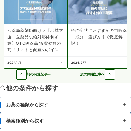
＜薬局薬剤師向け＞【地域支
痔の症状におすすめの市販薬
援・医薬品供給対応体制加
｜成分・選び方まで徹底解
算】OTC医薬品48薬効群の
説！
商品リストと配置のポイント
を解説
2024/1/1
2024/3/7
前の関連記事へ
次の関連記事へ
他の条件から探す
お薬の種類から探す
かぜ薬
検索種別から探す