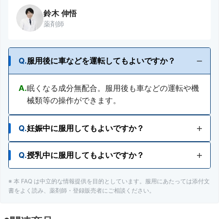
鈴木 伸悟
薬剤師
Q.
服用後に車などを運転してもよいですか？
A.
眠くなる成分無配合。服用後も車などの運転や機
械類等の操作ができます。
Q.
妊娠中に服用してもよいですか？
Q.
授乳中に服用してもよいですか？
A.
妊娠中の人でも服用が検討できますが、カフェイ
ンが含まれているため、ノンカフェインをおすす
めします。
※ 本 FAQ は中立的な情報提供を目的としています。服用にあたっては添付文
A.
授乳中の人でも服用が検討できますが、カフェイ
書をよく読み、薬剤師・登録販売者にご相談ください。
ンが含まれているため、ノンカフェインをおすす
めします。