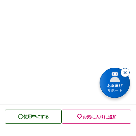
解熱鎮痛薬
体の部位で検索
せき止め・のどの薬
漢方薬を検索
鼻炎・花粉症の薬
商品名で検索
肩こり・腰痛・筋肉痛の薬
薬シリーズから検索
乗り物酔いの薬
胃腸薬
整腸・下痢止め薬
お薬選び
サポート
便秘薬
皮膚薬
使用中にする
お気に入りに追加
目薬