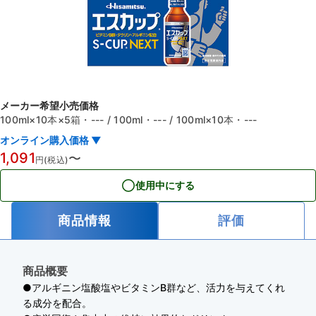
メーカー希望小売価格
100ml×10本×5箱
・---
/
100ml
・---
/
100ml×10本
・---
オンライン購入価格 ▼
1,091
〜
円(税込)
使用中にする
商品情報
評価
商品概要
●アルギニン塩酸塩やビタミンB群など、活力を与えてくれ
る成分を配合。