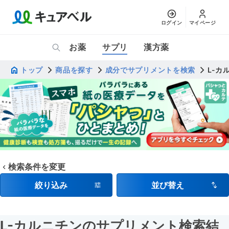
ログイン
マイページ
お薬
サプリ
漢方薬
トップ
商品を探す
成分でサプリメントを検索
L-カ
検索条件を変更
絞り込み
並び替え
L-カルニチンのサプリメント検索結