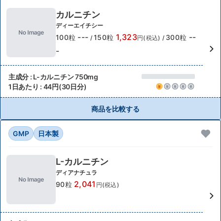
カルニチン
ディーエイチシー
---
1,323
--
100粒
150粒
300粒
/
円(税込)
/
-
主成分 : L-カルニチン 750mg
1日あたり : 44円(30日分)
商品を比較する
GMP
日本製
L-カルニチン
ディアナチュラ
2,041
90粒
円(税込)