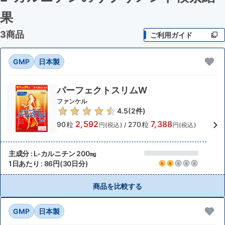
果
3商品
ご利用ガイド
GMP
日本製
パーフェクトスリムW
ファンケル
4.5
(
2
件)
2,592
7,388
90粒
270粒
円(税込)
/
円(税込)
主成分 : L-カルニチン 200㎎
1日あたり : 86円(30日分)
商品を比較する
GMP
日本製