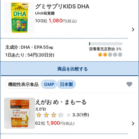
グミサプリKIDS DHA
UHA味覚糖
1,080
100粒
円(税込)
主成分 : DHA・EPA 55㎎
栄養素充足割合 3%
1日あたり : 54円(20日分)
商品を比較する
機能性表示食品
GMP
日本製
えがお め・まもーる
えがお
3.3
(
1
件)
1,900
62粒
円(税込)