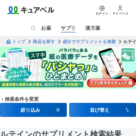
ログイン
マイページ
お薬
サプリ
漢方薬
トップ
商品を探す
成分でサプリメントを検索
ルテ
検索条件を変更
絞り込み
並び替え
ルテインのサプリメント検索結果