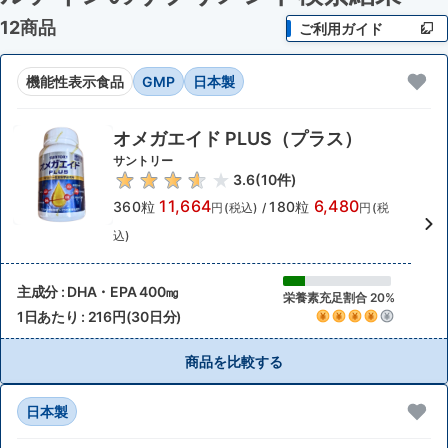
12商品
ご利用ガイド
機能性表示食品
GMP
日本製
オメガエイド PLUS（プラス）
サントリー
3.6
(
10
件)
11,664
6,480
360粒
180粒
円(税込)
/
円(税
込)
主成分 : DHA・EPA 400㎎
栄養素充足割合 20%
1日あたり : 216円(30日分)
商品を比較する
日本製