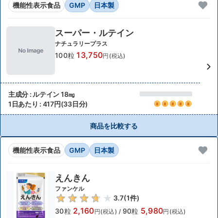
機能性表示食品
GMP
日本製
スーパー・ルテイン
ナチュラリープラス
13,750
100粒
円(税込)
主成分 : ルテイン 18㎎
1日あたり : 417円(33日分)
商品を比較する
機能性表示食品
GMP
日本製
えんきん
ファンケル
3.7
(
1
件)
2,160
5,980
30粒
90粒
円(税込)
/
円(税込)