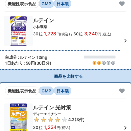
機能性表示食品
GMP
日本製
ルテイン
小林製薬
1,728
3,240
30粒
60粒
円(税込)
/
円(税込)
主成分 : ルテイン 10mg
1日あたり : 58円(30日分)
商品を比較する
機能性表示食品
GMP
日本製
ルテイン 光対策
ディーエイチシー
4.2
(
3
件)
1,234
30粒
円(税込)