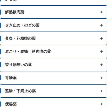
発熱
解熱鎮痛薬
頭痛
発熱
せき止め・のどの薬
鼻水
頭痛
せき
鼻炎・花粉症の薬
鼻づまり
生理痛
たん
鼻水
肩こり・腰痛・筋肉痛の薬
くしゃみ
歯痛
ゼーゼー、ヒューヒュー音の呼吸
鼻づまり
肩こり
乗り物酔いの薬
せき
のどの痛み・はれ
のどの痛み・はれ
くしゃみ
腰痛
乗物酔いによるはきけ
胃腸薬
たん
のどの殺菌・消毒
筋肉痛
乗物酔いによるめまい
のどの痛み・はれ
胃痛
整腸・下痢止め薬
関節痛
乗物酔いによる頭痛
胸焼け
食あたり・水あたりによる下痢
便秘薬