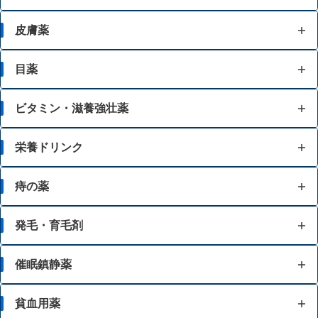
打撲
はきけ・むかつき
腹痛を伴う下痢
急性便秘（生活環境が変わったときなど）
皮膚薬
胃もたれ・胃部不快感
暴飲暴食・寝冷えによる下痢
便秘（食後の腹痛、コロコロ小さい便）
かゆみ
目薬
消化不良・食欲不振
消化不良による下痢
加齢・運動不足による便秘、残便感・膨満感
虫さされ
目の疲れ
ビタミン・滋養強壮薬
軟便
便秘（便意感じにくい、固くて大きい便）
湿疹
結膜充血
肉体疲労・からだの不調等の栄養補給
栄養ドリンク
便秘
化膿
目のかすみ
風邪等での発熱・体力消耗
肉体疲労・からだの不調等の栄養補給
痔の薬
整腸（便通を整えたい）
かぶれ
目の乾き・コンタクトレンズ装着時の不快感
肌荒れ
風邪等での発熱・体力消耗
腹部膨満感
痔の痛み
発毛・育毛剤
あせも
目のかゆみ
口内炎
肌荒れ
痔の出血
壮年性脱毛症
催眠鎮静薬
水虫
目のアレルギー（花粉等）
目の疲れ
胃腸障害
痔のはれ（炎症）
円形脱毛症
保湿
いらいら感・緊張感・興奮感等
貧血用薬
紫外線等による眼炎（雪目など）
骨歯の発育不良・衰え