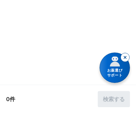
シリーズ名で検索
カルシウムの補給
乗り物酔いの薬
胃腸薬
整腸・下痢止め薬
便秘薬
皮膚薬
お薬選び
サポート
目薬
ビタミン・滋養強壮薬
0件
検索する
栄養ドリンク
痔の薬