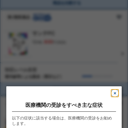
商品を比較する
第2類医薬品
サンテPC
800
12mL
円(税抜)
対応レベル目安
紫外線等による眼炎（雪目など）
商品を比較する
第3類医薬品
医療機関の受診をすべき主な症状
以下の症状に該当する場合は、医療機関の受診をお勧め
ロートビタ40α
します。