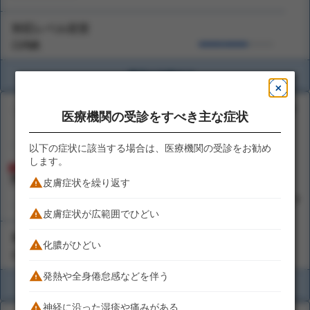
対応レベル目安
口内炎
商品を比較する
第3類医薬品
医療機関の受診をすべき主な症状
以下の症状に該当する場合は、医療機関の受診をお勧め
口内炎軟膏大正A
します。
850
6g
円(税抜)
皮膚症状を繰り返す
皮膚症状が広範囲でひどい
対応レベル目安
化膿がひどい
口内炎
発熱や全身倦怠感などを伴う
商品を比較する
神経に沿った湿疹や痛みがある