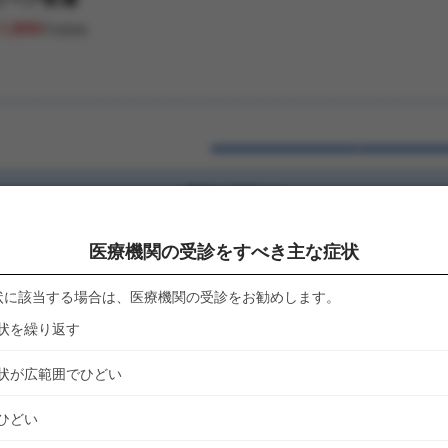
1,800
円(税抜)
商品を比較する
医療機関の受診をすべき主な症状
状に該当する場合は、医療機関の受診をお勧めします。
ム AS軟膏
状を繰り返す
状が広範囲でひどい
ひどい